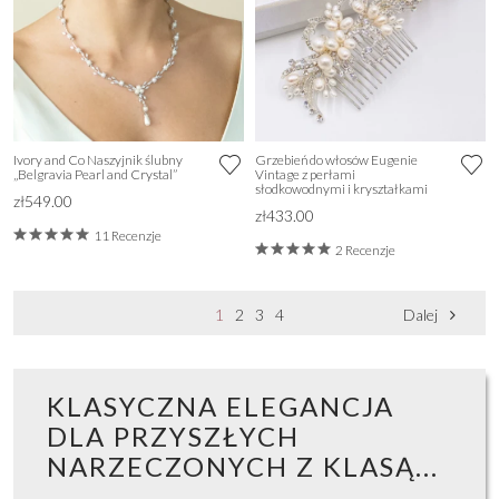
Ivory and Co Naszyjnik ślubny
Grzebień do włosów Eugenie
„Belgravia Pearl and Crystal”
Vintage z perłami
słodkowodnymi i kryształkami
zł549.00
zł433.00
11 Recenzje
2 Recenzje
1
2
3
4
Dalej
KLASYCZNA ELEGANCJA
DLA PRZYSZŁYCH
NARZECZONYCH Z KLASĄ...