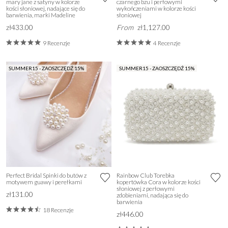
mary jane z satyny w kolorze
czarnego bzu i perłowymi
kości słoniowej, nadające się do
wykończeniami w kolorze kości
barwienia, marki Madeline
słoniowej
zł433.00
From
zł1,127.00
9 Recenzje
4 Recenzje
SUMMER15 - ZAOSZCZĘDŹ 15%
SUMMER15 - ZAOSZCZĘDŹ 15%
Perfect Bridal Spinki do butów z
Rainbow Club Torebka
motywem guawy i perełkami
kopertówka Cora w kolorze kości
słoniowej z perłowymi
zł131.00
zdobieniami, nadająca się do
barwienia
18 Recenzje
zł446.00