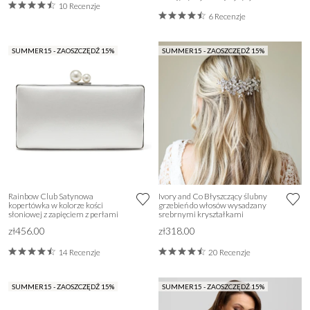
10 Recenzje
6 Recenzje
SUMMER15 - ZAOSZCZĘDŹ 15%
SUMMER15 - ZAOSZCZĘDŹ 15%
Rainbow Club Satynowa
Ivory and Co Błyszczący ślubny
kopertówka w kolorze kości
grzebień do włosów wysadzany
słoniowej z zapięciem z perłami
srebrnymi kryształkami
zł456.00
zł318.00
14 Recenzje
20 Recenzje
SUMMER15 - ZAOSZCZĘDŹ 15%
SUMMER15 - ZAOSZCZĘDŹ 15%