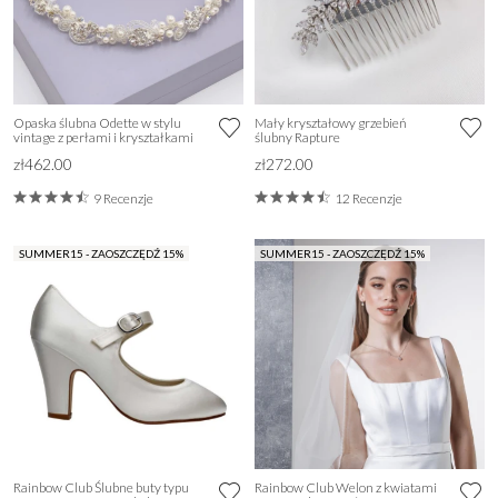
Opaska ślubna Odette w stylu
Mały kryształowy grzebień
vintage z perłami i kryształkami
ślubny Rapture
zł462.00
zł272.00
9 Recenzje
12 Recenzje
SUMMER15 - ZAOSZCZĘDŹ 15%
SUMMER15 - ZAOSZCZĘDŹ 15%
Rainbow Club Ślubne buty typu
Rainbow Club Welon z kwiatami