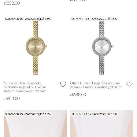
zł252.00
SUMMER15 - ZAOSZCZĘDŹ 15%
SUMMER15 - ZAOSZCZĘDŹ 15%
Olivia Burton Elegancki,
Olivia Burton Elegancki srebrny
delikatny zegarek w kolorze
zegarek Finery o średnicy 20 mm
złotym, o szerokości 20 mm
zł688.00
zł803.00
SUMMER15 - ZAOSZCZĘDŹ 15%
SUMMER15 - ZAOSZCZĘDŹ 15%