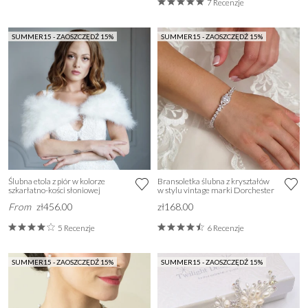
7 Recenzje
SUMMER15 - ZAOSZCZĘDŹ 15%
SUMMER15 - ZAOSZCZĘDŹ 15%
Ślubna etola z piór w kolorze
Bransoletka ślubna z kryształów
szkarłatno-kości słoniowej
w stylu vintage marki Dorchester
From
zł456.00
zł168.00
5 Recenzje
6 Recenzje
SUMMER15 - ZAOSZCZĘDŹ 15%
SUMMER15 - ZAOSZCZĘDŹ 15%