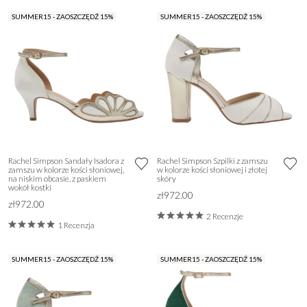
SUMMER15 - ZAOSZCZĘDŹ 15%
SUMMER15 - ZAOSZCZĘDŹ 15%
Rachel Simpson Sandały Isadora z
Rachel Simpson Szpilki z zamszu
zamszu w kolorze kości słoniowej,
w kolorze kości słoniowej i złotej
na niskim obcasie, z paskiem
skóry
wokół kostki
zł972.00
zł972.00
2 Recenzje
1 Recenzja
SUMMER15 - ZAOSZCZĘDŹ 15%
SUMMER15 - ZAOSZCZĘDŹ 15%