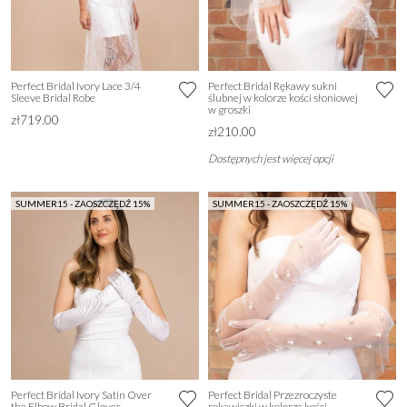
Perfect Bridal Ivory Lace 3/4
Perfect Bridal Rękawy sukni
Sleeve Bridal Robe
ślubnej w kolorze kości słoniowej
w groszki
zł719.00
zł210.00
Dostępnych jest więcej opcji
SUMMER15 - ZAOSZCZĘDŹ 15%
SUMMER15 - ZAOSZCZĘDŹ 15%
Perfect Bridal Ivory Satin Over
Perfect Bridal Przezroczyste
the Elbow Bridal Gloves
rękawiczki w kolorze kości