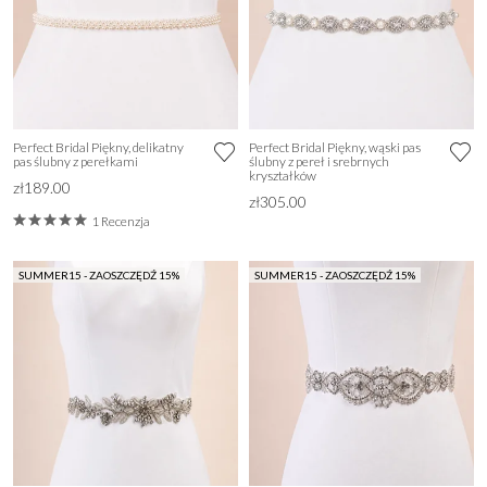
Perfect Bridal Piękny, delikatny
Perfect Bridal Piękny, wąski pas
pas ślubny z perełkami
ślubny z pereł i srebrnych
kryształków
zł189.00
zł305.00
1 Recenzja
SUMMER15 - ZAOSZCZĘDŹ 15%
SUMMER15 - ZAOSZCZĘDŹ 15%