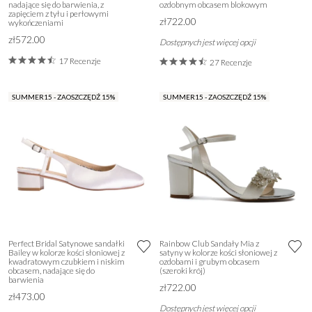
nadające się do barwienia, z
ozdobnym obcasem blokowym
zapięciem z tyłu i perłowymi
zł722.00
wykończeniami
zł572.00
Dostępnych jest więcej opcji
17 Recenzje
27 Recenzje
SUMMER15 - ZAOSZCZĘDŹ 15%
SUMMER15 - ZAOSZCZĘDŹ 15%
Perfect Bridal Satynowe sandałki
Rainbow Club Sandały Mia z
Bailey w kolorze kości słoniowej z
satyny w kolorze kości słoniowej z
kwadratowym czubkiem i niskim
ozdobami i grubym obcasem
obcasem, nadające się do
(szeroki krój)
barwienia
zł722.00
zł473.00
Dostępnych jest więcej opcji