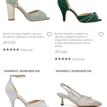
Rachel Simpson Szpilki z zamszu
Rachel Simpson Sandały na
w kolorze miętowym i złotej skóry
obcasie z zapiętym palcem i
wiązaniem, wykonane z zamszu
zł972.00
w kolorze leśnej zieleni marki
Olivia
5 Recenzje
zł972.00
2 Recenzje
SUMMER15 - ZAOSZCZĘDŹ 15%
SUMMER15 - ZAOSZCZĘDŹ 15%