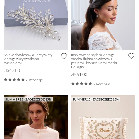
Spinka do włosów Audrey w stylu
Inspirowana stylem vintage
vintage z kryształkami i
ozdoba ślubna do włosów z
cyrkoniami
perłami i kryształkami marki
Bellagio
zł347.00
zł551.00
6 Recenzje
2 Recenzje
SUMMER15 - ZAOSZCZĘDŹ 15%
SUMMER15 - ZAOSZCZĘDŹ 15%