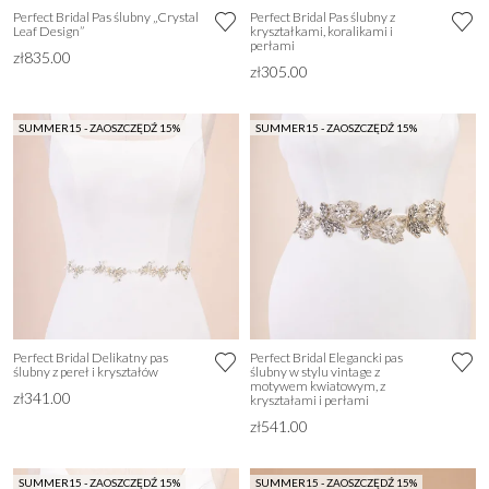
Perfect Bridal Pas ślubny „Crystal
Perfect Bridal Pas ślubny z
Leaf Design”
kryształkami, koralikami i
perłami
zł835.00
zł305.00
SUMMER15 - ZAOSZCZĘDŹ 15%
SUMMER15 - ZAOSZCZĘDŹ 15%
Perfect Bridal Delikatny pas
Perfect Bridal Elegancki pas
ślubny z pereł i kryształów
ślubny w stylu vintage z
motywem kwiatowym, z
zł341.00
kryształami i perłami
zł541.00
SUMMER15 - ZAOSZCZĘDŹ 15%
SUMMER15 - ZAOSZCZĘDŹ 15%