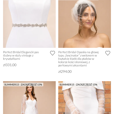
Perfect Bridal Elegancki pas
Perfect Bridal Opaska na głowę
ślubny w stylu vintage z
typu „fascinator” z welonem w
kryształkami
kształcie klatki dla ptaków w
kolorze kości słoniowej, z
zł331.00
perłowymi akcentami
zł294.00
SUMMER15 - ZAOSZCZĘDŹ 15%
SUMMER15 - ZAOSZCZĘDŹ 15%