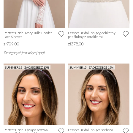
Perfect Bridal Ivory Tulle Beaded
Perfect Bridal Lśniący, delikatny
Lace Sleeves
pas ślubny z koralikami
zł709.00
zł378.00
Dostępnych jest więcej opcji
SUMMER15 - ZAOSZCZĘDŹ 15%
SUMMER15 - ZAOSZCZĘDŹ 15%
Perfect Bridal Lśniąca różowa
Perfect Bridal Lśniąca srebrna