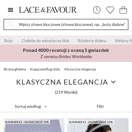
Wpisz słowo kluczowe (słowa kluczowe), np. „buty ślubne”
Buty
Ozdoby do włosów na ślub
Biżuteria ślubna
Welony ś
Ponad 4000 recenzji z oceną 5 gwiazdek
Z serwisu Brides Worldwide
Strona główna
Kupuj według stylu
Klasyczna elegancja
KLASYCZNA ELEGANCJA
(219 Wyniki)
Filtr
Sortuj według
SUMMER15 - ZAOSZCZĘDŹ 15%
SUMMER15 - ZAOSZCZĘDŹ 15%