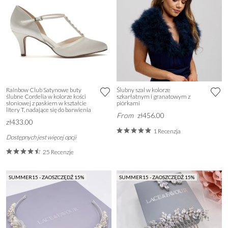
Rainbow Club Satynowe buty
Ślubny szal w kolorze
ślubne Cordelia w kolorze kości
szkarłatnym i granatowym z
słoniowej z paskiem w kształcie
piórkami
litery T, nadające się do barwienia
From
zł456.00
zł433.00
1 Recenzja
Dostępnych jest więcej opcji
25 Recenzje
SUMMER15 - ZAOSZCZĘDŹ 15%
SUMMER15 - ZAOSZCZĘDŹ 15%