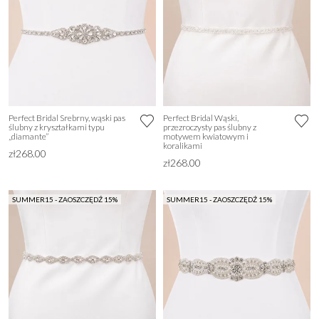
Perfect Bridal Srebrny, wąski pas
Perfect Bridal Wąski,
ślubny z kryształkami typu
przezroczysty pas ślubny z
„diamante”
motywem kwiatowym i
koralikami
zł268.00
zł268.00
SUMMER15 - ZAOSZCZĘDŹ 15%
SUMMER15 - ZAOSZCZĘDŹ 15%