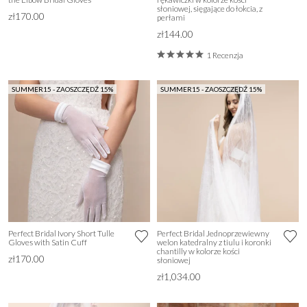
słoniowej, sięgające do łokcia, z
zł170.00
perłami
zł144.00
1 Recenzja
SUMMER15 - ZAOSZCZĘDŹ 15%
SUMMER15 - ZAOSZCZĘDŹ 15%
Perfect Bridal Ivory Short Tulle
Perfect Bridal Jednoprzewiewny
Gloves with Satin Cuff
welon katedralny z tiulu i koronki
chantilly w kolorze kości
zł170.00
słoniowej
zł1,034.00