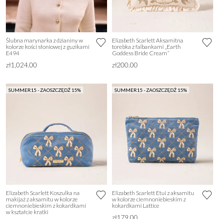
Ślubna marynarka z dzianiny w
Elizabeth Scarlett Aksamitna
kolorze kości słoniowej z guzikami
torebka z falbankami „Earth
E494
Goddess Bride Cream”
zł1,024.00
zł200.00
SUMMER15 - ZAOSZCZĘDŹ 15%
SUMMER15 - ZAOSZCZĘDŹ 15%
Elizabeth Scarlett Koszulka na
Elizabeth Scarlett Etui z aksamitu
makijaż z aksamitu w kolorze
w kolorze ciemnoniebieskim z
ciemnoniebieskim z kokardkami
kokardkami Lattice
w kształcie kratki
zł179.00