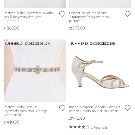
Perfect Bridal Błyszczący, owalny
Perfect Bridal Pas ślubny
pas ślubny z kryształkami
„Statement” z kryształami i
Diamante
perłami
zł268.00
zł373.00
SUMMER15 - ZAOSZCZĘDŹ 15%
SUMMER15 - ZAOSZCZĘDŹ 15%
Perfect Bridal Pasek z
Rachel Simpson Sandały Connie z
kryształkami w stylu vintage
zamszu i skóry na niskim obcasie
„Statement”
zł972.00
zł410.00
1 Recenzja