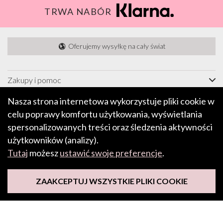
TRWA NABÓR
Oferujemy wysyłkę na cały świat
Zakupy i pomoc
Informacje
Nasza strona internetowa wykorzystuje pliki cookie w
celu poprawy komfortu użytkowania, wyświetlania
Funkcje i inspiracje
spersonalizowanych treści oraz śledzenia aktywności
O nas
użytkowników (analizy).
Tutaj
możesz
ustawić swoje preferencje
.
ZAPISZ SIĘ DO NASZEGO NEWSLETTERA
ZAAKCEPTUJ WSZYSTKIE PLIKI COOKIE
Śledź nas