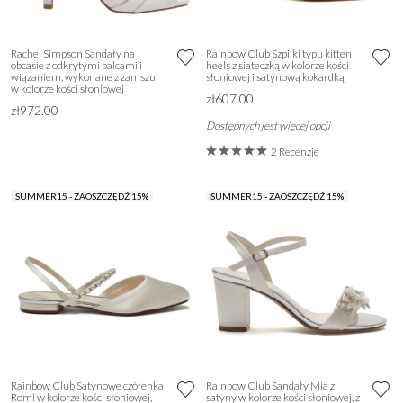
Rachel Simpson Sandały na
Rainbow Club Szpilki typu kitten
obcasie z odkrytymi palcami i
heels z siateczką w kolorze kości
wiązaniem, wykonane z zamszu
słoniowej i satynową kokardką
w kolorze kości słoniowej
zł607.00
zł972.00
Dostępnych jest więcej opcji
2 Recenzje
SUMMER15 - ZAOSZCZĘDŹ 15%
SUMMER15 - ZAOSZCZĘDŹ 15%
Rainbow Club Satynowe czółenka
Rainbow Club Sandały Mia z
Romi w kolorze kości słoniowej,
satyny w kolorze kości słoniowej, z