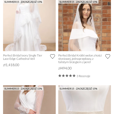
SUMMER15 - ZAOSZCZĘDŹ 15%
SUMMER15 - ZAOSZCZĘDŹ 15%
Perfect Bridal Ivory Single Tier
Perfect Bridal Krótki welon z kości
Lace Edge Cathedral Veil
słoniowej, jednoprzędowy, z
falistym brzegiem z pereł
zł1,418.00
zł494.00
3 Recenzje
SUMMER15 - ZAOSZCZĘDŹ 15%
SUMMER15 - ZAOSZCZĘDŹ 15%