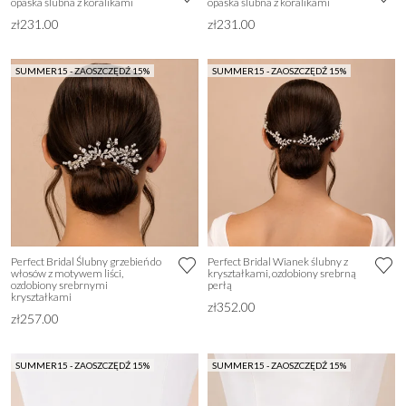
opaska ślubna z koralikami
opaska ślubna z koralikami
zł231.00
zł231.00
SUMMER15 - ZAOSZCZĘDŹ 15%
SUMMER15 - ZAOSZCZĘDŹ 15%
Perfect Bridal Ślubny grzebień do
Perfect Bridal Wianek ślubny z
włosów z motywem liści,
kryształkami, ozdobiony srebrną
ozdobiony srebrnymi
perłą
kryształkami
zł352.00
zł257.00
SUMMER15 - ZAOSZCZĘDŹ 15%
SUMMER15 - ZAOSZCZĘDŹ 15%