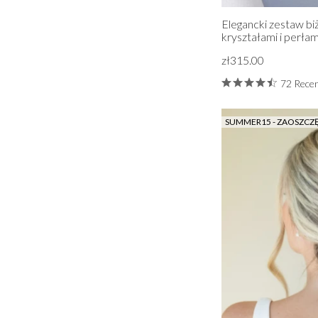
Elegancki zestaw biżu
kryształami i perłam
zł315.00
72 Recen
SUMMER15 - ZAOSZCZ