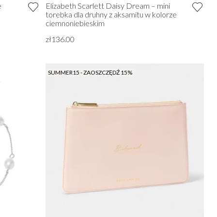
e
Elizabeth Scarlett Daisy Dream – mini
torebka dla druhny z aksamitu w kolorze
ciemnoniebieskim
zł136.00
SUMMER15 - ZAOSZCZĘDŹ 15%