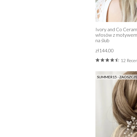
Ivory and Co Ceram
włosów z motywem k
na ślub
zł144.00
12 Recen
SUMMER15 - ZAOSZCZ