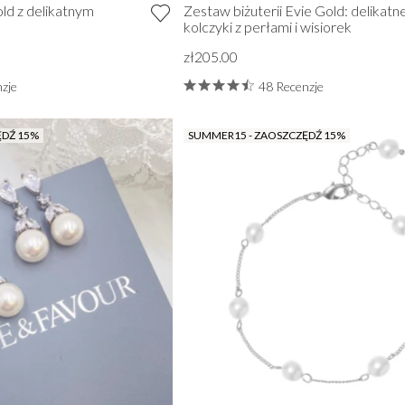
ld z delikatnym
Zestaw biżuterii Evie Gold: delikatn
kolczyki z perłami i wisiorek
zł205.00
zje
48 Recenzje
ĘDŹ 15%
SUMMER15 - ZAOSZCZĘDŹ 15%