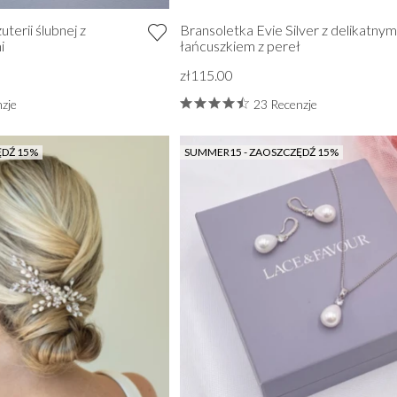
terii ślubnej z
Bransoletka Evie Silver z delikatnym
i
łańcuszkiem z pereł
zł115.00
zje
23 Recenzje
ĘDŹ 15%
SUMMER15 - ZAOSZCZĘDŹ 15%