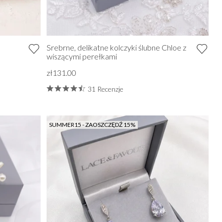
Srebrne, delikatne kolczyki ślubne Chloe z
wiszącymi perełkami
zł131.00
31 Recenzje
SUMMER15 - ZAOSZCZĘDŹ 15%