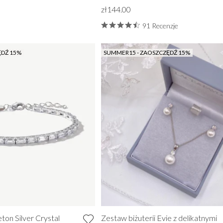
zł144.00
91 Recenzje
ĘDŹ 15%
SUMMER15 - ZAOSZCZĘDŹ 15%
ZOBACZ WSZYSTKIE Z STUDNIÓWKA
ton Silver Crystal
Zestaw biżuterii Evie z delikatnymi