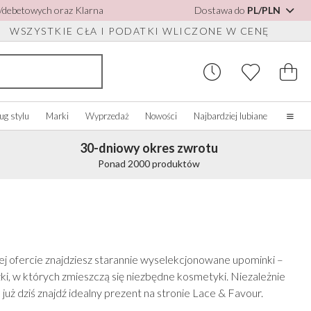
h/debetowych oraz Klarna
Dostawa do
PL/PLN
WSZYSTKIE CŁA I PODATKI WLICZONE W CENĘ
ug stylu
Marki
Wyprzedaż
Nowości
Najbardziej lubiane
30-dniowy okres zwrotu
Strona główna
Ponad 2000 produktów
Nasza historia
Prawdziwe panny młode
 DO BUTÓW
UPUJ WEDŁUG
AKCESORIA RÓŻNE
KUPUJ WEDŁUG MARKI
OLORU
O nas
o
Zobacz wszystko
Zobacz wszystko
Skontaktuj się z nami
bacz wszystko
Szkatułki na biżuterię
Perfect Bridal
ść słoniowa/Biały
ej ofercie znajdziesz starannie wyselekcjonowane upominki –
do butów
Zegarki ślubne
Perfect Occasion
ebieski
ki, w których zmieszczą się niezbędne kosmetyki. Niezależnie
sy
Pudełka na zegarki
Rainbow Club
żoworóżowy
uż dziś znajdź idealny prezent na stronie Lace & Favour.
Okulary przeciwsłoneczne ślubne
Avalia
anatowy