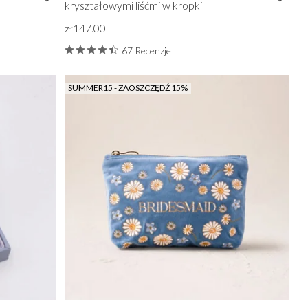
kryształowymi liśćmi w kropki
zł147.00
67 Recenzje
SUMMER15 - ZAOSZCZĘDŹ 15%