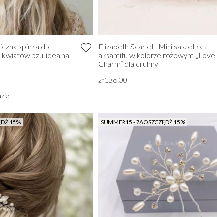
iczna spinka do
Elizabeth Scarlett Mini saszetka z
wiatów bzu, idealna
aksamitu w kolorze różowym „Love
Charm” dla druhny
zł136.00
zje
ĘDŹ 15%
SUMMER15 - ZAOSZCZĘDŹ 15%