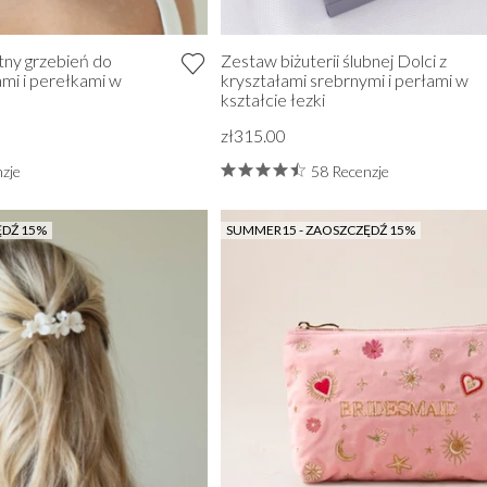
tny grzebień do
Zestaw biżuterii ślubnej Dolci z
mi i perełkami w
kryształami srebrnymi i perłami w
kształcie łezki
zł315.00
zje
58 Recenzje
ĘDŹ 15%
SUMMER15 - ZAOSZCZĘDŹ 15%