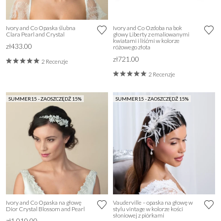
Ivory and Co Opaska ślubna
Ivory and Co Ozdoba na bok
Clara Pearl and Crystal
głowy Liberty z emaliowanymi
kwiatami i liśćmi w kolorze
zł433.00
różowego złota
zł721.00
2 Recenzje
2 Recenzje
SUMMER15 - ZAOSZCZĘDŹ 15%
SUMMER15 - ZAOSZCZĘDŹ 15%
Ivory and Co Opaska na głowę
Vauderville – opaska na głowę w
Dior Crystal Blossom and Pearl
stylu vintage w kolorze kości
słoniowej z piórkami
zł1,010.00