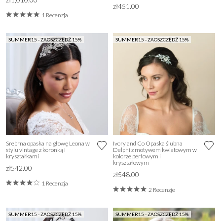
zł451.00
1 Recenzja
SUMMER15 - ZAOSZCZĘDŹ 15%
SUMMER15 - ZAOSZCZĘDŹ 15%
Srebrna opaska na głowę Leona w
Ivory and Co Opaska ślubna
stylu vintage z koronką i
Delphi z motywem kwiatowym w
kryształkami
kolorze perłowym i
kryształowym
zł542.00
zł548.00
1 Recenzja
2 Recenzje
SUMMER15 - ZAOSZCZĘDŹ 15%
SUMMER15 - ZAOSZCZĘDŹ 15%