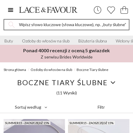
Wpisz słowo kluczowe (słowa kluczowe), np. „buty ślubne”
Buty
Ozdoby do włosów na ślub
Biżuteria ślubna
Welony ś
Ponad 4000 recenzji z oceną 5 gwiazdek
Z serwisu Brides Worldwide
Strona główna
Ozdoby do włosów na ślub
Boczne Tiary ślubne
BOCZNE TIARY ŚLUBNE
(11 Wyniki)
Filtr
Sortuj według
SUMMER15 - ZAOSZCZĘDŹ 15%
SUMMER15 - ZAOSZCZĘDŹ 15%