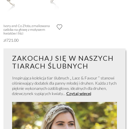
Ivory and Co Złota, emaliowana
ozdoba na głowę z motywem
kwiatów i liści
zł721.00
ZAKOCHAJ SIĘ W NASZYCH
TIARACH ŚLUBNYCH
Inspirująca kolekcja tiar ślubnych „ Lace & Favour ” stanowi
olśniewający dodatek dla panny młodej i druhen. Każda z tych
pięknie wykonanych ozdób głowy, idealnych dla druhen,
dziewczynek sypiących kwiaty...
Czytaj więcej