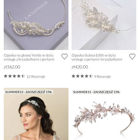
Opaska na głowę Yvette w stylu
Opaska ślubna Edith w stylu
vintage z kryształkami i perłami
vintage z perłami i kryształkami
zł362.00
zł420.00
12 Recenzje
9 Recenzje
SUMMER15 - ZAOSZCZĘDŹ 15%
SUMMER15 - ZAOSZCZĘDŹ 15%