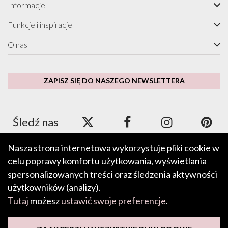
Informacje
Funkcje i inspiracje
O nas
ZAPISZ SIĘ DO NASZEGO NEWSLETTERA
Śledź nas
Nasza strona internetowa wykorzystuje pliki cookie w
celu poprawy komfortu użytkowania, wyświetlania
Akceptujemy płatności za pomocą Apple Pay, Google Pay, PayPal
oraz kart kredytowych i debetowych.
spersonalizowanych treści oraz śledzenia aktywności
użytkowników (analizy).
Tutaj
możesz
ustawić swoje preferencje
.
PRZEŚLIJ OPINIĘ