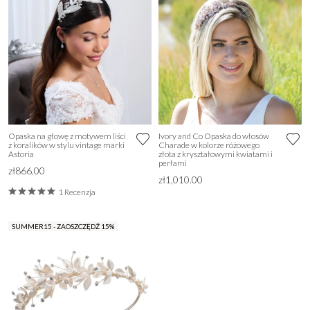
Opaska na głowę z motywem liści
Ivory and Co Opaska do włosów
z koralików w stylu vintage marki
Charade w kolorze różowego
Astoria
złota z kryształowymi kwiatami i
perłami
zł866.00
zł1,010.00
1 Recenzja
SUMMER15 - ZAOSZCZĘDŹ 15%