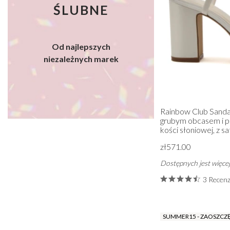
ŚLUBNE
Od najlepszych
niezależnych marek
Rainbow Club Sandał
grubym obcasem i p
kości słoniowej, z s
zł571.00
Dostępnych jest więcej
3 Recenz
SUMMER15 - ZAOSZCZ