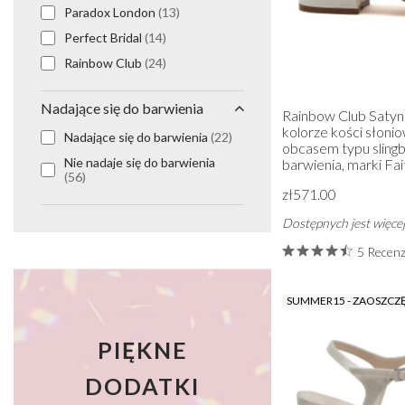
Paradox London
(13)
Perfect Bridal
(14)
Rainbow Club
(24)
Nadające się do barwienia
Rainbow Club Saty
kolorze kości słoni
Nadające się do barwienia
(22)
obcasem typu slingb
Nie nadaje się do barwienia
barwienia, marki Fa
(56)
zł571.00
Dostępnych jest więcej
5 Recenz
SUMMER15 - ZAOSZCZ
PIĘKNE
DODATKI