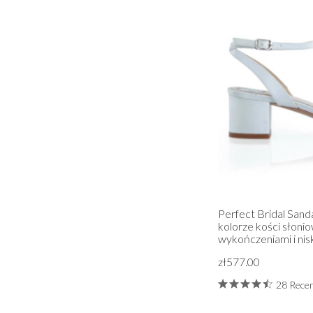
Perfect Bridal Sanda
kolorze kości słoni
wykończeniami i ni
zł577.00
28 Recen