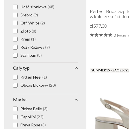
Brokat
(1)
Kość słoniowa
(48)
Koronka
(1)
Perfect Bridal Szpi
Srebro
(9)
w kolorze kości sło
Jedwab
(3)
Off-White
(2)
Plisy
(2)
zł577.00
Złoto
(8)
Zamsz
(3)
2 Recenz
Krem
(1)
Koraliki
(4)
Róż / Różowy
(7)
Kwiatowy
(2)
Szampan
(8)
Błysk
(4)
Różowe złoto
(3)
Sztuczna skóra
(3)
Cały typ
SUMMER15 - ZAOSZCZ
Akt
(3)
Kitten Heel
(1)
Szary
(2)
Obcas blokowy
(20)
Biały
(1)
Marka
Piękna Belle
(3)
Capollini
(22)
Freya Rose
(3)