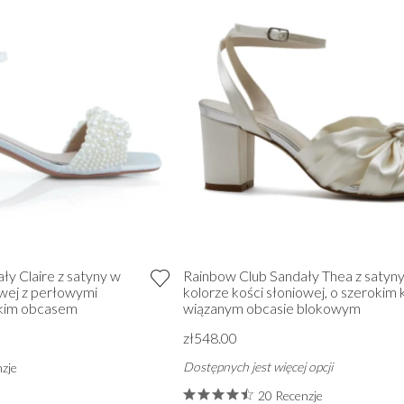
ły Claire z satyny w
Rainbow Club Sandały Thea z satyn
owej z perłowymi
kolorze kości słoniowej, o szerokim k
skim obcasem
wiązanym obcasie blokowym
zł548.00
Dostępnych jest więcej opcji
zje
20 Recenzje