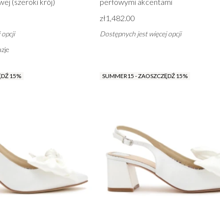
wej (szeroki krój)
perłowymi akcentami
zł1,482.00
 opcji
Dostępnych jest więcej opcji
zje
ĘDŹ 15%
SUMMER15 - ZAOSZCZĘDŹ 15%
ZOBACZ WSZYSTKIE Z STUDNIÓWKA