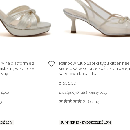
y na platformie z
Rainbow Club Szpilki typu kitten heel
askami, w kolorze
siateczką w kolorze kości słoniowej i
atyny
satynową kokardką
zł606.00
 opcji
Dostępnych jest więcej opcji
je
2 Recenzje
ĘDŹ 15%
SUMMER15 - ZAOSZCZĘDŹ 15%