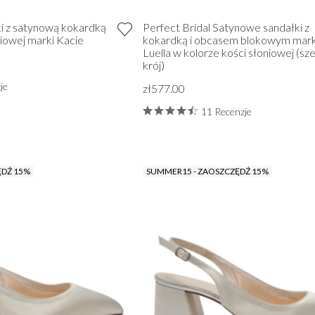
lki z satynową kokardką
Perfect Bridal Satynowe sandałki z
niowej marki Kacie
kokardką i obcasem blokowym mark
Luella w kolorze kości słoniowej (sz
krój)
je
zł577.00
11 Recenzje
ĘDŹ 15%
SUMMER15 - ZAOSZCZĘDŹ 15%