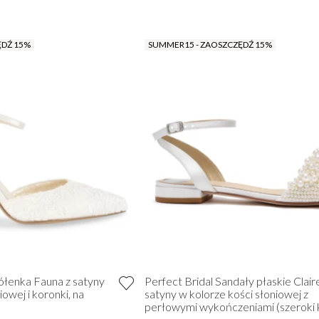
ĘDŹ 15%
SUMMER15 - ZAOSZCZĘDŹ 15%
łenka Fauna z satyny
Perfect Bridal Sandały płaskie Clair
iowej i koronki, na
satyny w kolorze kości słoniowej z
perłowymi wykończeniami (szeroki k