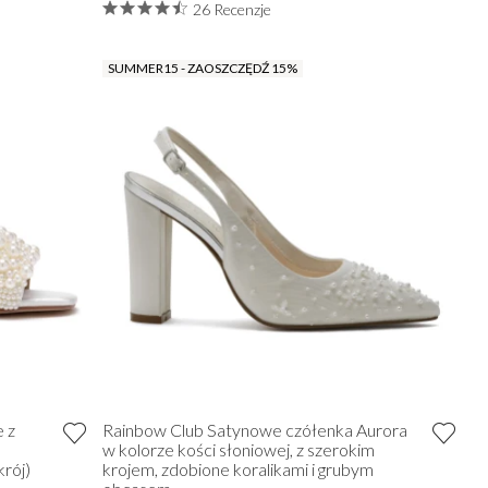
26 Recenzje
SUMMER15 - ZAOSZCZĘDŹ 15%
e z
Rainbow Club Satynowe czółenka Aurora
w kolorze kości słoniowej, z szerokim
rój)
krojem, zdobione koralikami i grubym