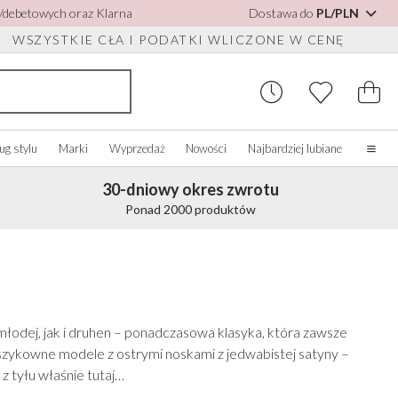
h/debetowych oraz Klarna
Dostawa do
PL/PLN
WSZYSTKIE CŁA I PODATKI WLICZONE W CENĘ
ug stylu
Marki
Wyprzedaż
Nowości
Najbardziej lubiane
30-dniowy okres zwrotu
Strona główna
Ponad 2000 produktów
Nasza historia
Prawdziwe panny młode
 DO BUTÓW
UPUJ WEDŁUG
AKCESORIA RÓŻNE
KUPUJ WEDŁUG MARKI
OLORU
O nas
o
Zobacz wszystko
Zobacz wszystko
Skontaktuj się z nami
bacz wszystko
Szkatułki na biżuterię
Perfect Bridal
ść słoniowa/Biały
 młodej, jak i druhen – ponadczasowa klasyka, która zawsze
do butów
Zegarki ślubne
Perfect Occasion
ebieski
o szykowne modele z ostrymi noskami z jedwabistej satyny –
sy
Pudełka na zegarki
Rainbow Club
żoworóżowy
z tyłu właśnie tutaj…
Okulary przeciwsłoneczne ślubne
Avalia
anatowy