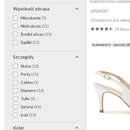
kolorze kości słonio
EU39.5 (UK6.5)
(24)
Kolczyki na bal maturalny
Wysokość obcasa
zł664.00
Bransoletki na studniówkę
EU40 (UK7) (US9)
(79)
Mieszkanie
(7)
Naszyjniki na bal maturalny
Dostępnych jest więcej
EU40.5 (UK7.5)
(23)
Niski obcas
(31)
Zestawy biżuterii na bal maturalny
EU41 (UK8) (US10)
(79)
29 Recen
Srebrna biżuteria na bal maturalny
Średni obcas
(35)
EU42 (UK9) (US11)
(53)
Złota biżuteria na bal maturalny
Szpilki
(11)
EU43 (UK10) (US12)
(1)
SUMMER15 - ZAOSZCZ
EU44 (UK11) (US13)
(1)
Szczegóły
Skóra
(22)
Perły
(15)
Cekiny
(2)
Diament
(16)
Tulle
(2)
Satyna
(42)
Łuki
(10)
Metaliczny
(2)
Kolor