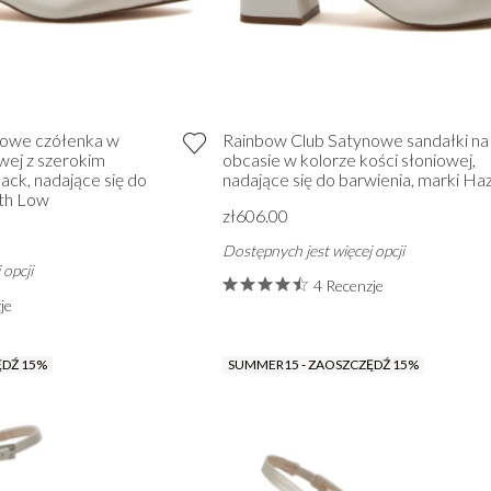
nowe czółenka w
Rainbow Club Satynowe sandałki na 
owej z szerokim
obcasie w kolorze kości słoniowej,
ack, nadające się do
nadające się do barwienia, marki Ha
ith Low
zł606.00
Dostępnych jest więcej opcji
 opcji
4 Recenzje
je
ĘDŹ 15%
SUMMER15 - ZAOSZCZĘDŹ 15%