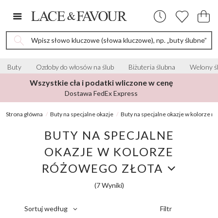
Wpisz słowo kluczowe (słowa kluczowe), np. „buty ślubne”
Buty
Ozdoby do włosów na ślub
Biżuteria ślubna
Welony ś
Ponad 4000 recenzji z oceną 5 gwiazdek
Z serwisu Brides Worldwide
Strona główna
Buty na specjalne okazje
Buty na specjalne okazje w kolorze r
BUTY NA SPECJALNE
OKAZJE W KOLORZE
RÓŻOWEGO ZŁOTA
(7 Wyniki)
Filtr
Sortuj według