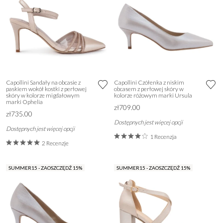
Capollini Sandały na obcasie z
Capollini Czółenka z niskim
paskiem wokół kostki z perłowej
obcasem z perłowej skóry w
skóry w kolorze migdałowym
kolorze różowym marki Ursula
marki Ophelia
zł709.00
zł735.00
Dostępnych jest więcej opcji
Dostępnych jest więcej opcji
1 Recenzja
2 Recenzje
SUMMER15 - ZAOSZCZĘDŹ 15%
SUMMER15 - ZAOSZCZĘDŹ 15%