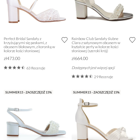
Perfect Bridal Sandały z
Rainbow Club Sandały ślubne
krzyżującymi się paskami, z
Clara z satynowym obcasem w
obcasem blokowym, z koronką w
kształcie perły w kolorze kości
kolorze kości słoniowej
słoniowej (szeroki krój)
zł473.00
zł664.00
Dostępnych jest więcej opcji
63 Recenzje
29 Recenzje
SUMMER15 - ZAOSZCZĘDŹ 15%
SUMMER15 - ZAOSZCZĘDŹ 15%