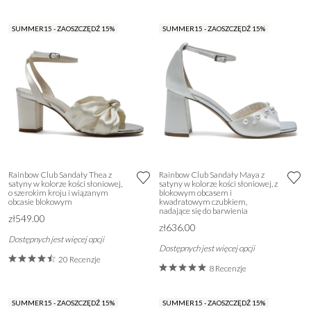
SUMMER15 - ZAOSZCZĘDŹ 15%
SUMMER15 - ZAOSZCZĘDŹ 15%
Rainbow Club Sandały Thea z
Rainbow Club Sandały Maya z
satyny w kolorze kości słoniowej,
satyny w kolorze kości słoniowej, z
o szerokim kroju i wiązanym
blokowym obcasem i
obcasie blokowym
kwadratowym czubkiem,
nadające się do barwienia
zł549.00
zł636.00
Dostępnych jest więcej opcji
Dostępnych jest więcej opcji
20 Recenzje
8 Recenzje
SUMMER15 - ZAOSZCZĘDŹ 15%
SUMMER15 - ZAOSZCZĘDŹ 15%