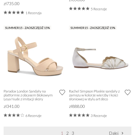
zł735.00
5 Recenzje
1 Recenzja
SUMMER15 - ZAOSZCZĘDŹ 15%
SUMMER15 - ZAOSZCZĘDŹ 15%
Paradox London Sandały na
Rachel Simpson Płaskie sandały z
platformie z obcasem blokowym
zamszu w kolorze wierzby i kości
Leya Nude z imitacji skóry
słoniowej w stylu art déco
zł341.00
zł888.00
6 Recenzje
3 Recenzje
1
2
3
Dalej