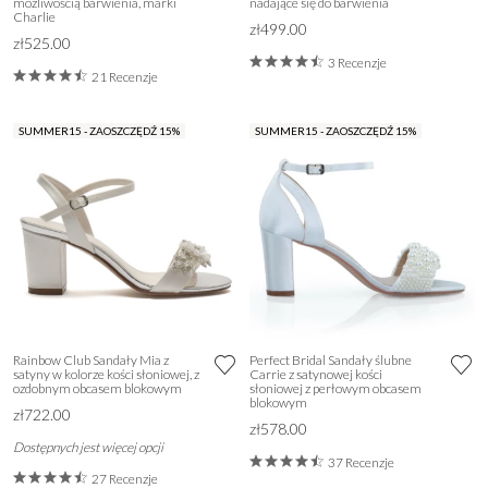
możliwością barwienia, marki
nadające się do barwienia
Charlie
zł499.00
zł525.00
3 Recenzje
21 Recenzje
SUMMER15 - ZAOSZCZĘDŹ 15%
SUMMER15 - ZAOSZCZĘDŹ 15%
Rainbow Club Sandały Mia z
Perfect Bridal Sandały ślubne
satyny w kolorze kości słoniowej, z
Carrie z satynowej kości
ozdobnym obcasem blokowym
słoniowej z perłowym obcasem
blokowym
zł722.00
zł578.00
Dostępnych jest więcej opcji
37 Recenzje
27 Recenzje