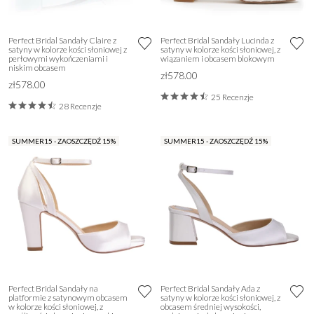
Perfect Bridal Sandały Claire z
Perfect Bridal Sandały Lucinda z
satyny w kolorze kości słoniowej z
satyny w kolorze kości słoniowej, z
perłowymi wykończeniami i
wiązaniem i obcasem blokowym
niskim obcasem
zł578.00
zł578.00
25 Recenzje
28 Recenzje
SUMMER15 - ZAOSZCZĘDŹ 15%
SUMMER15 - ZAOSZCZĘDŹ 15%
Perfect Bridal Sandały na
Perfect Bridal Sandały Ada z
platformie z satynowym obcasem
satyny w kolorze kości słoniowej, z
w kolorze kości słoniowej, z
obcasem średniej wysokości,