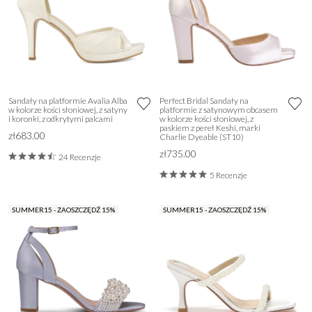
Sandały na platformie Avalia Alba
Perfect Bridal Sandały na
w kolorze kości słoniowej, z satyny
platformie z satynowym obcasem
i koronki, z odkrytymi palcami
w kolorze kości słoniowej, z
paskiem z pereł Keshi, marki
zł683.00
Charlie Dyeable (ST10)
zł735.00
24 Recenzje
5 Recenzje
SUMMER15 - ZAOSZCZĘDŹ 15%
SUMMER15 - ZAOSZCZĘDŹ 15%