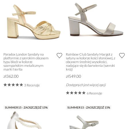
Paradox London Sandały na
Rainbow Club Sandały Margot z
platformie z szerokim obcasem
satyny w kolorze kości słoniowej, z
typu block w kolorze
obcasem średniej wysokości,
szampańskim metalicznym
nadające się do barwienia (szeroki
marki Nerita
krój)
zł362.00
zł549.00
Dostępnych jest więcej opcji
3 Recenzje
6 Recenzje
SUMMER15 - ZAOSZCZĘDŹ 15%
SUMMER15 - ZAOSZCZĘDŹ 15%