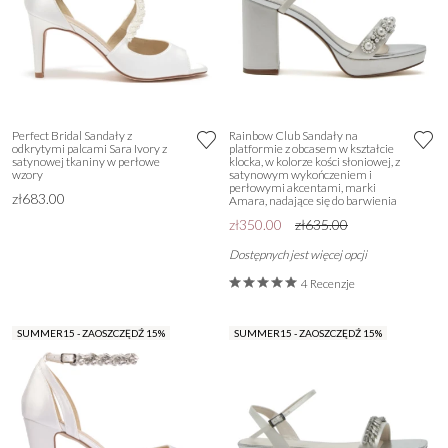
Perfect Bridal Sandały z
Rainbow Club Sandały na
odkrytymi palcami Sara Ivory z
platformie z obcasem w kształcie
satynowej tkaniny w perłowe
klocka, w kolorze kości słoniowej, z
wzory
satynowym wykończeniem i
perłowymi akcentami, marki
zł683.00
Amara, nadające się do barwienia
zł350.00
zł635.00
Dostępnych jest więcej opcji
4 Recenzje
SUMMER15 - ZAOSZCZĘDŹ 15%
SUMMER15 - ZAOSZCZĘDŹ 15%