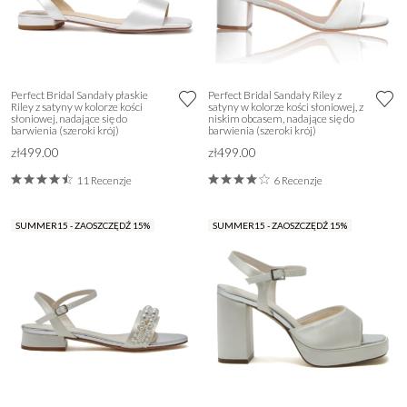
Perfect Bridal Sandały płaskie
Perfect Bridal Sandały Riley z
Riley z satyny w kolorze kości
satyny w kolorze kości słoniowej, z
słoniowej, nadające się do
niskim obcasem, nadające się do
barwienia (szeroki krój)
barwienia (szeroki krój)
zł499.00
zł499.00
11 Recenzje
6 Recenzje
SUMMER15 - ZAOSZCZĘDŹ 15%
SUMMER15 - ZAOSZCZĘDŹ 15%