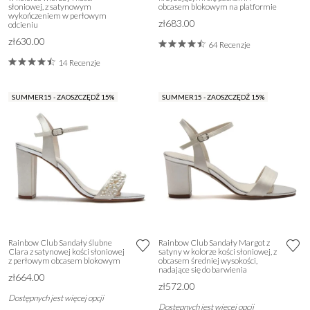
słoniowej, z satynowym
obcasem blokowym na platformie
wykończeniem w perłowym
zł683.00
odcieniu
zł630.00
64 Recenzje
14 Recenzje
SUMMER15 - ZAOSZCZĘDŹ 15%
SUMMER15 - ZAOSZCZĘDŹ 15%
Rainbow Club Sandały ślubne
Rainbow Club Sandały Margot z
Clara z satynowej kości słoniowej
satyny w kolorze kości słoniowej, z
z perłowym obcasem blokowym
obcasem średniej wysokości,
nadające się do barwienia
zł664.00
zł572.00
Dostępnych jest więcej opcji
Dostępnych jest więcej opcji