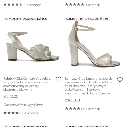
19 Recenzje
1 Recenzja
SUMMER15 - ZAOSZCZĘDŹ 15%
SUMMER15 - ZAOSZCZĘDŹ 15%
Rainbow Club Sandały Arabella z
Rainbow Club Sandały na obcasie
satyny w kolorze kości słoniowej, z
z paskiem wokół kostki, w kolorze
asymetryczną kokardką i
kości słoniowej, z satynowym
obcasem blokowym
wykończeniem i perłowymi
akcentami marki Lena Dyeable
zł572.00
zł433.00
Dostępnych jest więcej opcji
7 Recenzje
8 Recenzje