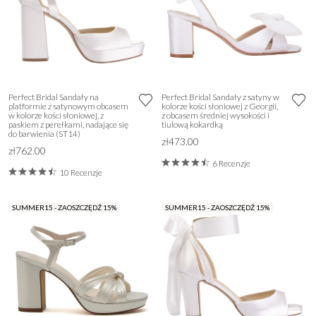
Perfect Bridal Sandały na
Perfect Bridal Sandały z satyny w
platformie z satynowym obcasem
kolorze kości słoniowej z Georgii,
w kolorze kości słoniowej, z
z obcasem średniej wysokości i
paskiem z perełkami, nadające się
tiulową kokardką
do barwienia (ST14)
zł473.00
zł762.00
6 Recenzje
10 Recenzje
SUMMER15 - ZAOSZCZĘDŹ 15%
SUMMER15 - ZAOSZCZĘDŹ 15%