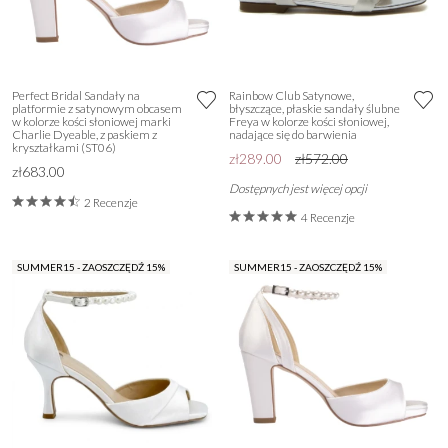
Perfect Bridal Sandały na
Rainbow Club Satynowe,
platformie z satynowym obcasem
błyszczące, płaskie sandały ślubne
w kolorze kości słoniowej marki
Freya w kolorze kości słoniowej,
Charlie Dyeable, z paskiem z
nadające się do barwienia
kryształkami (ST06)
zł289.00
zł572.00
zł683.00
Dostępnych jest więcej opcji
2 Recenzje
4 Recenzje
SUMMER15 - ZAOSZCZĘDŹ 15%
SUMMER15 - ZAOSZCZĘDŹ 15%