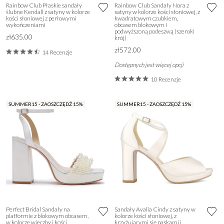
Rainbow Club Płaskie sandały
Rainbow Club Sandały Nora z
ślubne Kendall z satyny w kolorze
satyny w kolorze kości słoniowej, z
kości słoniowej z perłowymi
kwadratowym czubkiem,
wykończeniami
obcasem blokowym i
podwyższoną podeszwą (szeroki
zł635.00
krój)
zł572.00
14 Recenzje
Dostępnych jest więcej opcji
10 Recenzje
SUMMER15 - ZAOSZCZĘDŹ 15%
SUMMER15 - ZAOSZCZĘDŹ 15%
Perfect Bridal Sandały na
Sandały Avalia Cindy z satyny w
platformie z blokowym obcasem,
kolorze kości słoniowej, z
w kolorze wierzby i kości
krzyżującymi się paskami i