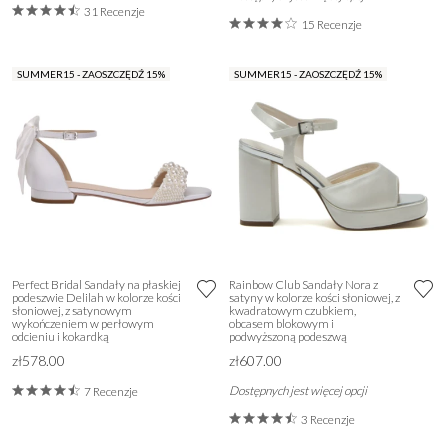
31 Recenzje
15 Recenzje
SUMMER15 - ZAOSZCZĘDŹ 15%
SUMMER15 - ZAOSZCZĘDŹ 15%
Perfect Bridal Sandały na płaskiej
Rainbow Club Sandały Nora z
podeszwie Delilah w kolorze kości
satyny w kolorze kości słoniowej, z
słoniowej, z satynowym
kwadratowym czubkiem,
wykończeniem w perłowym
obcasem blokowym i
odcieniu i kokardką
podwyższoną podeszwą
zł578.00
zł607.00
Dostępnych jest więcej opcji
7 Recenzje
3 Recenzje