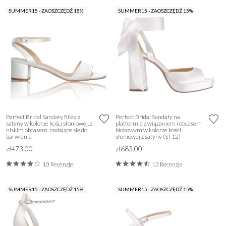
SUMMER15 - ZAOSZCZĘDŹ 15%
SUMMER15 - ZAOSZCZĘDŹ 15%
Perfect Bridal Sandały Riley z
Perfect Bridal Sandały na
satyny w kolorze kości słoniowej, z
platformie z wiązaniem i obcasem
niskim obcasem, nadające się do
blokowym w kolorze kości
barwienia
słoniowej z satyny (ST12)
zł473.00
zł683.00
10 Recenzje
13 Recenzje
SUMMER15 - ZAOSZCZĘDŹ 15%
SUMMER15 - ZAOSZCZĘDŹ 15%