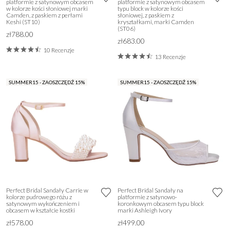
platformie z satynowym obcasem
platformie z satynowym obcasem
w kolorze kości słoniowej marki
typu block w kolorze kości
Camden, z paskiem z perłami
słoniowej, z paskiem z
Keshi (ST10)
kryształkami, marki Camden
(ST06)
zł788.00
zł683.00
10 Recenzje
13 Recenzje
SUMMER15 - ZAOSZCZĘDŹ 15%
SUMMER15 - ZAOSZCZĘDŹ 15%
Perfect Bridal Sandały Carrie w
Perfect Bridal Sandały na
kolorze pudrowego różu z
platformie z satynowo-
satynowym wykończeniem i
koronkowym obcasem typu block
obcasem w kształcie kostki
marki Ashleigh Ivory
zł578.00
zł499.00