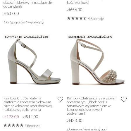
obcasem blokowym, nadające się
kości słoniowej
do barwienia
zł656.00
zł607.00
9 Recenzje
Dostępnych jest więcej opcji
SUMMER15 - ZAOSZCZĘDŹ 15%
SUMMER15 - ZAOSZCZĘDŹ 15%
Rainbow Club Sandały na
Rainbow Club Sandały z wysokim
platformie z obcasem blokowym
obcasem typu „block heel”, z
Nivana w kolorze kości słoniowej,
satynowym wykończeniem w
nadające się do barwienia
kolorze kości słoniowej i
zdobieniami
zł173.00
zł514.00
zł433.00
5 Recenzje
Dostępnych jest więcej opcji