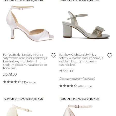
SUMMER15 - ZAOSZCZĘDŹ 15%
SUMMER15 - ZAOSZCZĘDŹ 15%
Perfect Bridal Sandały Misha z
Rainbow Club Sandały Mia z
satyny w kolorze kości słoniowej, z
satyny w kolorze kości słoniowej z
kwadratowym czubkiem i
ozdobami i grubym obcasem
średnim obcasem, nadające się do
(szeroki krój)
barwienia
zł722.00
zł578.00
Dostępnych jest więcej opcji
7 Recenzje
6 Recenzje
SUMMER15 - ZAOSZCZĘDŹ 15%
SUMMER15 - ZAOSZCZĘDŹ 15%