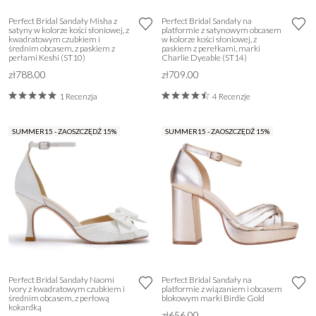
Perfect Bridal Sandały Misha z
Perfect Bridal Sandały na
satyny w kolorze kości słoniowej, z
platformie z satynowym obcasem
kwadratowym czubkiem i
w kolorze kości słoniowej, z
średnim obcasem, z paskiem z
paskiem z perełkami, marki
perłami Keshi (ST10)
Charlie Dyeable (ST14)
zł788.00
zł709.00
1 Recenzja
4 Recenzje
SUMMER15 - ZAOSZCZĘDŹ 15%
SUMMER15 - ZAOSZCZĘDŹ 15%
Perfect Bridal Sandały Naomi
Perfect Bridal Sandały na
Ivory z kwadratowym czubkiem i
platformie z wiązaniem i obcasem
średnim obcasem, z perłową
blokowym marki Birdie Gold
kokardką
zł656.00