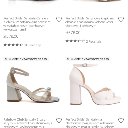
Perfect Bridal Sandały Carrie z
Perfect Bridal Satynowe klapki na
niebieskim satynowym obcasem
obcasie z paskami w kolorze kości
w kształcie kostki i perłowymi
słoniowej i perłowym
wykończeniami
zł578.00
zł578.00
2 Recenzje
18 Recenzje
SUMMER15 - ZAOSZCZĘDŹ 15%
SUMMER15 - ZAOSZCZĘDŹ 15%
Rainbow Club Sandały Eliza z
Perfect Bridal Sandały na
satyny w kolorze kości słoniowej, z
platformie z wiązaniem i obcasem
perłowymi wykończeniami i
blokowym marki Birdie, w kolorze