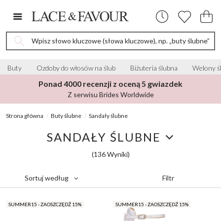
Wpisz słowo kluczowe (słowa kluczowe), np. „buty ślubne”
Buty
Ozdoby do włosów na ślub
Biżuteria ślubna
Welony ś
Ponad 4000 recenzji z oceną 5 gwiazdek
Z serwisu Brides Worldwide
Strona główna
Buty ślubne
Sandały ślubne
SANDAŁY ŚLUBNE
(136 Wyniki)
Filtr
Sortuj według
SUMMER15 - ZAOSZCZĘDŹ 15%
SUMMER15 - ZAOSZCZĘDŹ 15%