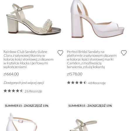
Rainbow Club Sandały ślubne
Perfect Bridal Sandały na
Clara z satynowej tkaniny w
platformie z satynowym obcasem
kolorze kości słoniowej, z obcasem
w kolorze kości słoniowej marki
w kształcie klocka i perłowymi
Camden, z możliwością
wykończeniami
barwienia, z dużą kokardą
zł664.00
zł578.00
Dostępnych jest więcej opcji
48 Recenzje
26 Recenzje
SUMMER15 - ZAOSZCZĘDŹ 15%
SUMMER15 - ZAOSZCZĘDŹ 15%