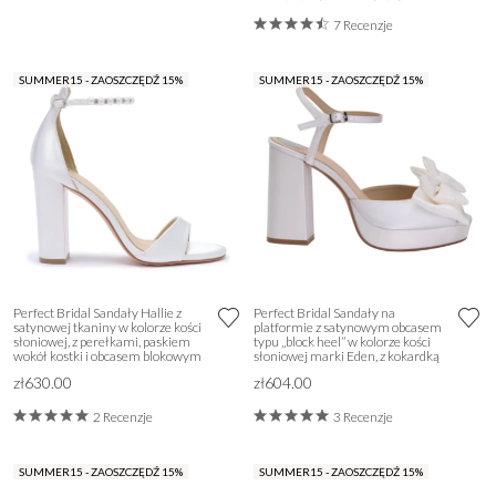
7 Recenzje
SUMMER15 - ZAOSZCZĘDŹ 15%
SUMMER15 - ZAOSZCZĘDŹ 15%
Perfect Bridal Sandały Hallie z
Perfect Bridal Sandały na
satynowej tkaniny w kolorze kości
platformie z satynowym obcasem
słoniowej, z perełkami, paskiem
typu „block heel” w kolorze kości
wokół kostki i obcasem blokowym
słoniowej marki Eden, z kokardką
zł630.00
zł604.00
2 Recenzje
3 Recenzje
SUMMER15 - ZAOSZCZĘDŹ 15%
SUMMER15 - ZAOSZCZĘDŹ 15%