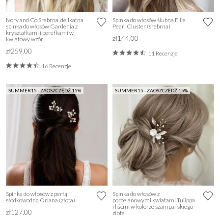
Ivory and Co Srebrna, delikatna
Spinka do włosów ślubna Ellie
spinka do włosów Gardenia z
Pearl Cluster (srebrna)
kryształkami i perełkami w
zł144.00
kwiatowy wzór
zł259.00
11 Recenzje
16 Recenzje
SUMMER15 - ZAOSZCZĘDŹ 15%
SUMMER15 - ZAOSZCZĘDŹ 15%
Spinka do włosów z perłą
Spinka do włosów z
słodkowodną Oriana (złota)
porcelanowymi kwiatami Tulippa
i liśćmi w kolorze szampańskiego
zł127.00
złota