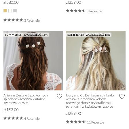
zł380.00
zł259.00
5 Recenzje
3 Recenzje
SUMMER15 - ZAOSZCZĘDŹ 15%
SUMMER15 - ZAOSZCZĘDŹ 15%
Arianna Zestaw 3 podwójnych
Ivory and Co Delikatna spinka do
spinek do włosów w kształcie
włosów Gardenia w kolorze
kwiatów ARP604
różowego złota z kryształkami i
perełkami w kwiatowym wzorze
zł183.00
zł259.00
4 Recenzje
11 Recenzje