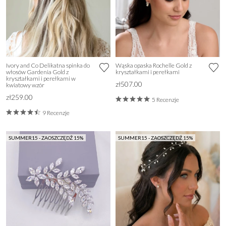
Ivory and Co Delikatna spinka do
Wąska opaska Rochelle Gold z
włosów Gardenia Gold z
kryształkami i perełkami
kryształkami i perełkami w
zł507.00
kwiatowy wzór
zł259.00
5 Recenzje
9 Recenzje
SUMMER15 - ZAOSZCZĘDŹ 15%
SUMMER15 - ZAOSZCZĘDŹ 15%