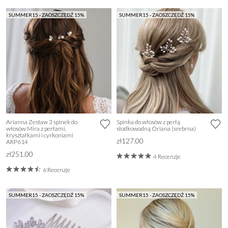
SUMMER15 - ZAOSZCZĘDŹ 15%
SUMMER15 - ZAOSZCZĘDŹ 15%
Arianna Zestaw 3 spinek do
Spinka do włosów z perłą
włosów Mira z perłami,
słodkowodną Oriana (srebrna)
kryształkami i cyrkoniami
zł127.00
ARP614
zł251.00
4 Recenzje
6 Recenzje
SUMMER15 - ZAOSZCZĘDŹ 15%
SUMMER15 - ZAOSZCZĘDŹ 15%