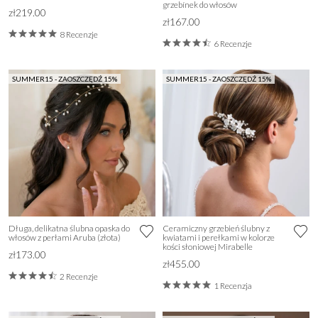
grzebínek do włosów
zł219.00
zł167.00
8 Recenzje
6 Recenzje
SUMMER15 - ZAOSZCZĘDŹ 15%
SUMMER15 - ZAOSZCZĘDŹ 15%
Długa, delikatna ślubna opaska do
Ceramiczny grzebień ślubny z
włosów z perłami Aruba (złota)
kwiatami i perełkami w kolorze
kości słoniowej Mirabelle
zł173.00
zł455.00
2 Recenzje
1 Recenzja