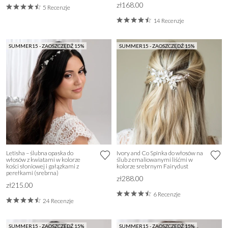
zł168.00
5 Recenzje
14 Recenzje
SUMMER15 - ZAOSZCZĘDŹ 15%
SUMMER15 - ZAOSZCZĘDŹ 15%
Letisha – ślubna opaska do
Ivory and Co Spinka do włosów na
włosów z kwiatami w kolorze
ślub z emaliowanymi liśćmi w
kości słoniowej i gałązkami z
kolorze srebrnym Fairydust
perełkami (srebrna)
zł288.00
zł215.00
6 Recenzje
24 Recenzje
SUMMER15 - ZAOSZCZĘDŹ 15%
SUMMER15 - ZAOSZCZĘDŹ 15%