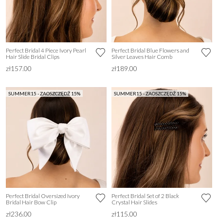
Perfect Bridal 4 Piece Ivory Pearl
Perfect Bridal Blue Flowers and
Hair Slide Bridal Clips
Silver Leaves Hair Comb
zł157.00
zł189.00
SUMMER15 - ZAOSZCZĘDŹ 15%
SUMMER15 - ZAOSZCZĘDŹ 15%
Perfect Bridal Oversized Ivory
Perfect Bridal Set of 2 Black
Bridal Hair Bow Clip
Crystal Hair Slides
zł236.00
zł115.00