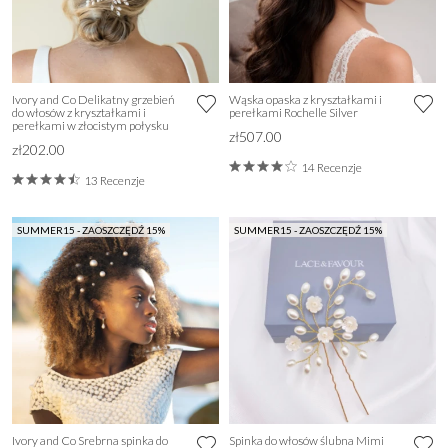
Ivory and Co Delikatny grzebień
Wąska opaska z kryształkami i
do włosów z kryształkami i
perełkami Rochelle Silver
perełkami w złocistym połysku
zł507.00
zł202.00
14 Recenzje
13 Recenzje
SUMMER15 - ZAOSZCZĘDŹ 15%
SUMMER15 - ZAOSZCZĘDŹ 15%
Ivory and Co Srebrna spinka do
Spinka do włosów ślubna Mimi