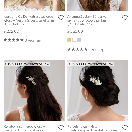
Ivory and Co Delikatna opaska do
Arianna Zestaw 6 ślubnych
włosów Aurora Silver z perełkami
spinek do włosów z perłami
i kryształkami
„Purity” ARP617
zł202.00
zł225.00
3 Recenzje
1 Recenzja
SUMMER15 - ZAOSZCZĘDŹ 15%
SUMMER15 - ZAOSZCZĘDŹ 15%
Kwiatowa spinka do włosów
Porcelanowe kwiaty
Sierra Gold z kryształkami
przebiśniegów i kryształowy mini