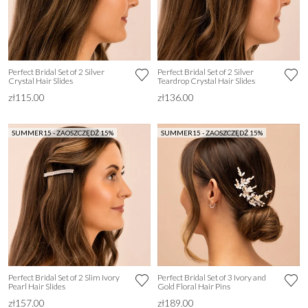
Perfect Bridal Set of 2 Silver
Perfect Bridal Set of 2 Silver
Crystal Hair Slides
Teardrop Crystal Hair Slides
zł115.00
zł136.00
SUMMER15 - ZAOSZCZĘDŹ 15%
SUMMER15 - ZAOSZCZĘDŹ 15%
Perfect Bridal Set of 2 Slim Ivory
Perfect Bridal Set of 3 Ivory and
Pearl Hair Slides
Gold Floral Hair Pins
zł157.00
zł189.00