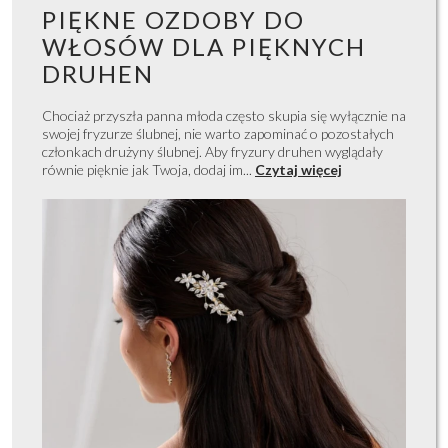
PIĘKNE OZDOBY DO
WŁOSÓW DLA PIĘKNYCH
DRUHEN
Chociaż przyszła panna młoda często skupia się wyłącznie na
swojej fryzurze ślubnej, nie warto zapominać o pozostałych
członkach drużyny ślubnej. Aby fryzury druhen wyglądały
równie pięknie jak Twoja, dodaj im...
Czytaj więcej