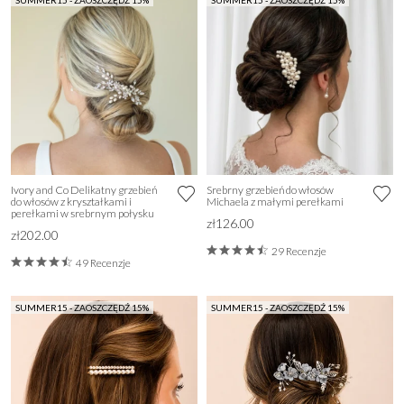
SUMMER15 - ZAOSZCZĘDŹ 15%
SUMMER15 - ZAOSZCZĘDŹ 15%
Ivory and Co Delikatny grzebień
Srebrny grzebień do włosów
do włosów z kryształkami i
Michaela z małymi perełkami
perełkami w srebrnym połysku
zł126.00
zł202.00
29 Recenzje
49 Recenzje
SUMMER15 - ZAOSZCZĘDŹ 15%
SUMMER15 - ZAOSZCZĘDŹ 15%