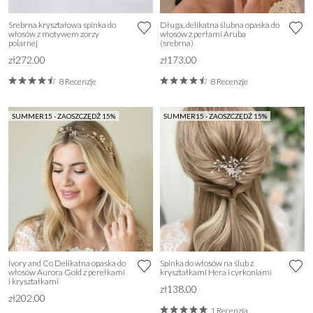
Srebrna kryształowa spinka do
Długa, delikatna ślubna opaska do
włosów z motywem zorzy
włosów z perłami Aruba
polarnej
(srebrna)
zł272.00
zł173.00
8 Recenzje
8 Recenzje
SUMMER15 - ZAOSZCZĘDŹ 15%
SUMMER15 - ZAOSZCZĘDŹ 15%
Ivory and Co Delikatna opaska do
Spinka do włosów na ślub z
włosów Aurora Gold z perełkami
kryształkami Hera i cyrkoniami
i kryształkami
zł138.00
zł202.00
1 Recenzja