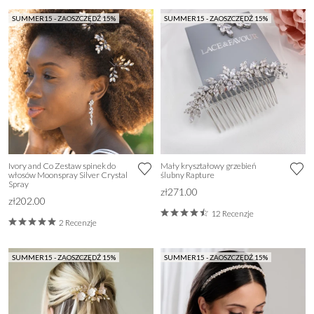
SUMMER15 - ZAOSZCZĘDŹ 15%
SUMMER15 - ZAOSZCZĘDŹ 15%
Ivory and Co Zestaw spinek do
Mały kryształowy grzebień
włosów Moonspray Silver Crystal
ślubny Rapture
Spray
zł271.00
zł202.00
12 Recenzje
2 Recenzje
SUMMER15 - ZAOSZCZĘDŹ 15%
SUMMER15 - ZAOSZCZĘDŹ 15%