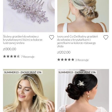
Ślubny grzebień do włosów z
Ivory and Co Delikatny grzebień
kryształowymi liśćmi w kolorze
do włosów z kryształkami i
lustrzanej srebra
perełkami w kolorze różowego
złota
zł300.00
zł202.00
7 Recenzje
3 Recenzje
SUMMER15 - ZAOSZCZĘDŹ 15%
SUMMER15 - ZAOSZCZĘDŹ 15%