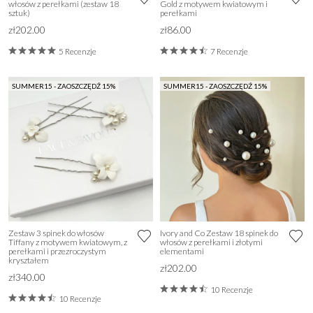
włosów z perełkami (zestaw 18
Gold z motywem kwiatowym i
sztuk)
perełkami
zł202.00
zł86.00
5 Recenzje
7 Recenzje
SUMMER15 - ZAOSZCZĘDŹ 15%
SUMMER15 - ZAOSZCZĘDŹ 15%
Zestaw 3 spinek do włosów
Ivory and Co Zestaw 18 spinek do
Tiffany z motywem kwiatowym, z
włosów z perełkami i złotymi
perełkami i przezroczystym
elementami
kryształem
zł202.00
zł340.00
10 Recenzje
10 Recenzje