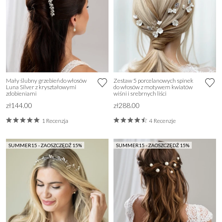
Mały ślubny grzebień do włosów
Zestaw 5 porcelanowych spinek
Luna Silver z kryształowymi
do włosów z motywem kwiatów
zdobieniami
wiśni i srebrnych liści
zł144.00
zł288.00
1 Recenzja
4 Recenzje
SUMMER15 - ZAOSZCZĘDŹ 15%
SUMMER15 - ZAOSZCZĘDŹ 15%