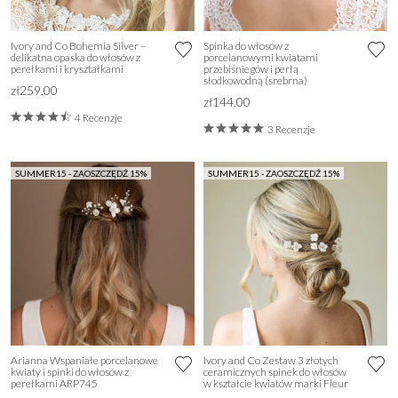
Ivory and Co Bohemia Silver –
Spinka do włosów z
delikatna opaska do włosów z
porcelanowymi kwiatami
perełkami i kryształkami
przebiśniegów i perłą
słodkowodną (srebrna)
zł259.00
zł144.00
4 Recenzje
3 Recenzje
SUMMER15 - ZAOSZCZĘDŹ 15%
SUMMER15 - ZAOSZCZĘDŹ 15%
Arianna Wspaniałe porcelanowe
Ivory and Co Zestaw 3 złotych
kwiaty i spinki do włosów z
ceramicznych spinek do włosów
perełkami ARP745
w kształcie kwiatów marki Fleur