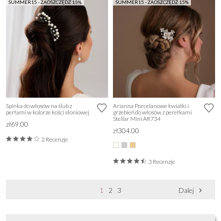
SUMMER15 - ZAOSZCZĘDŹ 15%
SUMMER15 - ZAOSZCZĘDŹ 15%
Spinka do włosów na ślub z
Arianna Porcelanowe kwiatki i
perłami w kolorze kości słoniowej
grzebień do włosów z perełkami
Stellar Mini AR734
zł69.00
zł304.00
2 Recenzje
3 Recenzje
1
2
3
Dalej