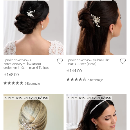
Spinka do włosów z
Spinka do włosów ślubna Ellie
porcelanowymi kwiatami i
Pearl Cluster (złota)
srebrnymi liśćmi marki Tulippa
zł144.00
zł168.00
6 Recenzje
9 Recenzje
SUMMER15 - ZAOSZCZĘDŹ 15%
SUMMER15 - ZAOSZCZĘDŹ 15%