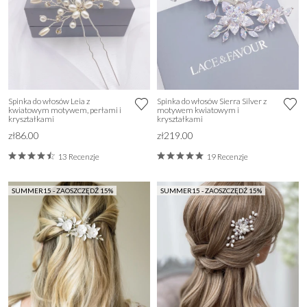
Spinka do włosów Leia z
Spinka do włosów Sierra Silver z
kwiatowym motywem, perłami i
motywem kwiatowym i
kryształkami
kryształkami
zł86.00
zł219.00
13 Recenzje
19 Recenzje
SUMMER15 - ZAOSZCZĘDŹ 15%
SUMMER15 - ZAOSZCZĘDŹ 15%