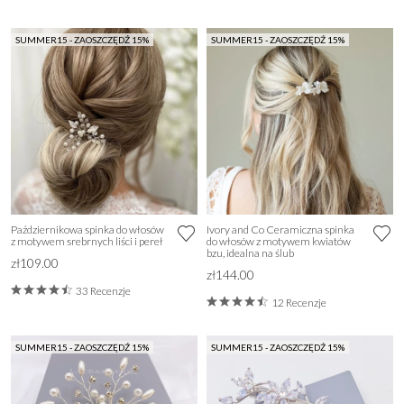
SUMMER15 - ZAOSZCZĘDŹ 15%
SUMMER15 - ZAOSZCZĘDŹ 15%
Październikowa spinka do włosów
Ivory and Co Ceramiczna spinka
z motywem srebrnych liści i pereł
do włosów z motywem kwiatów
bzu, idealna na ślub
zł109.00
zł144.00
33 Recenzje
12 Recenzje
SUMMER15 - ZAOSZCZĘDŹ 15%
SUMMER15 - ZAOSZCZĘDŹ 15%