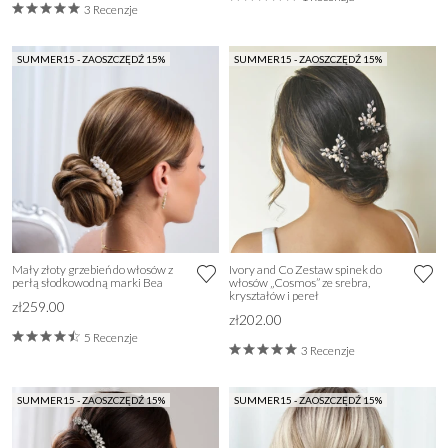
3 Recenzje
SUMMER15 - ZAOSZCZĘDŹ 15%
SUMMER15 - ZAOSZCZĘDŹ 15%
Mały złoty grzebień do włosów z
Ivory and Co Zestaw spinek do
perłą słodkowodną marki Bea
włosów „Cosmos” ze srebra,
kryształów i pereł
zł259.00
zł202.00
5 Recenzje
3 Recenzje
SUMMER15 - ZAOSZCZĘDŹ 15%
SUMMER15 - ZAOSZCZĘDŹ 15%