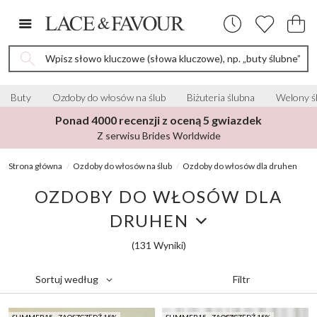
Wpisz słowo kluczowe (słowa kluczowe), np. „buty ślubne”
Buty
Ozdoby do włosów na ślub
Biżuteria ślubna
Welony ś
Ponad 4000 recenzji z oceną 5 gwiazdek
Z serwisu Brides Worldwide
Strona główna
Ozdoby do włosów na ślub
Ozdoby do włosów dla druhen
OZDOBY DO WŁOSÓW DLA
DRUHEN
(131 Wyniki)
Filtr
Sortuj według