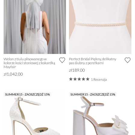
Welon z tiulu plisowanego w
Perfect Bridal Piękny, delikatny
kolorze kości słoniowej z kokardką
pas ślubny z perełkami
Mayfair
zł189.00
zł1,042.00
1 Recenzja
SUMMER15 - ZAOSZCZĘDŹ 15%
SUMMER15 - ZAOSZCZĘDŹ 15%