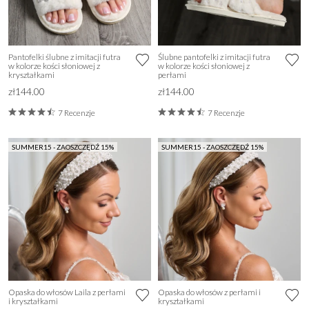
Pantofelki ślubne z imitacji futra
Ślubne pantofelki z imitacji futra
w kolorze kości słoniowej z
w kolorze kości słoniowej z
kryształkami
perłami
zł144.00
zł144.00
7 Recenzje
7 Recenzje
SUMMER15 - ZAOSZCZĘDŹ 15%
SUMMER15 - ZAOSZCZĘDŹ 15%
Opaska do włosów Laila z perłami
Opaska do włosów z perłami i
i kryształkami
kryształkami