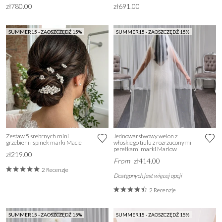
zł780.00
zł691.00
SUMMER15 - ZAOSZCZĘDŹ 15%
SUMMER15 - ZAOSZCZĘDŹ 15%
Zestaw 5 srebrnych mini
Jednowarstwowy welon z
grzebieni i spinek marki Macie
włoskiego tiulu z rozrzuconymi
perełkami marki Marlow
zł219.00
From
zł414.00
2 Recenzje
Dostępnych jest więcej opcji
2 Recenzje
SUMMER15 - ZAOSZCZĘDŹ 15%
SUMMER15 - ZAOSZCZĘDŹ 15%