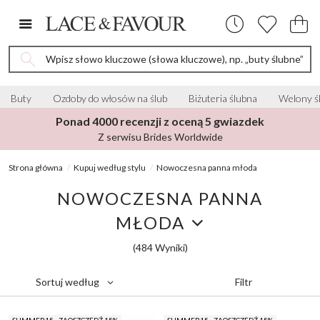
Wpisz słowo kluczowe (słowa kluczowe), np. „buty ślubne”
Buty
Ozdoby do włosów na ślub
Biżuteria ślubna
Welony ś
Ponad 4000 recenzji z oceną 5 gwiazdek
Z serwisu Brides Worldwide
Strona główna
Kupuj według stylu
Nowoczesna panna młoda
NOWOCZESNA PANNA
MŁODA
(484 Wyniki)
Filtr
Sortuj według