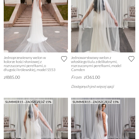
Jednoprzewiewny welon w
Jednowarstwowy welon z
kolorze kości słoniowej z
włoskiego tiulu z delikatnymi,
rozrzuconymi perełkami, o
rozrzuconymi perełkami, model
długości królewskiej, model S553
Camden
zł885.00
From
zł361.00
Dostępnych jest więcej opcji
SUMMER15 - ZAOSZCZĘDŹ 15%
SUMMER15 - ZAOSZCZĘDŹ 15%