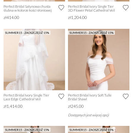
Perfect Bridal Satynowa chusta
Perfect Bridal Ivory Single Tier
ślubna w kolorze kości słoniowej
3D Flower Petal Cathedral Veil
zł414.00
zł1,204.00
SUMMER15 - ZAOSZCZĘDŹ 15%
SUMMER15 - ZAOSZCZĘDŹ 15%
Perfect Bridal Ivory Single Tier
Perfect Bridal Ivory Soft Tulle
Lace Edge Cathedral Veil
Bridal Shawl
zł1,414.00
zł245.00
Dostępnych jest więcej opcji
SUMMER15 - ZAOSZCZĘDŹ 15%
SUMMER15 - ZAOSZCZĘDŹ 15%