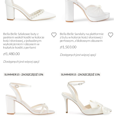
Bella Belle Szlakowe buty z
Bella Belle Sandały na platformie
paskiem wokół kostki w kolorze
z tiulu w kolorze kości słoniowej i
kości słoniowej, z jedwabnym
perłowym, z blokowym obcasem
wykończeniem i obcasem w
zł1,503.00
kształcie kostki z perłami
zł1,480.00
Dostępnych jest więcej opcji
Dostępnych jest więcej opcji
SUMMER15 - ZAOSZCZĘDŹ 15%
SUMMER15 - ZAOSZCZĘDŹ 15%