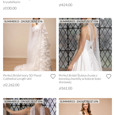
kryształkami
zł424.00
zł330.00
SUMMER15 - ZAOSZCZĘDŹ 15%
SUMMER15 - ZAOSZCZĘDŹ 15%
Perfect Bridal Ivory 3D Floral
Perfect Bridal Ślubna chusta z
Cathedral Length Veil
koronką chantilly w kolorze kości
słoniowej
zł2,262.00
zł361.00
SUMMER15 - ZAOSZCZĘDŹ 15%
SUMMER15 - ZAOSZCZĘDŹ 15%