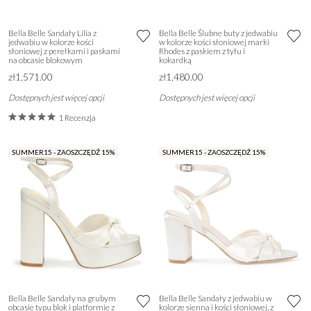
Bella Belle Sandały Lilia z
Bella Belle Ślubne buty z jedwabiu
jedwabiu w kolorze kości
w kolorze kości słoniowej marki
słoniowej z perełkami i paskami
Rhodes z paskiem z tyłu i
na obcasie blokowym
kokardką
zł1,571.00
zł1,480.00
Dostępnych jest więcej opcji
Dostępnych jest więcej opcji
1 Recenzja
SUMMER15 - ZAOSZCZĘDŹ 15%
SUMMER15 - ZAOSZCZĘDŹ 15%
Bella Belle Sandały na grubym
Bella Belle Sandały z jedwabiu w
obcasie typu blok i platformie z
kolorze sienna i kości słoniowej, z