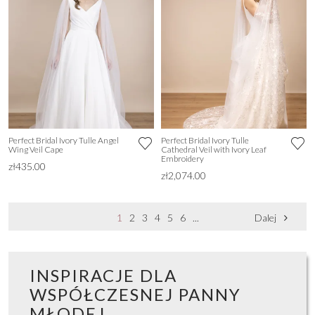
Perfect Bridal Ivory Tulle Angel
Perfect Bridal Ivory Tulle
Wing Veil Cape
Cathedral Veil with Ivory Leaf
Embroidery
zł435.00
zł2,074.00
1
2
3
4
5
6
...
Dalej
INSPIRACJE DLA
WSPÓŁCZESNEJ PANNY
MŁODEJ