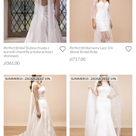
Perfect Bridal Ślubna chusta z
Perfect Bridal Ivory Lace 3/4
koronki chantilly w kolorze kości
Sleeve Bridal Robe
słoniowej
zł717.00
zł361.00
SUMMER15 - ZAOSZCZĘDŹ 15%
SUMMER15 - ZAOSZCZĘDŹ 15%