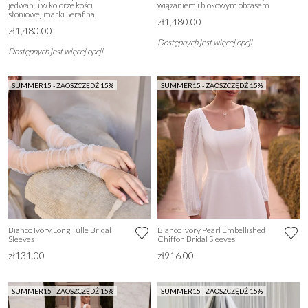
jedwabiu w kolorze kości
wiązaniem i blokowym obcasem
słoniowej marki Serafina
zł1,480.00
zł1,480.00
Dostępnych jest więcej opcji
Dostępnych jest więcej opcji
SUMMER15 - ZAOSZCZĘDŹ 15%
SUMMER15 - ZAOSZCZĘDŹ 15%
Bianco Ivory Long Tulle Bridal
Bianco Ivory Pearl Embellished
Sleeves
Chiffon Bridal Sleeves
zł131.00
zł916.00
SUMMER15 - ZAOSZCZĘDŹ 15%
SUMMER15 - ZAOSZCZĘDŹ 15%