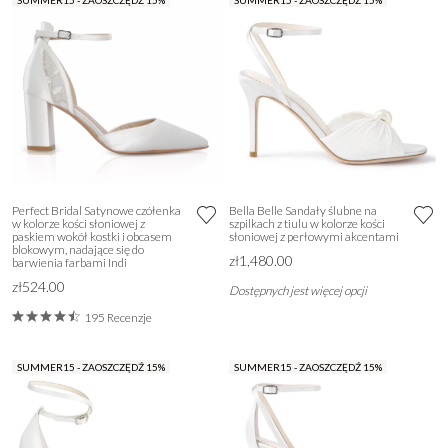
SUMMER15 - ZAOSZCZĘDŹ 15%
SUMMER15 - ZAOSZCZĘDŹ 15%
Perfect Bridal Satynowe czółenka
Bella Belle Sandały ślubne na
w kolorze kości słoniowej z
szpilkach z tiulu w kolorze kości
paskiem wokół kostki i obcasem
słoniowej z perłowymi akcentami
blokowym, nadające się do
zł1,480.00
barwienia farbami Indi
zł524.00
Dostępnych jest więcej opcji
195 Recenzje
SUMMER15 - ZAOSZCZĘDŹ 15%
SUMMER15 - ZAOSZCZĘDŹ 15%