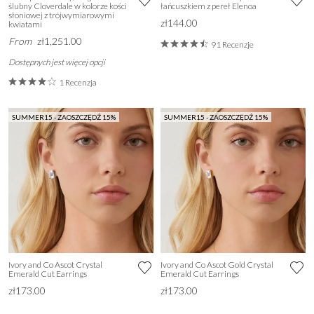
ślubny Cloverdale w kolorze kości
łańcuszkiem z pereł Elenoa
słoniowej z trójwymiarowymi
zł144.00
kwiatami
From
zł1,251.00
91 Recenzje
Dostępnych jest więcej opcji
1 Recenzja
SUMMER15 - ZAOSZCZĘDŹ 15%
SUMMER15 - ZAOSZCZĘDŹ 15%
Ivory and Co Ascot Crystal
Ivory and Co Ascot Gold Crystal
Emerald Cut Earrings
Emerald Cut Earrings
zł173.00
zł173.00