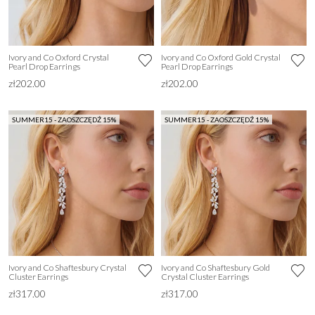
Ivory and Co Oxford Crystal
Ivory and Co Oxford Gold Crystal
Pearl Drop Earrings
Pearl Drop Earrings
zł202.00
zł202.00
SUMMER15 - ZAOSZCZĘDŹ 15%
SUMMER15 - ZAOSZCZĘDŹ 15%
Ivory and Co Shaftesbury Crystal
Ivory and Co Shaftesbury Gold
Cluster Earrings
Crystal Cluster Earrings
zł317.00
zł317.00