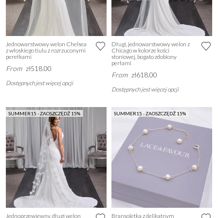
Jednowarstwowy welon Chelsea
Długi, jednowarstwowy welon z
z włoskiego tiulu z rozrzuconymi
Chicago w kolorze kości
perełkami
słoniowej, bogato zdobiony
perłami
From
zł518.00
From
zł618.00
Dostępnych jest więcej opcji
Dostępnych jest więcej opcji
SUMMER15 - ZAOSZCZĘDŹ 15%
SUMMER15 - ZAOSZCZĘDŹ 15%
Jednoprzewiewny, długi welon
Bransoletka z delikatnym