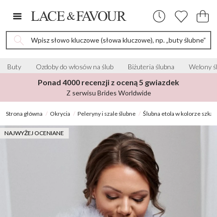
Wpisz słowo kluczowe (słowa kluczowe), np. „buty ślubne”
Buty
Ozdoby do włosów na ślub
Biżuteria ślubna
Welony ś
Ponad 4000 recenzji z oceną 5 gwiazdek
Z serwisu Brides Worldwide
Strona główna
Okrycia
Peleryny i szale ślubne
Ślubna etola w kolorze szkar
NAJWYŻEJ OCENIANE