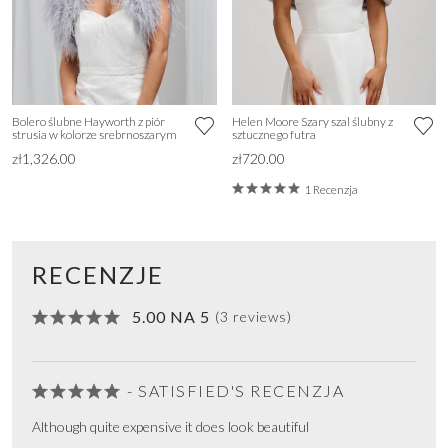
Bolero ślubne Hayworth z piór
Helen Moore Szary szal ślubny z
strusia w kolorze srebrnoszarym
sztucznego futra
zł1,326.00
zł720.00
1 Recenzja
RECENZJE
5.00 NA 5
(3 reviews)
- SATISFIED'S RECENZJA
Although quite expensive it does look beautiful