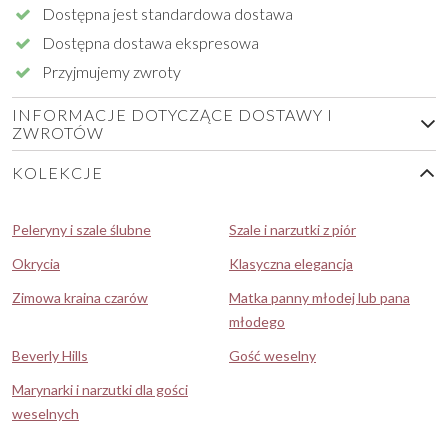
Dostępna jest standardowa dostawa
Dostępna dostawa ekspresowa
Przyjmujemy zwroty
INFORMACJE DOTYCZĄCE DOSTAWY I
ZWROTÓW
KOLEKCJE
Peleryny i szale ślubne
Szale i narzutki z piór
Okrycia
Klasyczna elegancja
Zimowa kraina czarów
Matka panny młodej lub pana
młodego
Beverly Hills
Gość weselny
Marynarki i narzutki dla gości
weselnych