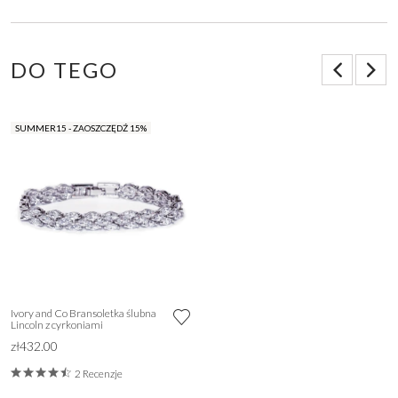
DO TEGO
SUMMER15 - ZAOSZCZĘDŹ 15%
Ivory and Co Bransoletka ślubna
Lincoln z cyrkoniami
zł432.00
2 Recenzje