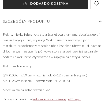
DODAJ DO KOSZYKA
SZCZEGÓŁY PRODUKTU
Piękna, miękka i elegancka stola Scarlet otula ramiona, dodając ciepła i
blasku Twojej ślubnej stylizacji. Wykonana z prawdziwych piór
marabuta, ta srebrnoszara stola ślubna jest absolutnym must-have na
chłodniejsze miesiące. Ta piórkowa stola stanowi również wspaniały
dodatek dla druhen! Wyposażona w zapięcia na haczyki i oczka.
Kolor: srebrnoszary
S/M (100 cm x 19 cm) – rozmiar: ok. 6–12 (rozmiar brytyjski)
M/L (125 cm x 28 cm) – rozmiar: ok. 14–20 (UK)
Modelka ma na sobie rozmiar S/M.
Dostępna również w
kolorze kości słoniowej
i
różowym
.