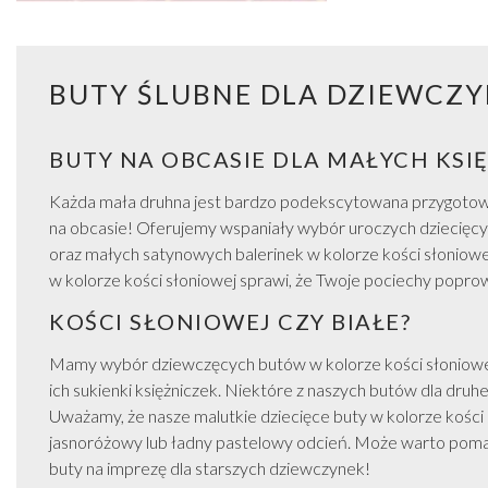
Kolczyki na bal maturalny
Bransoletki na studniówkę
Naszyjniki na bal maturalny
BUTY ŚLUBNE DLA DZIEWCZ
Zestawy biżuterii na bal maturalny
Srebrna biżuteria na bal maturalny
Złota biżuteria na bal maturalny
BUTY NA OBCASIE DLA MAŁYCH KSI
Każda mała druhna jest bardzo podekscytowana przygotowani
na obcasie! Oferujemy wspaniały wybór uroczych dziecięcy
oraz małych satynowych balerinek w kolorze kości słoniowe
w kolorze kości słoniowej sprawi, że Twoje pociechy poprow
KOŚCI SŁONIOWEJ CZY BIAŁE?
Mamy wybór dziewczęcych butów w kolorze kości słoniowej o
ich sukienki księżniczek. Niektóre z naszych butów dla dr
Uważamy, że nasze malutkie dziecięce buty w kolorze kości
jasnoróżowy lub ładny pastelowy odcień. Może warto pomalo
buty na imprezę dla starszych dziewczynek!