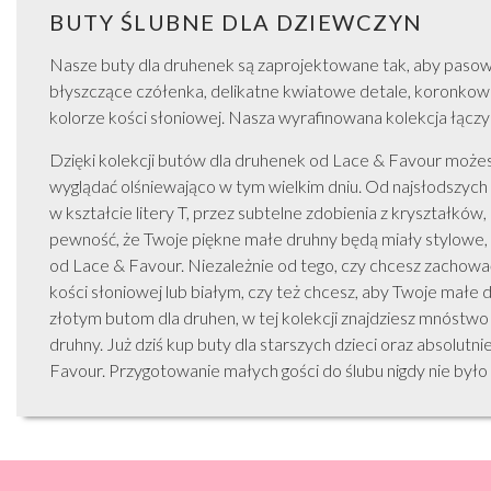
BUTY ŚLUBNE DLA DZIEWCZYN
Nasze buty dla druhenek są zaprojektowane tak, aby paso
błyszczące czółenka, delikatne kwiatowe detale, koronkowe
kolorze kości słoniowej. Nasza wyrafinowana kolekcja łącz
Dzięki kolekcji butów dla druhenek od Lace & Favour może
wyglądać olśniewająco w tym wielkim dniu. Od najsłodszych
w kształcie litery T, przez subtelne zdobienia z kryształków
pewność, że Twoje piękne małe druhny będą miały stylowe, a
od Lace & Favour. Niezależnie od tego, czy chcesz zachować
kości słoniowej lub białym, czy też chcesz, aby Twoje małe 
złotym butom dla druhen, w tej kolekcji znajdziesz mnóstwo 
druhny. Już dziś kup buty dla starszych dzieci oraz absolutn
Favour. Przygotowanie małych gości do ślubu nigdy nie było 