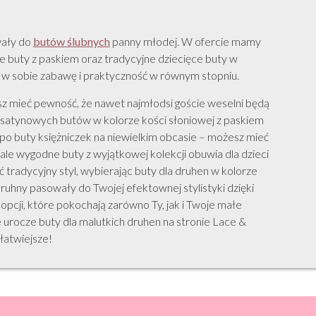
wały do
butów ślubnych
panny młodej. W ofercie mamy
 buty z paskiem oraz tradycyjne dziecięce buty w
y w sobie zabawę i praktyczność w równym stopniu.
sz mieć pewność, że nawet najmłodsi goście weselni będą
 satynowych butów w kolorze kości słoniowej z paskiem
, po buty księżniczek na niewielkim obcasie – możesz mieć
le wygodne buty z wyjątkowej kolekcji obuwia dla dzieci
 tradycyjny styl, wybierając buty dla druhen w kolorze
druhny pasowały do Twojej efektownej stylistyki dzięki
opcji, które pokochają zarówno Ty, jak i Twoje małe
ie urocze buty dla malutkich druhen na stronie Lace &
łatwiejsze!