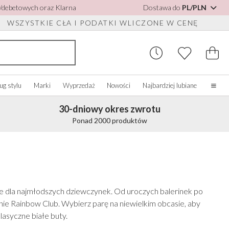
h/debetowych oraz Klarna
Dostawa do
PL/PLN
WSZYSTKIE CŁA I PODATKI WLICZONE W CENĘ
ug stylu
Marki
Wyprzedaż
Nowości
Najbardziej lubiane
30-dniowy okres zwrotu
Strona główna
Ponad 2000 produktów
Nasza historia
Prawdziwe panny młode
 DO BUTÓW
UPUJ WEDŁUG
AKCESORIA RÓŻNE
KUPUJ WEDŁUG MARKI
OLORU
O nas
o
Zobacz wszystko
Zobacz wszystko
Skontaktuj się z nami
bacz wszystko
Szkatułki na biżuterię
Perfect Bridal
ść słoniowa/Biały
dele dla najmłodszych dziewczynek. Od uroczych balerinek po
do butów
Zegarki ślubne
Perfect Occasion
ebieski
nie Rainbow Club. Wybierz parę na niewielkim obcasie, aby
sy
Pudełka na zegarki
Rainbow Club
żoworóżowy
lasyczne białe buty.
Okulary przeciwsłoneczne ślubne
Avalia
anatowy