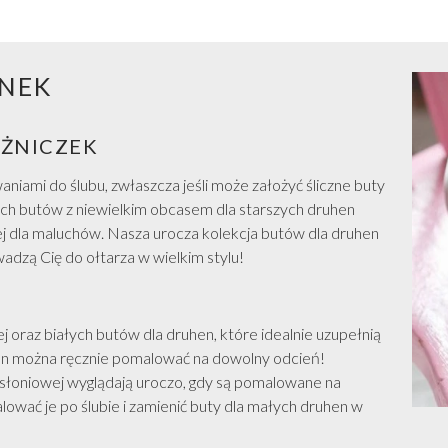
YNEK
ĘŻNICZEK
ZOBACZ WSZYSTKIE Z STUDNIÓWKA
ami do ślubu, zwłaszcza jeśli może założyć śliczne buty
ch butów z niewielkim obcasem dla starszych druhen
j dla maluchów. Nasza urocza kolekcja butów dla druhen
adzą Cię do ołtarza w wielkim stylu!
raz białych butów dla druhen, które idealnie uzupełnią
uhen można ręcznie pomalować na dowolny odcień!
 słoniowej wyglądają uroczo, gdy są pomalowane na
wać je po ślubie i zamienić buty dla małych druhen w