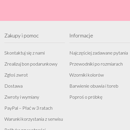
Zakupy i pomoc
Informacje
Skontaktuj się z nami
Najczęściej zadawane pytania
Zrealizuj bon podarunkowy
Przewodniki po rozmiarach
Zgłoś zwrot
Wzorniki kolorów
Dostawa
Barwienie obuwia i toreb
Zwroty i wymiany
Poproś o próbkę
PayPal – Płać w 3 ratach
Warunki korzystania z serwisu
Polityka prywatności