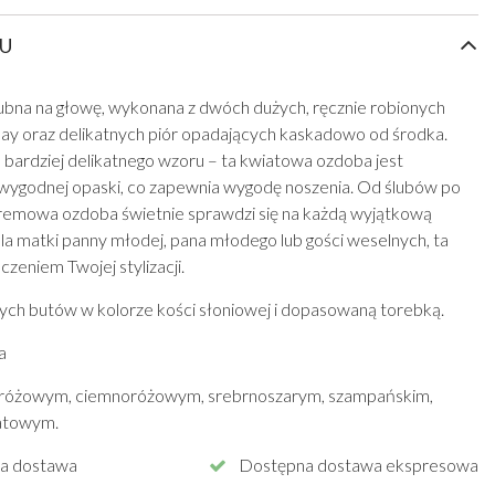
U
bna na głowę, wykonana z dwóch dużych, ręcznie robionych
may oraz delikatnych piór opadających kaskadowo od środka.
 bardziej delikatnego wzoru – ta kwiatowa ozdoba jest
wygodnej opaski, co zapewnia wygodę noszenia. Od ślubów po
 kremowa ozdoba świetnie sprawdzi się na każdą wyjątkową
la matki panny młodej, pana młodego lub gości weselnych, ta
eniem Twojej stylizacji.
ych butów w kolorze kości słoniowej i dopasowaną torebką.
a
 różowym, ciemnoróżowym, srebrnoszarym, szampańskim,
natowym.
wa dostawa
Dostępna dostawa ekspresowa