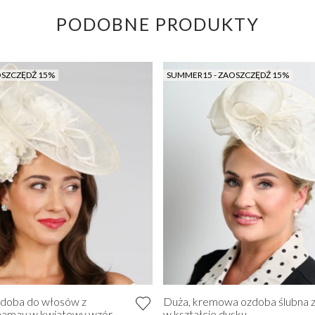
PODOBNE PRODUKTY
OSZCZĘDŹ 15%
SUMMER15 - ZAOSZCZĘDŹ 15%
zdoba do włosów z
Duża, kremowa ozdoba ślubna z
namay w kwiatowy wzór
w kształcie dysku