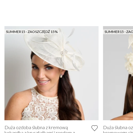
SUMMER15 - ZAOSZCZĘDŹ 15%
SUMMER15 - ZA
Duża ozdoba ślubna z kremową
Duża ślubna o
kokardką z kryształkami i rondem z
kremowego si