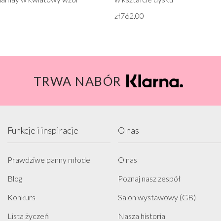
zł762.00
TRWA NABÓR
Funkcje i inspiracje
O nas
Prawdziwe panny młode
O nas
Blog
Poznaj nasz zespół
Konkurs
Salon wystawowy (GB)
Lista życzeń
Nasza historia