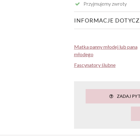
Przyjmujemy zwroty
INFORMACJE DOTYCZ
Matka panny młodej lub pana
młodego
Fascynatory ślubne
ZADAJ PYT