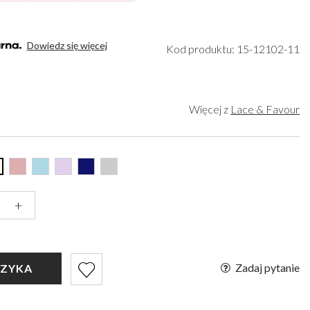
Organizery na kosmetykow
Bella Belle
elony
Kapelusze ślubne
Paradox London
ebrny
Rękawiczki ślubne
Paradox Occasion
Dowiedz się więcej
oty
Kod produktu: 15-12102-11
Fascynatory ślubne
Harriet Wilde
rgundowy
Freya Rose
upe
Rachel Simpson
ary
Capollini
Więcej z
Lace & Favour
ampański
de
żowe złoto
arny
+
Zadaj pytanie
SZYKA