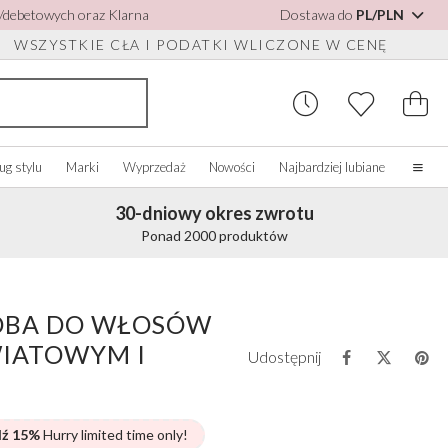
h/debetowych oraz Klarna
Dostawa do
PL/PLN
WSZYSTKIE CŁA I PODATKI WLICZONE W CENĘ
ug stylu
Marki
Wyprzedaż
Nowości
Najbardziej lubiane
30-dniowy okres zwrotu
Strona główna
Ponad 2000 produktów
Nasza historia
Prawdziwe panny młode
 DO BUTÓW
UPUJ WEDŁUG
AKCESORIA RÓŻNE
KUPUJ WEDŁUG MARKI
OLORU
O nas
BA DO WŁOSÓW
o
Zobacz wszystko
Zobacz wszystko
Skontaktuj się z nami
bacz wszystko
IATOWYM I
Szkatułki na biżuterię
Perfect Bridal
Udostępnij
ść słoniowa/Biały
do butów
Zegarki ślubne
Perfect Occasion
ebieski
sy
Pudełka na zegarki
Rainbow Club
żoworóżowy
Okulary przeciwsłoneczne ślubne
Avalia
dź 15%
Hurry limited time only!
anatowy