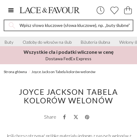
Wpisz słowo kluczowe (słowa kluczowe), np. „buty ślubne”
Buty
Ozdoby do włosów na ślub
Biżuteria ślubna
Welony ś
Wszystkie cła i podatki wliczone w cenę
Dostawa FedEx Express
Strona główna
Joyce Jackson Tabela kolorów welonów
JOYCE JACKSON TABELA
KOLORÓW WELONÓW
Share
Jeśli chcesz otrzymać próbkę materiału jednego z naszych welonów z