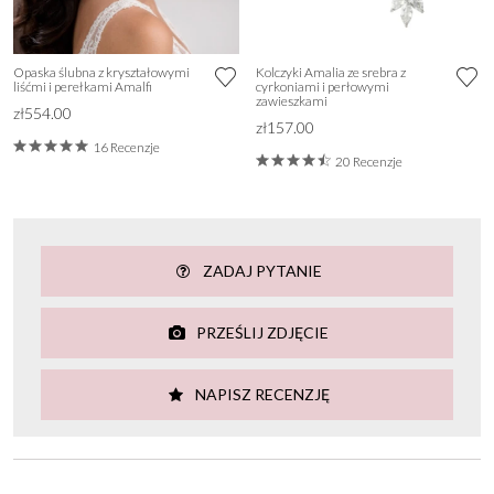
Opaska ślubna z kryształowymi
Kolczyki Amalia ze srebra z
liśćmi i perełkami Amalfi
cyrkoniami i perłowymi
zawieszkami
zł554.00
zł157.00
16 Recenzje
20 Recenzje
ZADAJ PYTANIE
PRZEŚLIJ ZDJĘCIE
NAPISZ RECENZJĘ