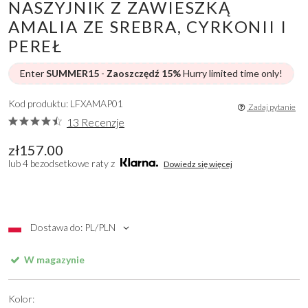
NASZYJNIK Z ZAWIESZKĄ
AMALIA ZE SREBRA, CYRKONII I
PEREŁ
Enter
SUMMER15
-
Zaoszczędź 15%
Hurry limited time only!
Kod produktu: LFXAMAP01
Zadaj pytanie
13 Recenzje
zł157.00
lub 4 bezodsetkowe raty z
Dowiedz się więcej
Dostawa do: PL/PLN
W magazynie
Kolor: