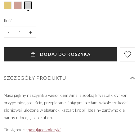
Ilość:
-
+
DODAJ DO KOSZYKA
SZCZEGÓŁY PRODUKTU
Nasz piękny naszyjnik z wisiorkiem Amalia zdobią kryształki cyrkonii
przypominające liście, przeplatane lśniącymi perłami w kolorze kości
słoniowej, ułożone w elegancki kształt kropli. Idealny zarówno dla
panny młodej, jak i druhen.
Dostępne są
pasujące kolczyki
.