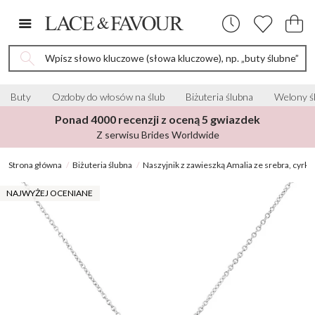
Wpisz słowo kluczowe (słowa kluczowe), np. „buty ślubne”
Buty
Ozdoby do włosów na ślub
Biżuteria ślubna
Welony ś
Ponad 4000 recenzji z oceną 5 gwiazdek
Z serwisu Brides Worldwide
Strona główna
Biżuteria ślubna
Naszyjnik z zawieszką Amalia ze srebra, cyrkon
NAJWYŻEJ OCENIANE