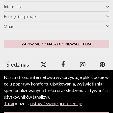
Informacje
Funkcje i inspiracje
O nas
ZAPISZ SIĘ DO NASZEGO NEWSLETTERA
Śledź nas
Nasza strona internetowa wykorzystuje pliki cookie w
celu poprawy komfortu użytkowania, wyświetlania
Akceptujemy płatności za pomocą Apple Pay, Google Pay, PayPal
oraz kart kredytowych i debetowych.
spersonalizowanych treści oraz śledzenia aktywności
użytkowników (analizy).
Tutaj
możesz
ustawić swoje preferencje
.
PRZEŚLIJ OPINIĘ