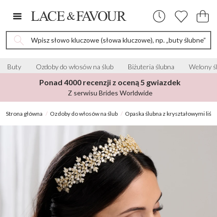
Wpisz słowo kluczowe (słowa kluczowe), np. „buty ślubne”
Buty
Ozdoby do włosów na ślub
Biżuteria ślubna
Welony ś
Ponad 4000 recenzji z oceną 5 gwiazdek
Z serwisu Brides Worldwide
Strona główna
Ozdoby do włosów na ślub
Opaska ślubna z kryształowymi liśćm