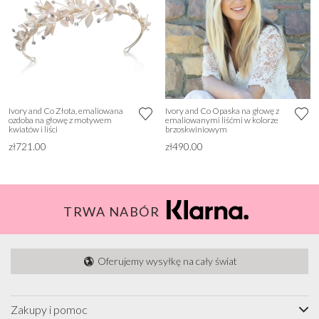
Ivory and Co Złota, emaliowana
Ivory and Co Opaska na głowę z
ozdoba na głowę z motywem
emaliowanymi liśćmi w kolorze
kwiatów i liści
brzoskwiniowym
zł721.00
zł490.00
TRWA NABÓR
Oferujemy wysyłkę na cały świat
Zakupy i pomoc