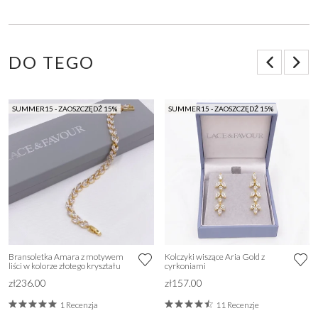
DO TEGO
SUMMER15 - ZAOSZCZĘDŹ 15%
SUMMER15 - ZAOSZCZĘDŹ 15%
Bransoletka Amara z motywem
Kolczyki wiszące Aria Gold z
liści w kolorze złotego kryształu
cyrkoniami
zł236.00
zł157.00
1 Recenzja
11 Recenzje