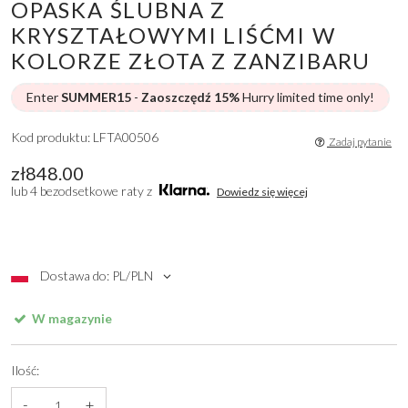
OPASKA ŚLUBNA Z
KRYSZTAŁOWYMI LIŚĆMI W
KOLORZE ZŁOTA Z ZANZIBARU
Enter
SUMMER15
-
Zaoszczędź 15%
Hurry limited time only!
Kod produktu: LFTA00506
Zadaj pytanie
zł848.00
lub 4 bezodsetkowe raty z
Dowiedz się więcej
Dostawa do: PL/PLN
W magazynie
Ilość:
-
+