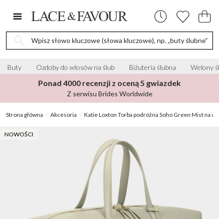
Wpisz słowo kluczowe (słowa kluczowe), np. „buty ślubne”
Buty
Ozdoby do włosów na ślub
Biżuteria ślubna
Welony ś
Ponad 4000 recenzji z oceną 5 gwiazdek
Z serwisu Brides Worldwide
Strona główna
Akcesoria
Katie Loxton Torba podróżna Soho Green Mist na 
NOWOŚCI