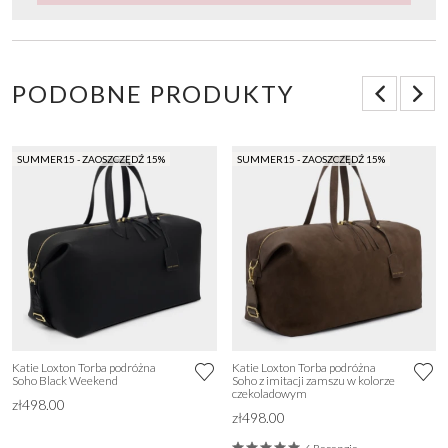
PODOBNE PRODUKTY
SUMMER15 - ZAOSZCZĘDŹ 15%
SUMMER15 - ZAOSZCZĘDŹ 15%
Katie Loxton Torba podróżna
Katie Loxton Torba podróżna
Soho Black Weekend
Soho z imitacji zamszu w kolorze
czekoladowym
zł498.00
zł498.00