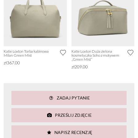
Katie Loxton Torba kabinowa
Katie Loxton Duża zielona
Milan Green Mist
kosmetyczka Soho z motywem
„Green Mist”
zł367.00
zł209.00
ZADAJ PYTANIE
PRZEŚLIJ ZDJĘCIE
NAPISZ RECENZJĘ