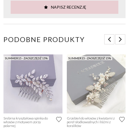
NAPISZ RECENZJĘ
PODOBNE PRODUKTY
SUMMER15 - ZAOSZCZĘDŹ 15%
SUMMER15 - ZAOSZCZĘDŹ 15%
Srebrna kryształowa spinka do
Grzebień do włosów z kwiatami z
włosów z motywem zorzy
pereł słodkowodnych i liśćmi z
polarnej
koralików