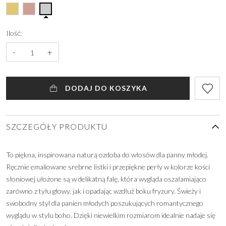
Ilość:
-
+
DODAJ DO KOSZYKA
SZCZEGÓŁY PRODUKTU
To piękna, inspirowana naturą ozdoba do włosów dla panny młodej.
Ręcznie emaliowane srebrne listki i przepiękne perły w kolorze kości
słoniowej ułożone są w delikatną falę, która wygląda oszałamiająco
zarówno z tyłu głowy, jak i opadając wzdłuż boku fryzury. Świeży i
swobodny styl dla panien młodych poszukujących romantycznego
wyglądu w stylu boho. Dzięki niewielkim rozmiarom idealnie nadaje się