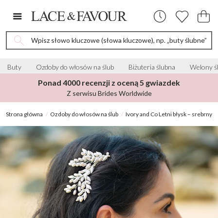
Wpisz słowo kluczowe (słowa kluczowe), np. „buty ślubne”
Buty
Ozdoby do włosów na ślub
Biżuteria ślubna
Welony ś
Ponad 4000 recenzji z oceną 5 gwiazdek
Z serwisu Brides Worldwide
Strona główna
Ozdoby do włosów na ślub
Ivory and Co Letni błysk – srebrny 