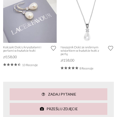
Kolczyki Dolci z kryształami i
Naszyjnik Dolci ze srebrnym
perłami w kształcie łezki
wisiorkiem w kształcie łezki z
perłą
zł158.00
zł158.00
13 Recenzje
8 Recenzje
ZADAJ PYTANIE
PRZEŚLIJ ZDJĘCIE