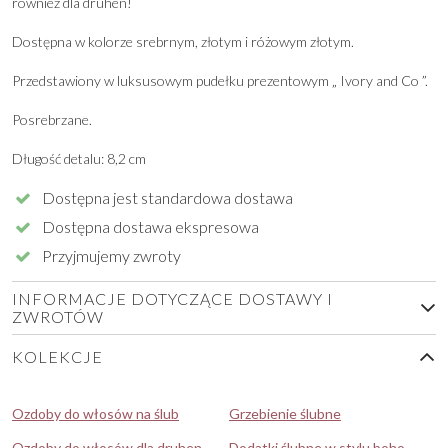
również dla druhen!
Dostępna w kolorze srebrnym, złotym i różowym złotym.
Przedstawiony w luksusowym pudełku prezentowym „ Ivory and Co ”.
Posrebrzane.
Długość detalu: 8,2 cm
Dostępna jest standardowa dostawa
Dostępna dostawa ekspresowa
Przyjmujemy zwroty
INFORMACJE DOTYCZĄCE DOSTAWY I
ZWROTÓW
KOLEKCJE
Ozdoby do włosów na ślub
Grzebienie ślubne
Ozdoby do włosów dla druhen
Dodatki ślubne w stylu boho