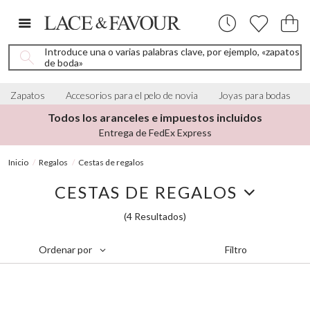
Introduce una o varias palabras clave, por ejemplo, «zapatos
de boda»
Zapatos
Accesorios para el pelo de novia
Joyas para bodas
 incluidos
Más de 4.000 reseñas de 5 estrell
De Brides Worldwide
Inicio
Regalos
Cestas de regalos
CESTAS DE REGALOS
(4 Resultados)
Filtro
Ordenar por