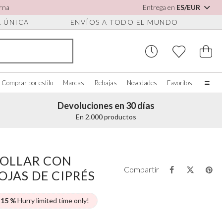
arna
Entrega en
ES/EUR
A ÚNICA
ENVÍOS A TODO EL MUNDO
Comprar por estilo
Marcas
Rebajas
Novedades
Favoritos
Devoluciones en 30 días
Inicio
En 2.000 productos
Nuestra historia
Novias de verdad
 PARA ZAPATOS
OMPRAR POR COLOR
ACCESORIOS VARIOS
COMPRAR POR MARCA
Quiénes somos
COLLAR CON
r todo
Ver todo
Ver todo
Contáctanos
Compartir
JAS DE CIPRÉS
os
rfil/Blanco
Cajas para joyas
Perfect Bridal
es para zapatos
ul
Relojes de novia
Perfect Occasion
sa palo
Cajas para relojes
Rainbow Club
 15 %
Hurry limited time only!
ul marino
Gafas de sol para bodas
Avalia