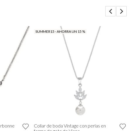
SUMMER15 - AHORRA UN 15 %
orbonne
Collar de boda Vintage con perlas en
forma de gota de Viena