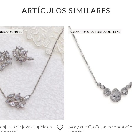
ARTÍCULOS SIMILARES
RRA UN 15 %
SUMMER15 - AHORRA UN 15 %
onjunto de joyas nupciales
Ivory and Co Collar de boda «S
e ciprés»
Crystal»