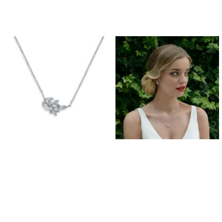
Pendientes para graduación
Pulseras para graduación
Collares para graduación
Conjuntos de joyas para graduación
Joyas de plata para graduación
Joyas de oro para graduación