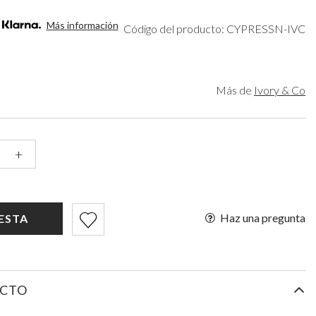
rde
Organizadores de maquillaje
Bella Belle
ateado
Sombreros de novia
Paradox London
Más información
Código del producto: CYPRESSN-IVC
rado
Guantes de novia
Paradox Occasion
rgoña
Fascinadores de boda
Harriet Wilde
upe
Freya Rose
is
Rachel Simpson
Más de
Ivory & Co
hampán
Capollini
de
o rosa
+
gro
Haz una pregunta
ESTA
UCTO