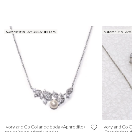
SUMMER15 - AHORRA UN 15 %
SUMMER15 - AHO
Ivory and Co Collar de boda «Aphrodite»
Ivory and Co C
con hojas de cristal y perlas
«Enredadera d