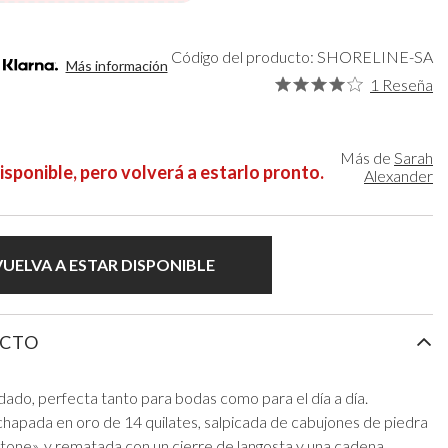
rde
Organizadores de maquillaje
Bella Belle
ateado
Sombreros de novia
Paradox London
rado
Guantes de novia
Paradox Occasion
Código del producto: SHORELINE-SA
Más información
rgoña
Fascinadores de boda
Harriet Wilde
1 Reseña
upe
Freya Rose
is
Rachel Simpson
hampán
Capollini
Más de
Sarah
isponible, pero volverá a estarlo pronto.
Alexander
de
o rosa
gro
UELVA A ESTAR DISPONIBLE
UCTO
ado, perfecta tanto para bodas como para el día a día.
hapada en oro de 14 quilates, salpicada de cabujones de piedra
ne», y rematada con un cierre de langosta y una cadena