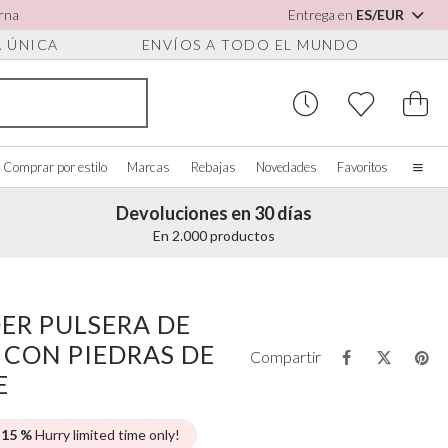
arna
Entrega en
ES/EUR
A ÚNICA
ENVÍOS A TODO EL MUNDO
Comprar por estilo
Marcas
Rebajas
Novedades
Favoritos
Devoluciones en 30 días
Inicio
En 2.000 productos
Nuestra historia
Novias de verdad
 PARA ZAPATOS
OMPRAR POR COLOR
ACCESORIOS VARIOS
COMPRAR POR MARCA
Quiénes somos
ER PULSERA DE
r todo
Ver todo
Ver todo
Contáctanos
 CON PIEDRAS DE
os
rfil/Blanco
Cajas para joyas
Perfect Bridal
Compartir
es para zapatos
ul
Relojes de novia
Perfect Occasion
E
sa palo
Cajas para relojes
Rainbow Club
ul marino
Gafas de sol para bodas
Avalia
 15 %
Hurry limited time only!