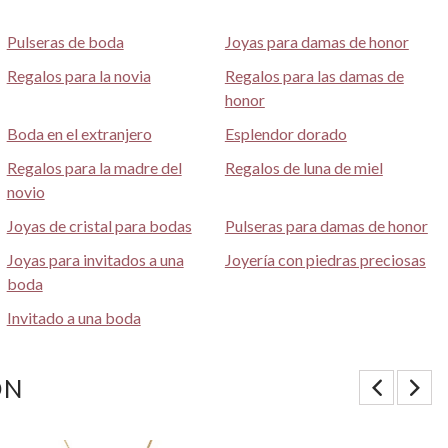
Pulseras de boda
Joyas para damas de honor
Regalos para la novia
Regalos para las damas de
honor
Boda en el extranjero
Esplendor dorado
Regalos para la madre del
Regalos de luna de miel
novio
Joyas de cristal para bodas
Pulseras para damas de honor
Joyas para invitados a una
Joyería con piedras preciosas
boda
Invitado a una boda
ON