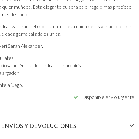
alquier muñeca. Esta elegante pulsera es el regalo más precioso
amas de honor.
iedras variarán debido a la naturaleza única de las variaciones de
ue cada gema tallada es única.
yerí Sarah Alexander.
uilates
iosa auténtica de piedra lunar arcoíris
alargador
te a juego.
Disponible envío urgente
ENVÍOS Y DEVOLUCIONES