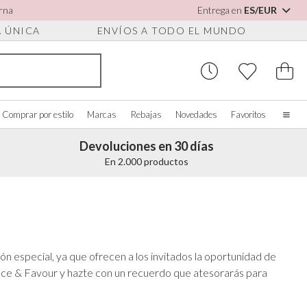
arna
Entrega en
ES/EUR
A ÚNICA
ENVÍOS A TODO EL MUNDO
Comprar por estilo
Marcas
Rebajas
Novedades
Favoritos
Devoluciones en 30 días
Inicio
En 2.000 productos
Nuestra historia
Novias de verdad
 PARA ZAPATOS
OMPRAR POR COLOR
ACCESORIOS VARIOS
COMPRAR POR MARCA
Quiénes somos
r todo
Ver todo
Ver todo
Contáctanos
os
rfil/Blanco
Cajas para joyas
Perfect Bridal
ón especial, ya que ofrecen a los invitados la oportunidad de
es para zapatos
ul
Relojes de novia
Perfect Occasion
Lace & Favour y hazte con un recuerdo que atesorarás para
sa palo
Cajas para relojes
Rainbow Club
ul marino
Gafas de sol para bodas
Avalia