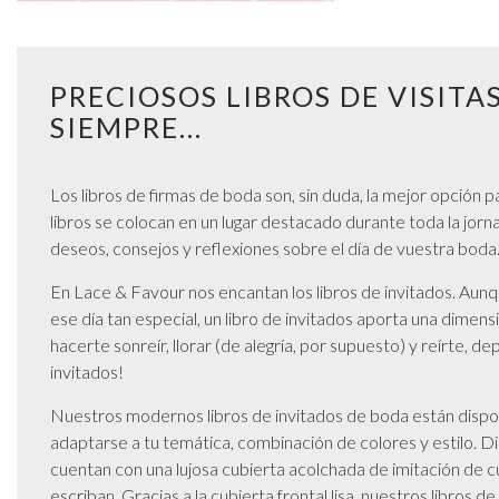
Pendientes para graduación
Pulseras para graduación
Collares para graduación
PRECIOSOS LIBROS DE VISITA
Conjuntos de joyas para graduación
SIEMPRE...
Joyas de plata para graduación
Joyas de oro para graduación
Los libros de firmas de boda son, sin duda, la mejor opción 
libros se colocan en un lugar destacado durante toda la jorn
deseos, consejos y reflexiones sobre el día de vuestra boda
En Lace & Favour nos encantan los libros de invitados. Aunq
ese día tan especial, un libro de invitados aporta una dimen
hacerte sonreír, llorar (de alegría, por supuesto) y reírte, 
invitados!
Nuestros modernos libros de invitados de boda están dispon
adaptarse a tu temática, combinación de colores y estilo. Di
cuentan con una lujosa cubierta acolchada de imitación de c
escriban. Gracias a la cubierta frontal lisa, nuestros libros