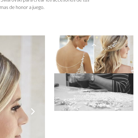
rde
Organizadores de maquillaje
Bella Belle
amas de honor a juego.
ateado
Sombreros de novia
Paradox London
rado
Guantes de novia
Paradox Occasion
rgoña
Fascinadores de boda
Harriet Wilde
upe
Freya Rose
is
Rachel Simpson
hampán
Capollini
de
o rosa
gro