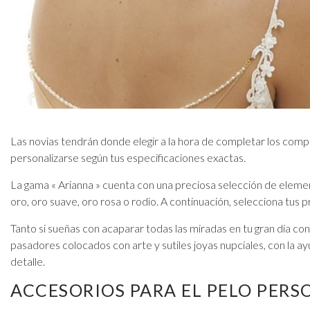
Pendientes para graduación
Pulseras para graduación
Collares para graduación
Conjuntos de joyas para graduación
Joyas de plata para graduación
Joyas de oro para graduación
Las novias tendrán donde elegir a la hora de completar los comp
personalizarse según tus especificaciones exactas.
La gama « Arianna » cuenta con una preciosa selección de eleme
oro, oro suave, oro rosa o rodio. A continuación, selecciona tus p
Tanto si sueñas con acaparar todas las miradas en tu gran día c
pasadores colocados con arte y sutiles joyas nupciales, con la a
detalle.
ACCESORIOS PARA EL PELO PER