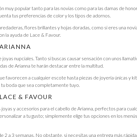
ón muy popular tanto para las novias como para las damas de honor q
enta tus preferencias de color y los tipos de adornos.
edaderas, flores brillantes y hojas doradas, como si eres una novia
con la ayuda de Lace & Favour.
 ARIANNA
e joyas nupciales. Tanto si buscas causar sensación con unos llamat
zadas de Arianna te harán destacar entre la multitud.
 favorecen a cualquier escote hasta piezas de joyería únicas y ki
de tu boda que sea completamente tuyo.
 LACE & FAVOUR
 joyas y accesorios para el cabello de Arianna, perfectos para cual
rsonalizar a tu gusto; simplemente elige tus opciones en los menús d
de 2 a 3 semanas. No obstante, si necesitas una entrega más rápida