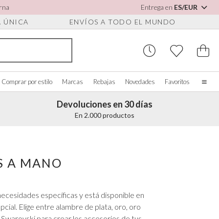
arna
Entrega en
ES/EUR
A ÚNICA
ENVÍOS A TODO EL MUNDO
Comprar por estilo
Marcas
Rebajas
Novedades
Favoritos
Devoluciones en 30 días
Inicio
En 2.000 productos
Nuestra historia
Novias de verdad
 PARA ZAPATOS
OMPRAR POR COLOR
ACCESORIOS VARIOS
COMPRAR POR MARCA
Quiénes somos
S A MANO
r todo
Ver todo
Ver todo
Contáctanos
os
rfil/Blanco
Cajas para joyas
Perfect Bridal
es para zapatos
ul
Relojes de novia
Perfect Occasion
necesidades específicas y está disponible en
sa palo
Cajas para relojes
Rainbow Club
ial. Elige entre alambre de plata, oro, oro
ul marino
Gafas de sol para bodas
Avalia
s Swarovski para crear los accesorios de tus