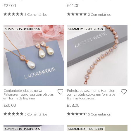
£27.00
£41.00
3 Comentários
2 Comentários
SUMMER15 - POUPE 15%
SUMMER15 - POUPE 15%
Conjunto de joias de noiva
Pulseira de casamento Hampton
Paloma em ouro rosa com pérolas
com zircónia cúbica em forma de
em forma de lágrima
lágrima (ouro rosa)
£60.00
£38.00
5 Comentários
5 Comentários
SUMMER15 - POUPE 15%
SUMMER15 - POUPE 15%