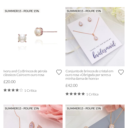
SUMMER15 - POUPE 15%
SUMMER15 - POUPE 15%
Ivory and Co Brincos de pérola
Conjunto de brincos de cristal em
clássicos Cairo em ouro rosa
ouro rosa «Obrigada por seres a
minha dama de honra»
£20.00
£42.00
1 Crítica
1 Crítica
SUMMER15 - POUPE 15%
SUMMER15 - POUPE 15%