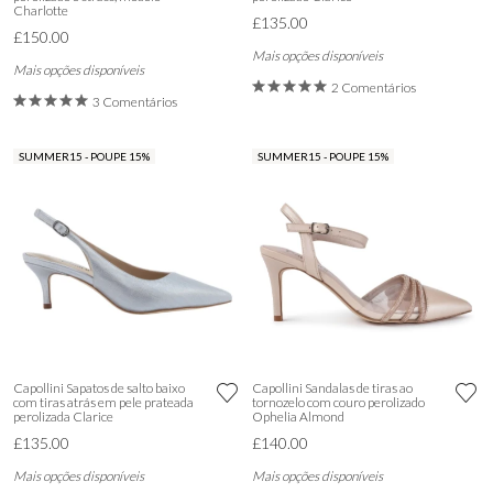
Charlotte
£135.00
£150.00
Mais opções disponíveis
Mais opções disponíveis
2 Comentários
3 Comentários
SUMMER15 - POUPE 15%
SUMMER15 - POUPE 15%
Capollini Sapatos de salto baixo
Capollini Sandalas de tiras ao
com tiras atrás em pele prateada
tornozelo com couro perolizado
perolizada Clarice
Ophelia Almond
£135.00
£140.00
Mais opções disponíveis
Mais opções disponíveis