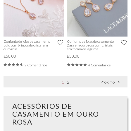
Conjunto de joias de casamento
Conjunto de joias de casamento
Lulu com brincos de cristal em
Zara em ouro rosa com cristais
ouro rosa
em forma de lágrima
£50.00
£50.00
2 Comentários
4 Comentários
1
2
Próximo
ACESSÓRIOS DE
CASAMENTO EM OURO
ROSA