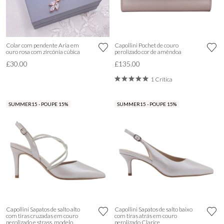
Colar com pendente Aria em
Capollini Pochet de couro
ouro rosa com zircónia cúbica
perolizado cor de amêndoa
£30.00
£135.00
1 Crítica
SUMMER15 - POUPE 15%
SUMMER15 - POUPE 15%
Capollini Sapatos de salto alto
Capollini Sapatos de salto baixo
com tiras cruzadas em couro
com tiras atrás em couro
perolizado e strass, modelo
perolizado Clarice