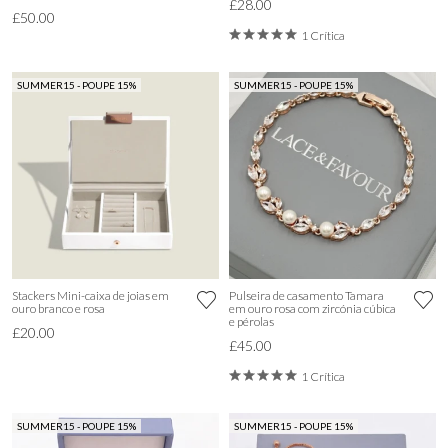
£28.00
£50.00
1 Crítica
SUMMER15 - POUPE 15%
SUMMER15 - POUPE 15%
Stackers Mini-caixa de joias em
Pulseira de casamento Tamara
ouro branco e rosa
em ouro rosa com zircónia cúbica
e pérolas
£20.00
£45.00
1 Crítica
SUMMER15 - POUPE 15%
SUMMER15 - POUPE 15%