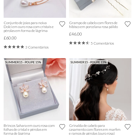
Conjunto de joias para noiva
Grampo de cabelo com flores de
Dolci em ouro rosa com cristais e
hibisco em porcelana rosa pálido
pérolas em forma de lágrima
£46.00
£60.00
5 Comentários
3 Comentários
SUMMER15 - POUPE 15%
SUMMER15 - POUPE 15%
Brincos Sahara em ouro rosa com
Grinalda de cabelo para
folhas de cristal e pérolas em
casamento com flores em marfim
forma de lágrima
e ramos de pérolas (ouro rosa)