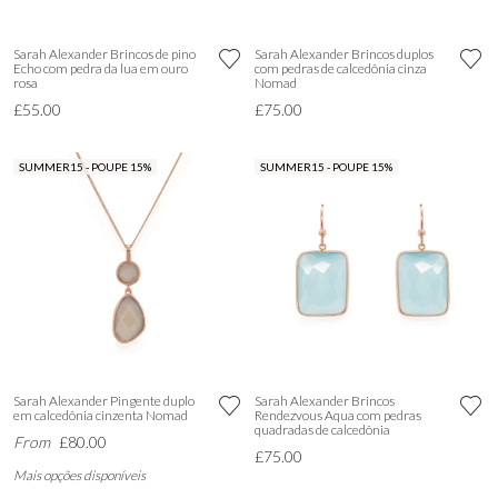
Sarah Alexander Brincos de pino
Sarah Alexander Brincos duplos
Echo com pedra da lua em ouro
com pedras de calcedônia cinza
rosa
Nomad
£55.00
£75.00
SUMMER15 - POUPE 15%
SUMMER15 - POUPE 15%
Sarah Alexander Pingente duplo
Sarah Alexander Brincos
em calcedônia cinzenta Nomad
Rendezvous Aqua com pedras
quadradas de calcedônia
From
£80.00
£75.00
Mais opções disponíveis