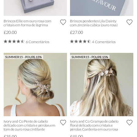
Brincos Ellie em ouro rosa com
Brincos pendentes Lila Dainty
cristais em forma de lágrima
com zircónia cúbica (ouro rosa)
£20.00
£27.00
6 Comentários
4 Comentários
SUMMER15 - POUPE 15%
SUMMER15 - POUPE 15%
Ivory and Co Pente de cabelo
Ivory and Co Grampo de cabelo
delicado com cristais e pérolas em
floral delicado com cristais e
tom de ouro rosa cintilante
pérolas Gardenia em ouro rosa
£35.00
£45.00