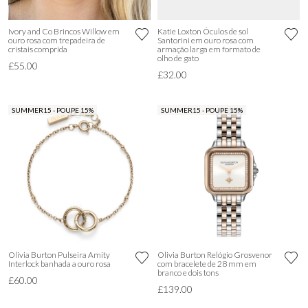
Ivory and Co Brincos Willow em
Katie Loxton Óculos de sol
ouro rosa com trepadeira de
Santorini em ouro rosa com
cristais comprida
armação larga em formato de
olho de gato
£55.00
£32.00
SUMMER15 - POUPE 15%
SUMMER15 - POUPE 15%
Olivia Burton Pulseira Amity
Olivia Burton Relógio Grosvenor
Interlock banhada a ouro rosa
com bracelete de 28 mm em
branco e dois tons
£60.00
£139.00