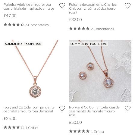
Pulseira Adelaide em ouro rosa
Pulseira de casamento Charlee
com cristais de inspiração vintage
Chic com zircónia cúbica (ouro
rosa)
£47.00
£32.00
6 Comentários
2 Comentários
SUMMER15 - POUPE 15%
SUMMER15 - POUPE 15%
Ivory and Co Colar com pendente
Ivory and Co Conjunto de joias de
de cristal em ouro rosa Balmoral
casamento Balmoral em ouro
rosa
£25.00
£50.00
1 Crítica
1 Crítica