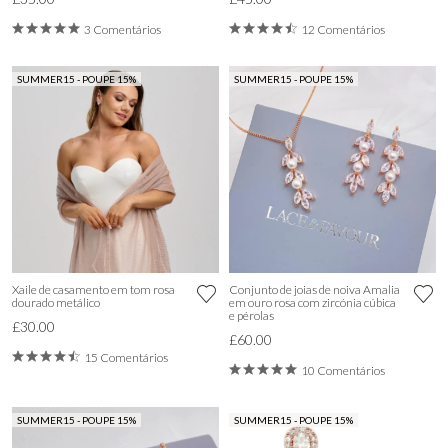
3 Comentários
12 Comentários
SUMMER15 - POUPE 15%
SUMMER15 - POUPE 15%
Xaile de casamento em tom rosa
Conjunto de joias de noiva Amalia
dourado metálico
em ouro rosa com zircónia cúbica
e pérolas
£30.00
£60.00
15 Comentários
10 Comentários
SUMMER15 - POUPE 15%
SUMMER15 - POUPE 15%