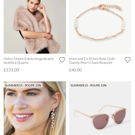
Helen Moore Estola longa de pele
Ivory and Co St Ives Rose Gold
sintética Quartz
Dainty Pearl Chain Bracelet
£131.00
£40.00
SUMMER15 - POUPE 15%
SUMMER15 - POUPE 15%