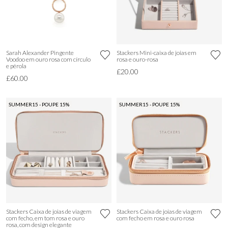
Sarah Alexander Pingente
Stackers Mini-caixa de joias em
Voodoo em ouro rosa com círculo
rosa e ouro-rosa
e pérola
£20.00
£60.00
SUMMER15 - POUPE 15%
SUMMER15 - POUPE 15%
Stackers Caixa de joias de viagem
Stackers Caixa de joias de viagem
com fecho, em tom rosa e ouro
com fecho em rosa e ouro rosa
rosa, com design elegante