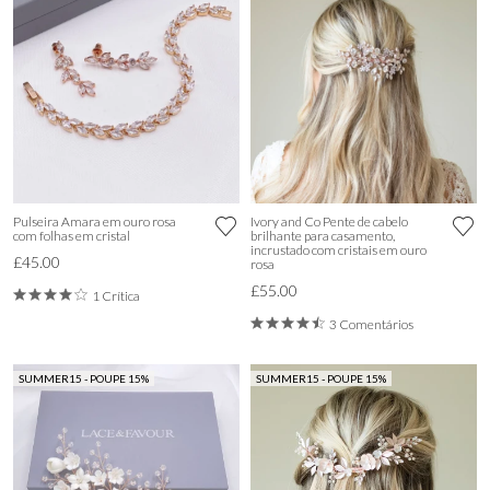
Pulseira Amara em ouro rosa
Ivory and Co Pente de cabelo
com folhas em cristal
brilhante para casamento,
incrustado com cristais em ouro
£45.00
rosa
£55.00
1 Crítica
3 Comentários
SUMMER15 - POUPE 15%
SUMMER15 - POUPE 15%