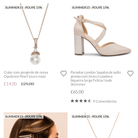
SUMMER15 - POUPE 15%
SUMMER15 - POUPE 15%
Colar com pingente de noiva
Paradox London Sapatos de salto
Opulence Pearl (ouro rosa)
grosso com tiras cruzadas e
biqueira larga Felicia Nude
£14.00
£25.00
Shimmer
£65.00
9 Comentários
SUMMER15 - POUPE 15%
SUMMER15 - POUPE 15%