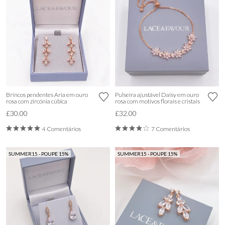
Brincos pendentes Aria em ouro
Pulseira ajustável Daisy em ouro
rosa com zircónia cúbica
rosa com motivos florais e cristais
£30.00
£32.00
4 Comentários
7 Comentários
SUMMER15 - POUPE 15%
SUMMER15 - POUPE 15%