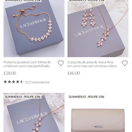
SUMMER15 - POUPE 15%
SUMMER15 - POUPE 15%
Pulseira ajustável com folhas de
Conjunto de joias de noiva Aria
cristal em ouro rosa pontilhado
em ouro rosa com zircónia cúbica
£28.00
£60.00
13 Comentários
SUMMER15 - POUPE 15%
SUMMER15 - POUPE 15%