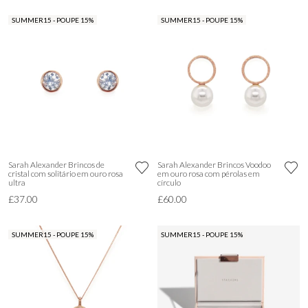
SUMMER15 - POUPE 15%
SUMMER15 - POUPE 15%
Sarah Alexander Brincos de
Sarah Alexander Brincos Voodoo
cristal com solitário em ouro rosa
em ouro rosa com pérolas em
ultra
círculo
£37.00
£60.00
SUMMER15 - POUPE 15%
SUMMER15 - POUPE 15%