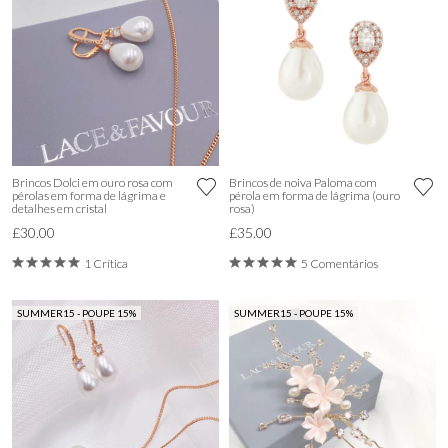
Brincos Dolci em ouro rosa com
Brincos de noiva Paloma com
pérolas em forma de lágrima e
pérola em forma de lágrima (ouro
detalhes em cristal
rosa)
£30.00
£35.00
1 Crítica
5 Comentários
SUMMER15 - POUPE 15%
SUMMER15 - POUPE 15%