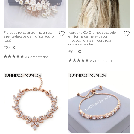
Flores de porcelana em pau-rosa
Ivory and Co Grampo de cabelo
e pente de cabelo em cristal (ouro
em forma de meia-lua com
rosa)
motivos florais em ouro rosa,
cristais e pérolas
£83.00
£65.00
3 Comentários
6 Comentários
SUMMER15 - POUPE 15%
SUMMER15 - POUPE 15%