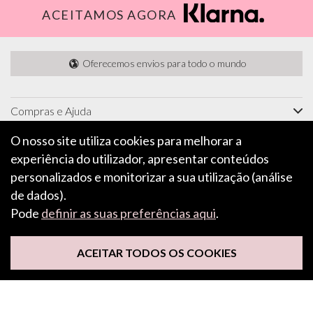
ACEITAMOS AGORA
Oferecemos envios para todo o mundo
Compras e Ajuda
Informações
O nosso site utiliza cookies para melhorar a
experiência do utilizador, apresentar conteúdos
Características e inspiração
personalizados e monitorizar a sua utilização (análise
Sobre
de dados).
Pode
definir as suas preferências aqui
.
INSCREVA-SE NA NOSSA NEWSLETTER
ACEITAR TODOS OS COOKIES
Siga-nos