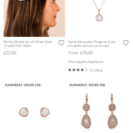
Perfect Bridal Set of 2 Rose Gold
Sarah Alexander Pingente Echo
Crystal Hair Slides
em pedra da lua e ouro rosa
£22.00
From
£70.00
Mais opções disponíveis
1 Crítica
SUMMER15 - POUPE 15%
SUMMER15 - POUPE 15%