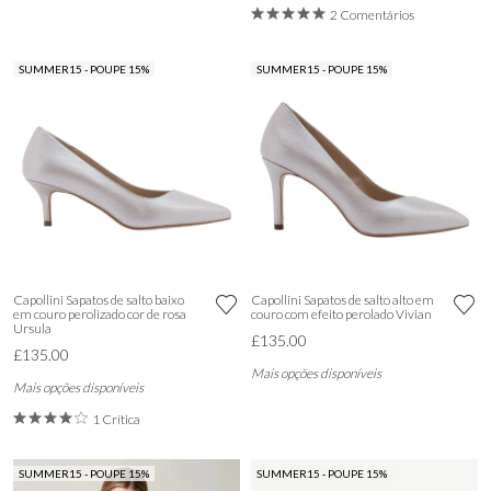
2 Comentários
SUMMER15 - POUPE 15%
SUMMER15 - POUPE 15%
Capollini Sapatos de salto baixo
Capollini Sapatos de salto alto em
em couro perolizado cor de rosa
couro com efeito perolado Vivian
Ursula
£135.00
£135.00
Mais opções disponíveis
Mais opções disponíveis
1 Crítica
SUMMER15 - POUPE 15%
SUMMER15 - POUPE 15%