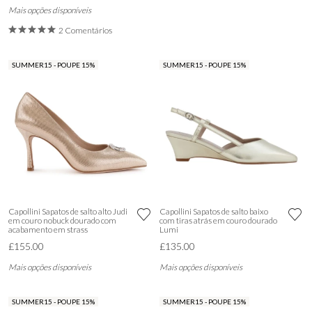
Mais opções disponíveis
2 Comentários
SUMMER15 - POUPE 15%
SUMMER15 - POUPE 15%
Capollini Sapatos de salto alto Judi
Capollini Sapatos de salto baixo
em couro nobuck dourado com
com tiras atrás em couro dourado
acabamento em strass
Lumi
£155.00
£135.00
Mais opções disponíveis
Mais opções disponíveis
SUMMER15 - POUPE 15%
SUMMER15 - POUPE 15%