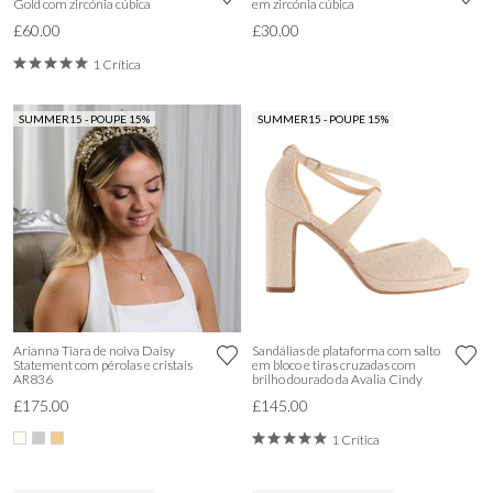
Gold com zircónia cúbica
em zircónia cúbica
£60.00
£30.00
1 Crítica
SUMMER15 - POUPE 15%
SUMMER15 - POUPE 15%
Arianna Tiara de noiva Daisy
Sandálias de plataforma com salto
Statement com pérolas e cristais
em bloco e tiras cruzadas com
AR836
brilho dourado da Avalia Cindy
£175.00
£145.00
1 Crítica