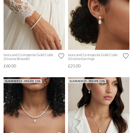
Ivory and Co Imperial Gold Cubic
Ivory and Co Imperial Gold Cubic
Zirconia Bracelet
Zirconia Earrings
£60.00
£25.00
SUMMER15 - POUPE 15%
SUMMER15 - POUPE 15%