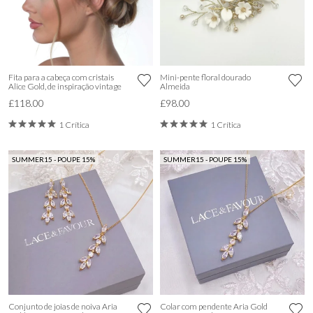
Fita para a cabeça com cristais
Mini-pente floral dourado
Alice Gold, de inspiração vintage
Almeida
£118.00
£98.00
1 Crítica
1 Crítica
SUMMER15 - POUPE 15%
SUMMER15 - POUPE 15%
Conjunto de joias de noiva Aria
Colar com pendente Aria Gold