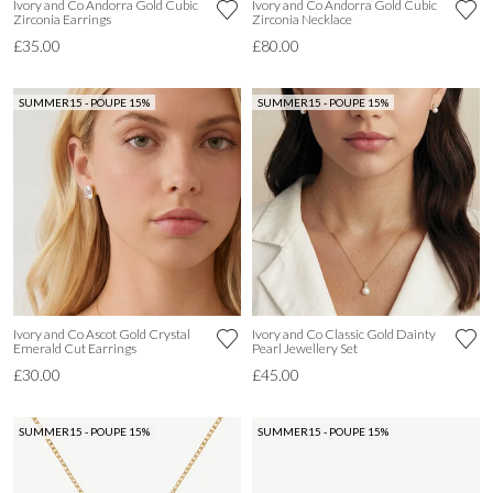
Ivory and Co Andorra Gold Cubic
Ivory and Co Andorra Gold Cubic
Zirconia Earrings
Zirconia Necklace
£35.00
£80.00
SUMMER15 - POUPE 15%
SUMMER15 - POUPE 15%
Ivory and Co Ascot Gold Crystal
Ivory and Co Classic Gold Dainty
Emerald Cut Earrings
Pearl Jewellery Set
£30.00
£45.00
SUMMER15 - POUPE 15%
SUMMER15 - POUPE 15%