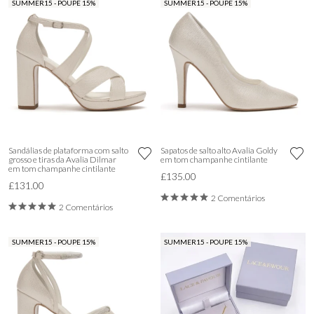
SUMMER15 - POUPE 15%
SUMMER15 - POUPE 15%
Sandálias de plataforma com salto
Sapatos de salto alto Avalia Goldy
grosso e tiras da Avalia Dilmar
em tom champanhe cintilante
em tom champanhe cintilante
£135.00
£131.00
2 Comentários
2 Comentários
SUMMER15 - POUPE 15%
SUMMER15 - POUPE 15%