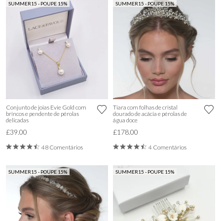
SUMMER15 - POUPE 15%
SUMMER15 - POUPE 15%
Conjunto de joias Evie Gold com
Tiara com folhas de cristal
brincos e pendente de pérolas
dourado de acácia e pérolas de
delicadas
água doce
£39.00
£178.00
48 Comentários
4 Comentários
SUMMER15 - POUPE 15%
SUMMER15 - POUPE 15%