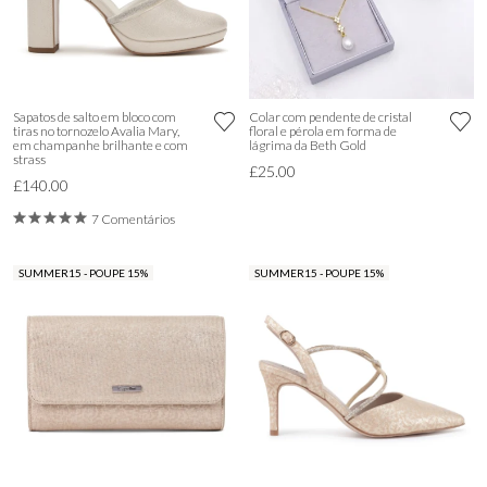
Sapatos de salto em bloco com
Colar com pendente de cristal
tiras no tornozelo Avalia Mary,
floral e pérola em forma de
em champanhe brilhante e com
lágrima da Beth Gold
strass
£25.00
£140.00
7 Comentários
SUMMER15 - POUPE 15%
SUMMER15 - POUPE 15%