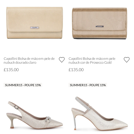
Capollini Bolsa de mão em pele de
Capollini Bolsa de mão em pele
nubuck dourado claro
nubuck cor de Prosecco Gold
£135.00
£135.00
SUMMER15 - POUPE 15%
SUMMER15 - POUPE 15%