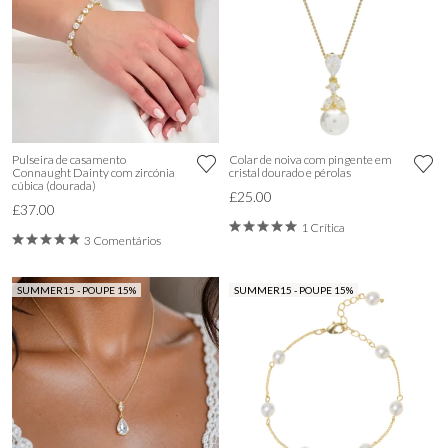
Pulseira de casamento
Colar de noiva com pingente em
Connaught Dainty com zircónia
cristal dourado e pérolas
cúbica (dourada)
£25.00
£37.00
1 Crítica
3 Comentários
SUMMER15 - POUPE 15%
SUMMER15 - POUPE 15%