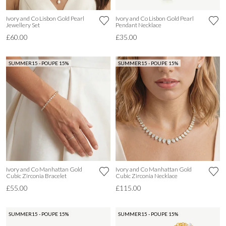
Ivory and Co Lisbon Gold Pearl
Ivory and Co Lisbon Gold Pearl
Jewellery Set
Pendant Necklace
£60.00
£35.00
SUMMER15 - POUPE 15%
SUMMER15 - POUPE 15%
Ivory and Co Manhattan Gold
Ivory and Co Manhattan Gold
Cubic Zirconia Bracelet
Cubic Zirconia Necklace
£55.00
£115.00
SUMMER15 - POUPE 15%
SUMMER15 - POUPE 15%