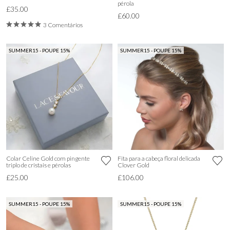
pérola
£35.00
£60.00
3 Comentários
SUMMER15 - POUPE 15%
SUMMER15 - POUPE 15%
Colar Celine Gold com pingente
Fita para a cabeça floral delicada
triplo de cristais e pérolas
Clover Gold
£25.00
£106.00
SUMMER15 - POUPE 15%
SUMMER15 - POUPE 15%