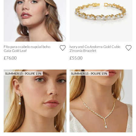
Fita para o cabelo nupcial boho
Ivory and Co Andorra Gold Cubic
Gaia Gold Leaf
Zirconia Bracelet
£76.00
£55.00
SUMMER15 - POUPE 15%
SUMMER15 - POUPE 15%