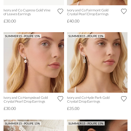
Ivory and Co Cypress Gold Vine
Ivory and Co Fairmont Gold
of Leaves Earrings
Crystal Pearl Drop Earrings
£30.00
£40.00
SUMMER15 - POUPE 15%
SUMMER15 - POUPE 15%
Ivory and Co Hampstead Gold
Ivory and Co Hyde Park Gold
Crystal Pearl Drop Earrings
Crystal Drop Earrings
£30.00
£35.00
SUMMER15 - POUPE 15%
SUMMER15 - POUPE 15%