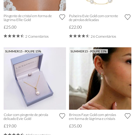
Pingente de cristal em forma de
Pulseira Evie Gold com corrente
lágrima Ellie Gold
de pérolas delicadas
£25.00
£22.00
2 Comentários
26 Comentários
SUMMER15 - POUPE 15%
SUMMER15 - POUPE 15%
Colar com pingente de pérola
Brincos Faye Gold com pérolas
delicado Evie Gold
em forma de lágrima e cristais
£19.00
£35.00