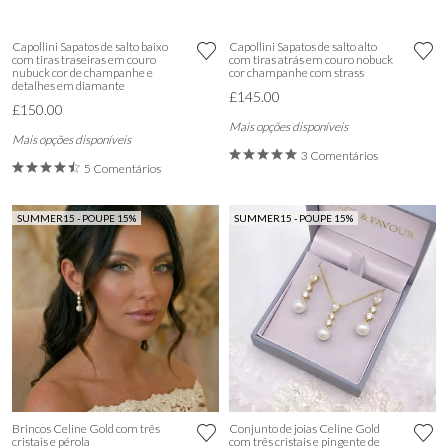
Capollini Sapatos de salto baixo
Capollini Sapatos de salto alto
com tiras traseiras em couro
com tiras atrás em couro nobuck
nubuck cor de champanhe e
cor champanhe com strass
detalhes em diamante
£145.00
£150.00
Mais opções disponíveis
Mais opções disponíveis
3 Comentários
5 Comentários
SUMMER15 - POUPE 15%
SUMMER15 - POUPE 15%
Brincos Celine Gold com três
Conjunto de joias Celine Gold
cristais e pérola
com três cristais e pingente de