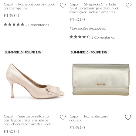
Capollini Pochet de couro nubuck
Capollini Slingbacks Charlotte
cor champanhe
Gold Dorado em pele de nubuck
com alça cruzada e diamantes
£135.00
£150.00
2 Comentários
Mais opções disponíveis
2 Comentários
SUMMER15 - POUPE 15%
SUMMER15 - POUPE 15%
Capollini Sapatos de salto alto
Capollini Pochet de couro
com laço de cristal em pele de
dourado
nobuck dourado claro da Elinor
£135.00
£150.00