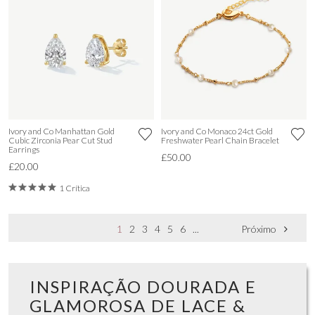
Ivory and Co Manhattan Gold
Ivory and Co Monaco 24ct Gold
Cubic Zirconia Pear Cut Stud
Freshwater Pearl Chain Bracelet
Earrings
£50.00
£20.00
1 Crítica
1
2
3
4
5
6
...
Próximo
INSPIRAÇÃO DOURADA E
GLAMOROSA DE LACE &