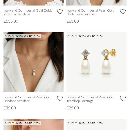
Ivory and Co Imperial Gold Cubic
Ivory and Co Imperial Pearl Gold
Zirconia Necklace
Bridal Jewellery Set
£135.00
£60.00
SUMMER15 - POUPE 15%
SUMMER15 - POUPE 15%
Ivory and Co Imperial Pearl Gold
Ivory and Co Imperial Pearl Gold
Pendant Necklace
Teardrop Earrings
£35.00
£25.00
SUMMER15 - POUPE 15%
SUMMER15 - POUPE 15%