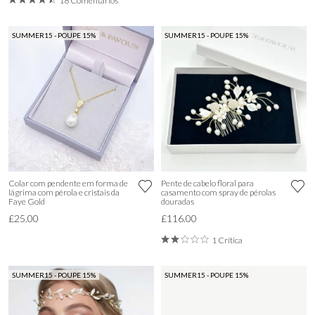
18 Comentários
SUMMER15 - POUPE 15%
SUMMER15 - POUPE 15%
Colar com pendente em forma de
Pente de cabelo floral para
lágrima com pérola e cristais da
casamento com spray de pérolas
Faye Gold
douradas
£25.00
£116.00
1 Crítica
SUMMER15 - POUPE 15%
SUMMER15 - POUPE 15%