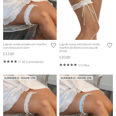
Liga de renda simples em marfim
Liga de noiva estreita em renda
com faixa azul-claro
marfim da Bianco com laço de
strass
£13.00
£10.00
10 Comentários
1 Crítica
SUMMER15 - POUPE 15%
SUMMER15 - POUPE 15%