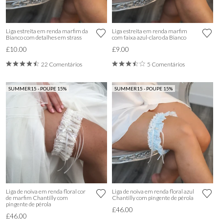
Liga estreita em renda marfim da
Liga estreita em renda marfim
Bianco com detalhes em strass
com faixa azul-claro da Bianco
£10.00
£9.00
22 Comentários
5 Comentários
SUMMER15 - POUPE 15%
SUMMER15 - POUPE 15%
Liga de noiva em renda floral cor
Liga de noiva em renda floral azul
de marfim Chantilly com
Chantilly com pingente de pérola
pingente de pérola
£46.00
£46.00