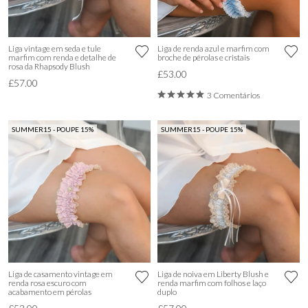
Liga vintage em seda e tule
Liga de renda azul e marfim com
marfim com renda e detalhe de
broche de pérolas e cristais
rosa da Rhapsody Blush
£53.00
£57.00
3 Comentários
SUMMER15 - POUPE 15%
SUMMER15 - POUPE 15%
Liga de casamento vintage em
Liga de noiva em Liberty Blush e
renda rosa escuro com
renda marfim com folhos e laço
acabamento em pérolas
duplo