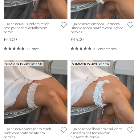
Liga de noiva Cupid em renda
Liga de noiva em seda Harmony
rosa pálido com detalhes em
Blush e renda marfim com laço de
pérola
pérolas
£54.00
£46.00
1 Crítica
2 Comentários
SUMMER15 - POUPE 15%
SUMMER15 - POUPE 15%
Liga de noiva vintage em renda
Liga de renda floral em azul-claro
nude com acabamento em
e marfim da Eternity com
pérolas
pingente de pérola