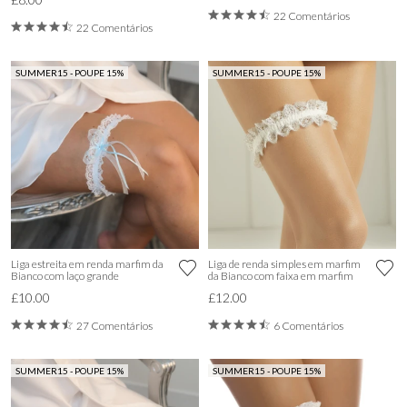
22 Comentários
22 Comentários
SUMMER15 - POUPE 15%
SUMMER15 - POUPE 15%
Liga estreita em renda marfim da
Liga de renda simples em marfim
Bianco com laço grande
da Bianco com faixa em marfim
£10.00
£12.00
27 Comentários
6 Comentários
SUMMER15 - POUPE 15%
SUMMER15 - POUPE 15%