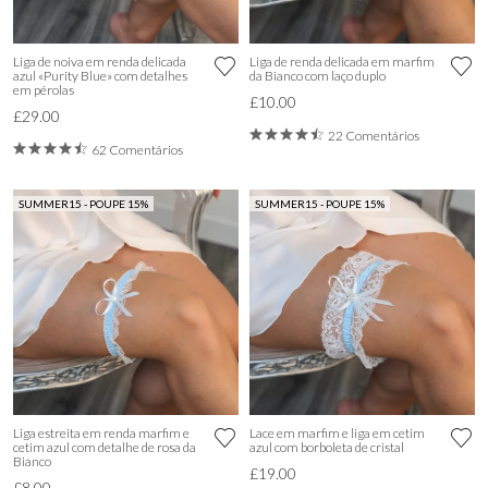
Liga de noiva em renda delicada
Liga de renda delicada em marfim
azul «Purity Blue» com detalhes
da Bianco com laço duplo
em pérolas
£10.00
£29.00
22 Comentários
62 Comentários
SUMMER15 - POUPE 15%
SUMMER15 - POUPE 15%
Liga estreita em renda marfim e
Lace em marfim e liga em cetim
cetim azul com detalhe de rosa da
azul com borboleta de cristal
Bianco
£19.00
£8.00