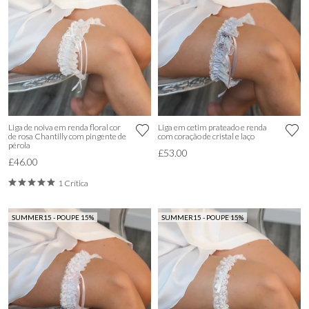
Liga de noiva em renda floral cor
Liga em cetim prateado e renda
de rosa Chantilly com pingente de
com coração de cristal e laço
pérola
£53.00
£46.00
1 Crítica
SUMMER15 - POUPE 15%
SUMMER15 - POUPE 15%