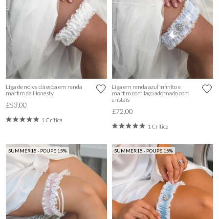
Liga de noiva clássica em renda
Liga em renda azul infinito e
marfim da Honesty
marfim com laço adornado com
cristais
£53.00
£72.00
1 Crítica
1 Crítica
SUMMER15 - POUPE 15%
SUMMER15 - POUPE 15%