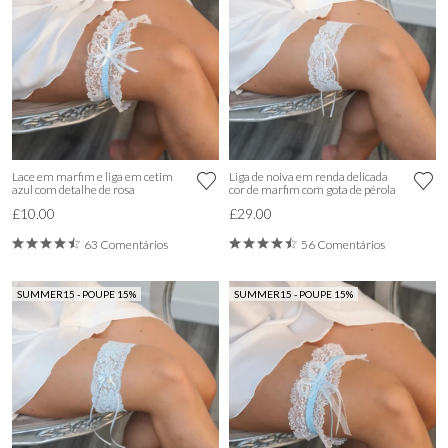
Lace em marfim e liga em cetim
Liga de noiva em renda delicada
azul com detalhe de rosa
cor de marfim com gota de pérola
£10.00
£29.00
63 Comentários
56 Comentários
SUMMER15 - POUPE 15%
SUMMER15 - POUPE 15%