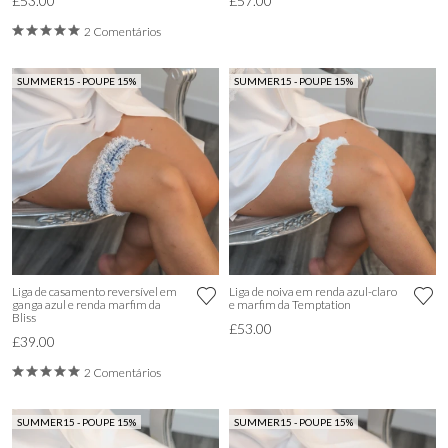
£53.00
£57.00
2 Comentários
SUMMER15 - POUPE 15%
SUMMER15 - POUPE 15%
Liga de casamento reversível em
Liga de noiva em renda azul-claro
ganga azul e renda marfim da
e marfim da Temptation
Bliss
£53.00
£39.00
2 Comentários
SUMMER15 - POUPE 15%
SUMMER15 - POUPE 15%