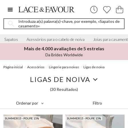
Introduza a(s) palavra(s)-chave, por exemplo, «Sapatos de
casamento»
Sapatos
Acessórios para o cabelo de noiva
Joias para casamen
Mais de 4.000 avaliações de 5 estrelas
Da Brides Worldwide
Página inicial
Acessórios
Lingerie para noivas
Ligas de noiva
LIGAS DE NOIVA
(30 Resultados)
Filtro
Ordenar por
SUMMER15 - POUPE 15%
SUMMER15 - POUPE 15%