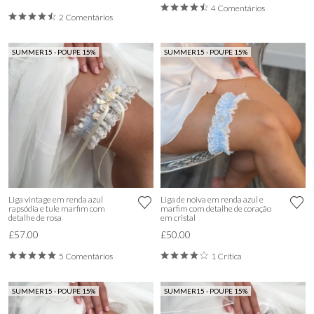
4 Comentários
2 Comentários
SUMMER15 - POUPE 15%
SUMMER15 - POUPE 15%
Liga vintage em renda azul
Liga de noiva em renda azul e
rapsódia e tule marfim com
marfim com detalhe de coração
detalhe de rosa
em cristal
£57.00
£50.00
5 Comentários
1 Crítica
SUMMER15 - POUPE 15%
SUMMER15 - POUPE 15%