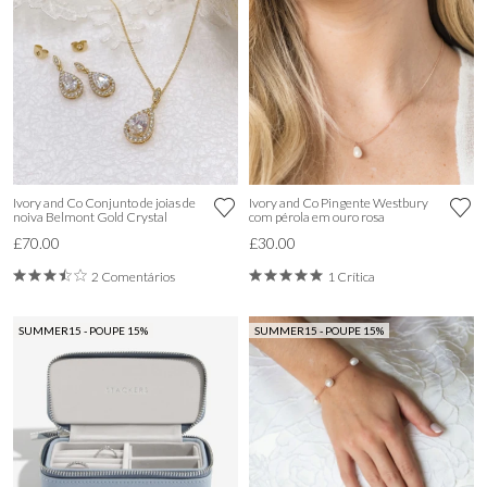
Ivory and Co Conjunto de joias de
Ivory and Co Pingente Westbury
noiva Belmont Gold Crystal
com pérola em ouro rosa
£70.00
£30.00
2 Comentários
1 Crítica
SUMMER15 - POUPE 15%
SUMMER15 - POUPE 15%