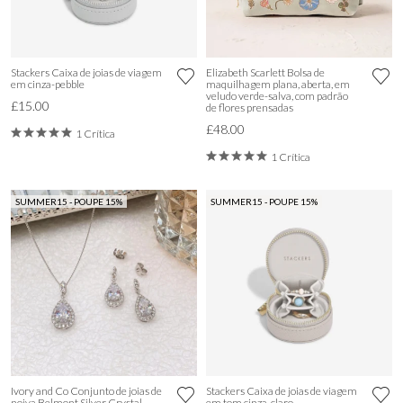
Stackers Caixa de joias de viagem
Elizabeth Scarlett Bolsa de
em cinza-pebble
maquilhagem plana, aberta, em
veludo verde-salva, com padrão
£15.00
de flores prensadas
£48.00
1 Crítica
1 Crítica
SUMMER15 - POUPE 15%
SUMMER15 - POUPE 15%
Ivory and Co Conjunto de joias de
Stackers Caixa de joias de viagem
noiva Belmont Silver Crystal
em tom cinza-claro