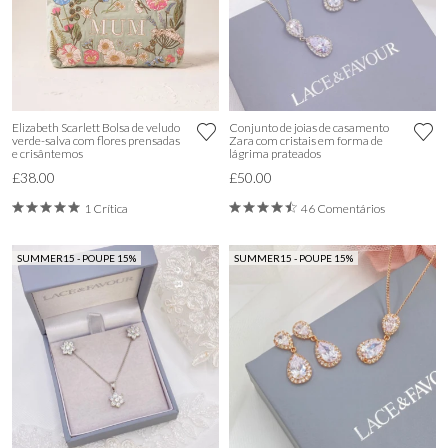
Elizabeth Scarlett Bolsa de veludo
Conjunto de joias de casamento
verde-salva com flores prensadas
Zara com cristais em forma de
e crisântemos
lágrima prateados
£38.00
£50.00
1 Crítica
46 Comentários
SUMMER15 - POUPE 15%
SUMMER15 - POUPE 15%