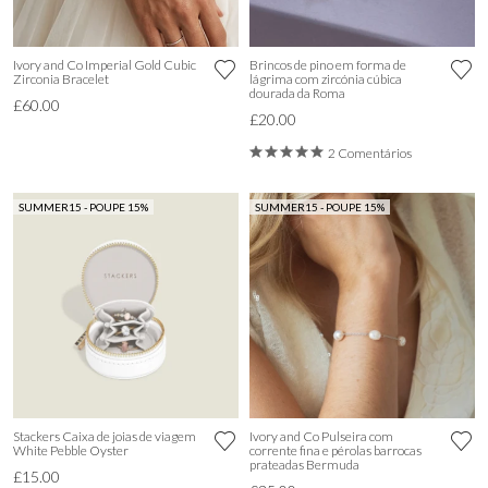
Ivory and Co Imperial Gold Cubic
Brincos de pino em forma de
Zirconia Bracelet
lágrima com zircónia cúbica
dourada da Roma
£60.00
£20.00
2 Comentários
SUMMER15 - POUPE 15%
SUMMER15 - POUPE 15%
Stackers Caixa de joias de viagem
Ivory and Co Pulseira com
White Pebble Oyster
corrente fina e pérolas barrocas
prateadas Bermuda
£15.00