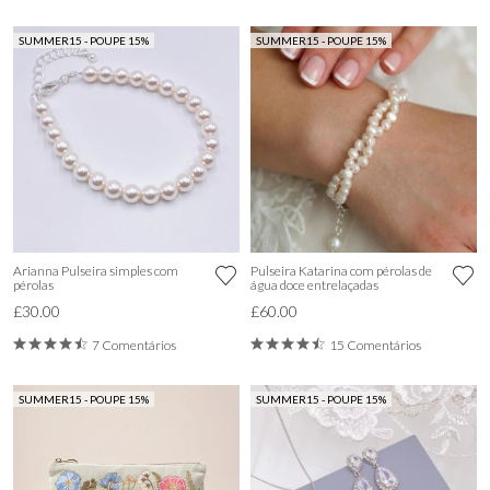
SUMMER15 - POUPE 15%
SUMMER15 - POUPE 15%
Arianna Pulseira simples com
Pulseira Katarina com pérolas de
pérolas
água doce entrelaçadas
£30.00
£60.00
7 Comentários
15 Comentários
SUMMER15 - POUPE 15%
SUMMER15 - POUPE 15%