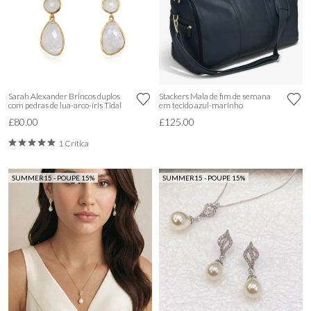
Sarah Alexander Brincos duplos
Stackers Mala de fim de semana
com pedras de lua-arco-íris Tidal
em tecido azul-marinho
£80.00
£125.00
1 Crítica
SUMMER15 - POUPE 15%
SUMMER15 - POUPE 15%