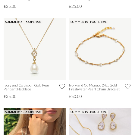
£25.00
£25.00
SUMMER15 - POUPE 15%
SUMMER15 - POUPE 15%
Ivory and Co Lisbon Gold Pearl
Ivory and Co Monaco 24ct Gold
Pendant Necklace
Freshwater Pearl Chain Bracelet
£35.00
£50.00
SUMMER15 - POUPE 15%
SUMMER15 - POUPE 15%