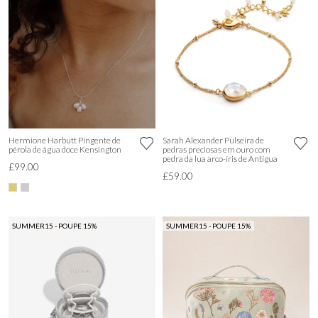
Hermione Harbutt Pingente de
Sarah Alexander Pulseira de
pérola de água doce Kensington
pedras preciosas em ouro com
pedra da lua arco-íris de Antígua
£99.00
£59.00
SUMMER15 - POUPE 15%
SUMMER15 - POUPE 15%