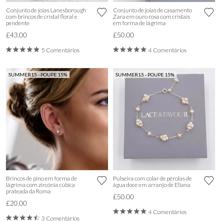
Conjunto de joias Lanesborough
Conjunto de joias de casamento
com brincos de cristal floral e
Zara em ouro rosa com cristais
pendente
em forma de lágrima
£43.00
£50.00
5 Comentários
4 Comentários
SUMMER15 - POUPE 15%
SUMMER15 - POUPE 15%
Brincos de pino em forma de
Pulseira com colar de pérolas de
lágrima com zircónia cúbica
água doce em arranjo de Eliana
prateada da Roma
£50.00
£20.00
4 Comentários
3 Comentários