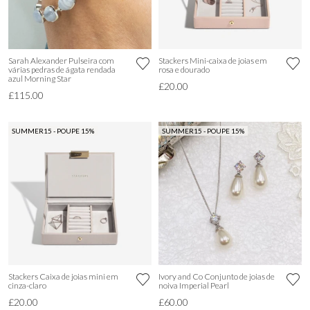
Sarah Alexander Pulseira com
Stackers Mini-caixa de joias em
várias pedras de ágata rendada
rosa e dourado
azul Morning Star
£20.00
£115.00
SUMMER15 - POUPE 15%
SUMMER15 - POUPE 15%
Stackers Caixa de joias mini em
Ivory and Co Conjunto de joias de
cinza-claro
noiva Imperial Pearl
£20.00
£60.00