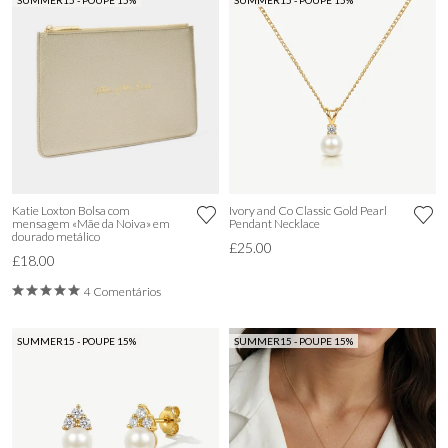
SUMMER15 - POUPE 15%
SUMMER15 - POUPE 15%
Katie Loxton Bolsa com
Ivory and Co Classic Gold Pearl
mensagem «Mãe da Noiva» em
Pendant Necklace
dourado metálico
£25.00
£18.00
4 Comentários
SUMMER15 - POUPE 15%
SUMMER15 - POUPE 15%