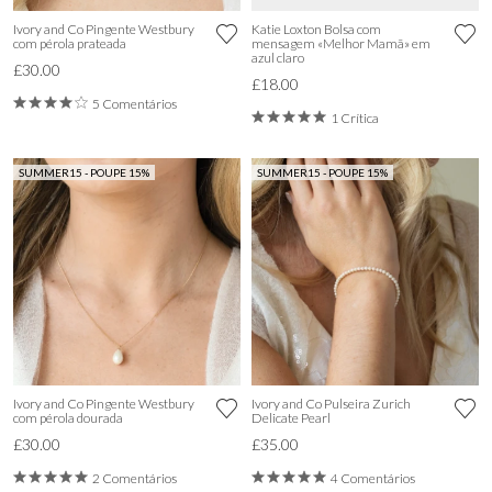
Ivory and Co Pingente Westbury
Katie Loxton Bolsa com
com pérola prateada
mensagem «Melhor Mamã» em
azul claro
£30.00
£18.00
5 Comentários
1 Crítica
SUMMER15 - POUPE 15%
SUMMER15 - POUPE 15%
Ivory and Co Pingente Westbury
Ivory and Co Pulseira Zurich
com pérola dourada
Delicate Pearl
£30.00
£35.00
2 Comentários
4 Comentários