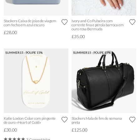
Stackers Caixa de joias de viagem
Ivory and Co Pulseira com
com fecho em azul escuro
corrente fina e pérola barroca em
ouro rosa Bermuda
£28.00
£35.00
SUMMER15 - POUPE 15%
SUMMER15 - POUPE 15%
Katie Loxton Colar com pingente
Stackers Mala de fim de semana
de ouro «Heart of Gold»
preta
£30.00
£125.00
3 Comentários