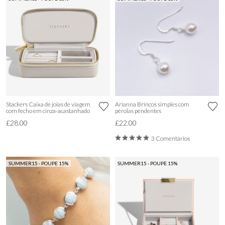
Stackers Caixa de joias de viagem
Arianna Brincos simples com
com fecho em cinza-acastanhado
pérolas pendentes
£28.00
£22.00
3 Comentários
SUMMER15 - POUPE 15%
SUMMER15 - POUPE 15%