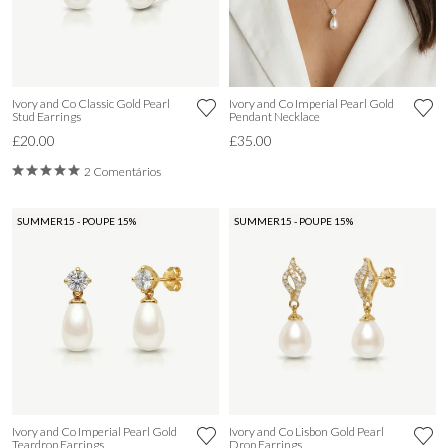
Ivory and Co Classic Gold Pearl
Ivory and Co Imperial Pearl Gold
Stud Earrings
Pendant Necklace
£20.00
£35.00
2 Comentários
SUMMER15 - POUPE 15%
SUMMER15 - POUPE 15%
Ivory and Co Imperial Pearl Gold
Ivory and Co Lisbon Gold Pearl
Teardrop Earrings
Drop Earrings