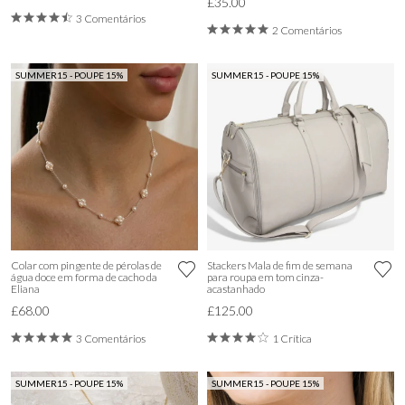
£35.00
3 Comentários
2 Comentários
SUMMER15 - POUPE 15%
SUMMER15 - POUPE 15%
Colar com pingente de pérolas de
Stackers Mala de fim de semana
água doce em forma de cacho da
para roupa em tom cinza-
Eliana
acastanhado
£68.00
£125.00
3 Comentários
1 Crítica
SUMMER15 - POUPE 15%
SUMMER15 - POUPE 15%