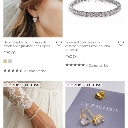
Hermione Harbutt Brincos de
Ivory and Co Pulseira de
pérolas de água doce Kensington
casamento com zircónia cúbica
Imperial
£99.00
£60.00
4 Comentários
2 Comentários
SUMMER15 - POUPE 15%
SUMMER15 - POUPE 15%