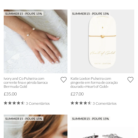
SUMMER15 - POUPE 15%
SUMMER15 - POUPE 15%
Ivory and Co Pulseira com
Katie Loxton Pulseira com
corrente fina e pérola baroca
pingente em forma de coração
Bermuda Gold
dourado «Heart of Gold»
£35.00
£27.00
3 Comentários
3 Comentários
SUMMER15 - POUPE 15%
SUMMER15 - POUPE 15%