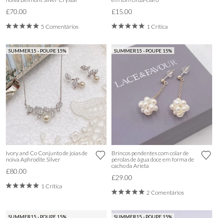
£70.00
£15.00
5 Comentários
1 Crítica
SUMMER15 - POUPE 15%
SUMMER15 - POUPE 15%
Ivory and Co Conjunto de joias de
Brincos pendentes com colar de
noiva Aphrodite Silver
pérolas de água doce em forma de
cacho da Arieta
£80.00
£29.00
1 Crítica
2 Comentários
SUMMER15 - POUPE 15%
SUMMER15 - POUPE 15%