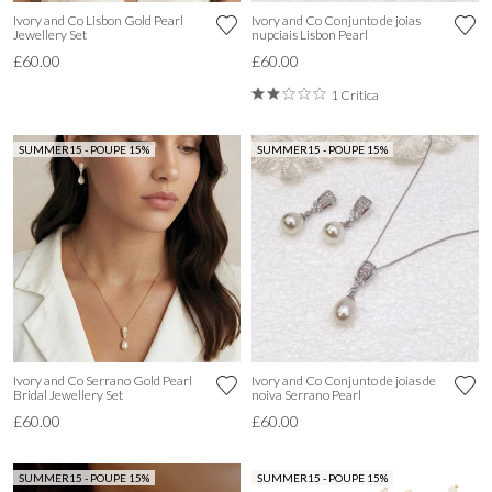
Ivory and Co Lisbon Gold Pearl
Ivory and Co Conjunto de joias
Jewellery Set
nupciais Lisbon Pearl
£60.00
£60.00
1 Crítica
SUMMER15 - POUPE 15%
SUMMER15 - POUPE 15%
Ivory and Co Serrano Gold Pearl
Ivory and Co Conjunto de joias de
Bridal Jewellery Set
noiva Serrano Pearl
£60.00
£60.00
SUMMER15 - POUPE 15%
SUMMER15 - POUPE 15%