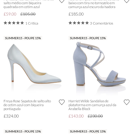
salto médio com biqueira
baixo com tira no tornozelo em
quadrada em cetim azul
camurça azul escuro da Isadora
£59.00
£105.00
£185.00
1 Crítica
3 Comentários
SUMMER15 - POUPE 15%
SUMMER15 - POUPE 15%
Freya Rose Sapatos de salto alto
Harriet Wilde Sandálias de
de cetim azul com biqueira
plataforma em camurça azul da
pontiaguda
Arabella Block
£324.00
£143.00
£230.00
SUMMER15 - POUPE 15%
SUMMER15 - POUPE 15%