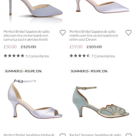
Perfect Bridal Sapatos de salto
Perfect Bridal Sapatos de salto
alto com tira no tornozelo em
médio com tira no tornozelo em
camurça azul e pérolas Keshi
cetim azul Devon
£50.00
£125.00
£59.00
£105.00
5 Comentários
7 Comentários
SUMMER15 - POUPE 15%
SUMMER15 - POUPE 15%
Perfect Bridal Sandálias Misha de
Rachel Simpson Sandálias de salto