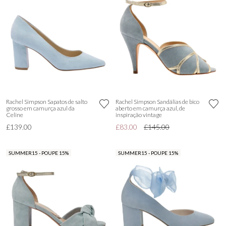
Rachel Simpson Sapatos de salto
Rachel Simpson Sandálias de bico
grosso em camurça azul da
aberto em camurça azul, de
Celine
inspiração vintage
£139.00
£83.00
£145.00
SUMMER15 - POUPE 15%
SUMMER15 - POUPE 15%