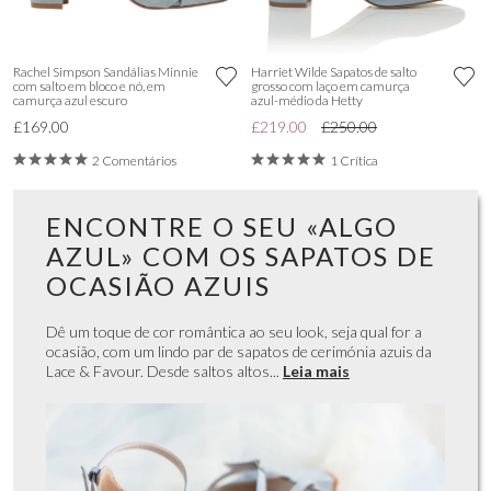
Rachel Simpson Sandálias Minnie
Harriet Wilde Sapatos de salto
com salto em bloco e nó, em
grosso com laço em camurça
camurça azul escuro
azul-médio da Hetty
£169.00
£219.00
£250.00
2 Comentários
1 Crítica
ENCONTRE O SEU «ALGO
AZUL» COM OS SAPATOS DE
OCASIÃO AZUIS
Dê um toque de cor romântica ao seu look, seja qual for a
ocasião, com um lindo par de sapatos de cerimónia azuis da
Lace & Favour. Desde saltos altos...
Leia mais