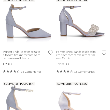
SUMMER15 - POUPE 15%
SUMMER15 - POUPE 15%
Perfect Bridal Sapatos de salto
Perfect Bridal Sandálias de salto
alto com tiras no tornozelo em
em bloco com pérolas em cetim
camurça azul Liberty
azul Carrie
£90.00
£110.00
16 Comentários
18 Comentários
SUMMER15 - POUPE 15%
SUMMER15 - POUPE 15%