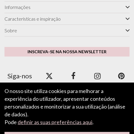
Informações
Características e inspiração
Sobre
INSCREVA-SE NA NOSSA NEWSLETTER
Siga-nos
O nosso site utiliza cookies para melhorar a
experiência do utilizador, apresentar conteúdos
Aceitamos Apple Pay, Google Pay, PayPal e cartões de
crédito/débito.
personalizados e monitorizar a sua utilização (análise
de dados).
Pode
definir as suas preferências aqui
.
DEIXE O SEU COMENTÁRIO