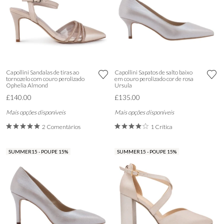
Capollini Sandalas de tiras ao
Capollini Sapatos de salto baixo
tornozelo com couro perolizado
em couro perolizado cor de rosa
Ophelia Almond
Ursula
£140.00
£135.00
Mais opções disponíveis
Mais opções disponíveis
2 Comentários
1 Crítica
SUMMER15 - POUPE 15%
SUMMER15 - POUPE 15%