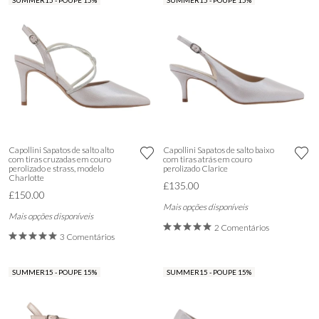
SUMMER15 - POUPE 15%
SUMMER15 - POUPE 15%
Capollini Sapatos de salto alto
Capollini Sapatos de salto baixo
com tiras cruzadas em couro
com tiras atrás em couro
perolizado e strass, modelo
perolizado Clarice
Charlotte
£135.00
£150.00
Mais opções disponíveis
Mais opções disponíveis
2 Comentários
3 Comentários
SUMMER15 - POUPE 15%
SUMMER15 - POUPE 15%