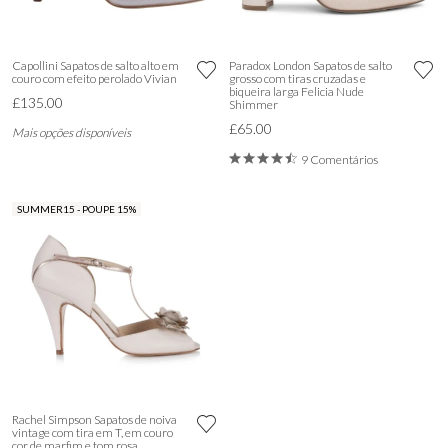
Capollini Sapatos de salto alto em
Paradox London Sapatos de salto
couro com efeito perolado Vivian
grosso com tiras cruzadas e
biqueira larga Felicia Nude
£135.00
Shimmer
£65.00
Mais opções disponíveis
9 Comentários
SUMMER15 - POUPE 15%
Rachel Simpson Sapatos de noiva
vintage com tira em T, em couro
cor de marfim e tom rosa