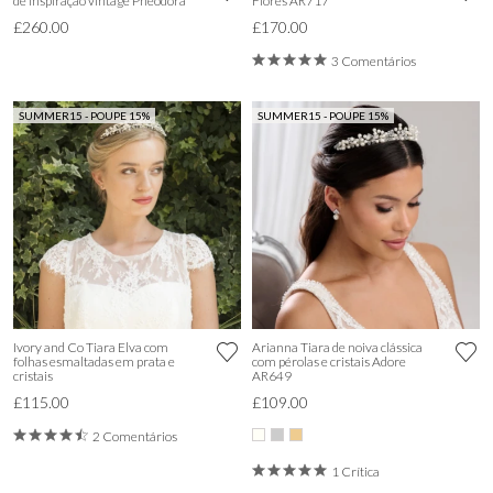
de inspiração vintage Pheodora
Flores AR717
£260.00
£170.00
3 Comentários
SUMMER15 - POUPE 15%
SUMMER15 - POUPE 15%
Ivory and Co Tiara Elva com
Arianna Tiara de noiva clássica
folhas esmaltadas em prata e
com pérolas e cristais Adore
cristais
AR649
£115.00
£109.00
2 Comentários
1 Crítica