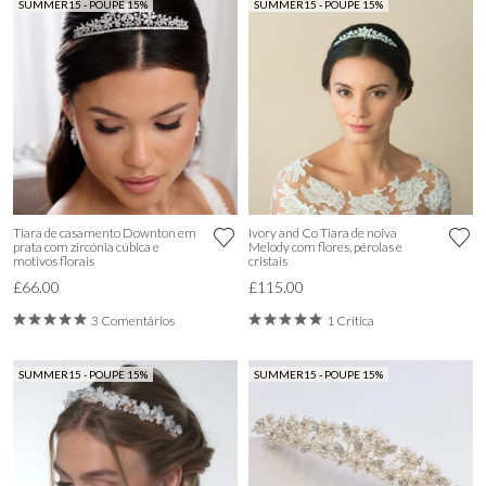
SUMMER15 - POUPE 15%
SUMMER15 - POUPE 15%
Tiara de casamento Downton em
Ivory and Co Tiara de noiva
prata com zircónia cúbica e
Melody com flores, pérolas e
motivos florais
cristais
£66.00
£115.00
3 Comentários
1 Crítica
SUMMER15 - POUPE 15%
SUMMER15 - POUPE 15%