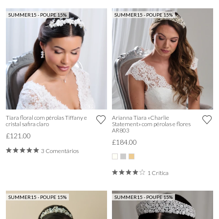
SUMMER15 - POUPE 15%
SUMMER15 - POUPE 15%
Tiara floral com pérolas Tiffany e
Arianna Tiara «Charlie
cristal safira claro
Statement» com pérolas e flores
AR803
£121.00
£184.00
3 Comentários
1 Crítica
SUMMER15 - POUPE 15%
SUMMER15 - POUPE 15%