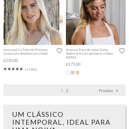
Ivory and Co Tiara da Princesa
Arianna Tiara de noiva Daisy
Grace com detalhes em cristal
Statement com pérolas e cristais
AR836
£210.00
£175.00
1 Crítica
1
2
Próximo
UM CLÁSSICO
INTEMPORAL, IDEAL PARA