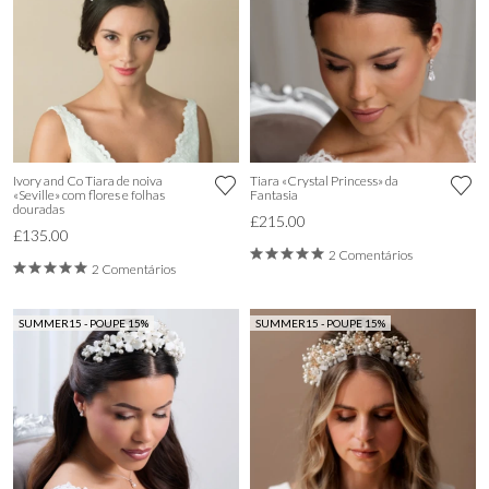
Ivory and Co Tiara de noiva
Tiara «Crystal Princess» da
«Seville» com flores e folhas
Fantasia
douradas
£215.00
£135.00
2 Comentários
2 Comentários
SUMMER15 - POUPE 15%
SUMMER15 - POUPE 15%