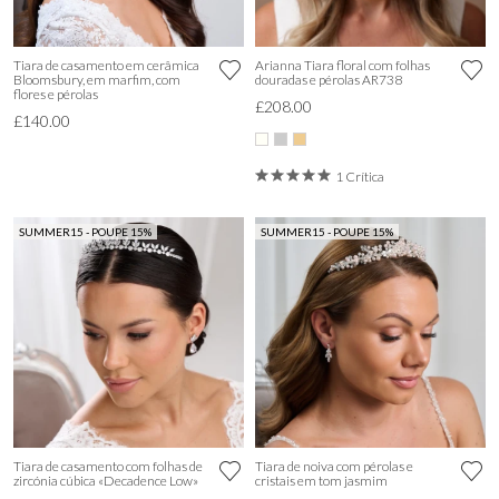
Tiara de casamento em cerâmica
Arianna Tiara floral com folhas
Bloomsbury, em marfim, com
douradas e pérolas AR738
flores e pérolas
£208.00
£140.00
1 Crítica
SUMMER15 - POUPE 15%
SUMMER15 - POUPE 15%
Tiara de casamento com folhas de
Tiara de noiva com pérolas e
zircónia cúbica «Decadence Low»
cristais em tom jasmim