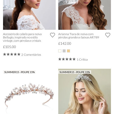
Acessório de cabelo para noiva
Arianna Tiara de noiva com
Bellagio, inspirado no estilo
pérolas grandes e baixas AR789
vintage, com pérolas e cristais
£142.00
£105.00
2 Comentários
1 Crítica
SUMMER15 - POUPE 15%
SUMMER15 - POUPE 15%