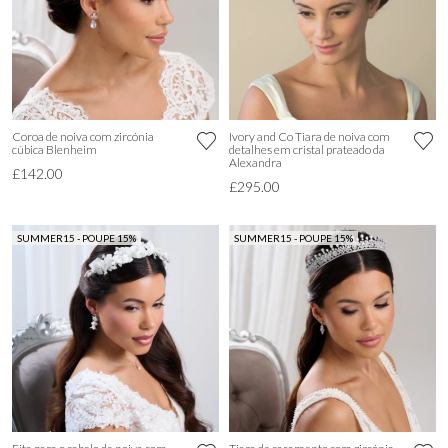
Coroa de noiva com zircónia
Ivory and Co Tiara de noiva com
cúbica Blenheim
detalhes em cristal prateado da
Alexandra
£142.00
£295.00
SUMMER15 - POUPE 15%
SUMMER15 - POUPE 15%