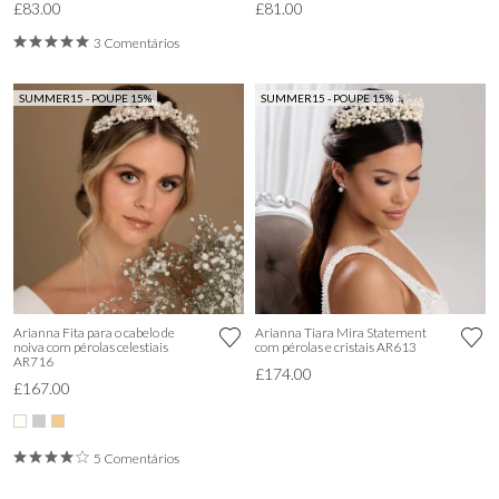
£83.00
£81.00
3 Comentários
SUMMER15 - POUPE 15%
SUMMER15 - POUPE 15%
Arianna Fita para o cabelo de
Arianna Tiara Mira Statement
noiva com pérolas celestiais
com pérolas e cristais AR613
AR716
£174.00
£167.00
5 Comentários