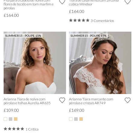
Fita para o cabelo de noiva com
Tiara de casamento com zircónia
flores de tecido em tom marfim e
cúbica Windsor
pérolas
£164.00
£164.00
3 Comentários
SUMMER15 - POUPE 15%
SUMMER15 - POUPE 15%
Arianna Tiara de noiva com
Arianna Tiara marcante com
pérolas e folhas Aurelia AR635
pérolas e cristais AR749
£109.00
£169.00
1 Crítica