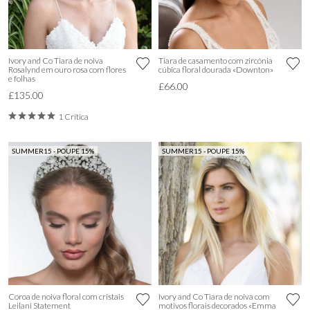
Ivory and Co Tiara de noiva
Tiara de casamento com zircónia
Rosalynd em ouro rosa com flores
cúbica floral dourada «Downton»
e folhas
£66.00
£135.00
1 Crítica
SUMMER15 - POUPE 15%
SUMMER15 - POUPE 15%
Coroa de noiva floral com cristais
Ivory and Co Tiara de noiva com
Leilani Statement
motivos florais decorados «Emma