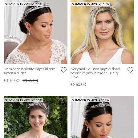
SUMMER15 - POUPE 15%
SUMMER15 - POUPE 15%
Tiara de casamento imperial com
Ivory and Co Tiara nupcial floral
zircónia cúbica
de inspiração vintage da Trinity
Gold
£104.00
£155.00
£260.00
SUMMER15 - POUPE 15%
SUMMER15 - POUPE 15%