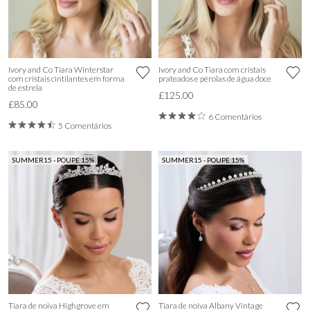
Ivory and Co Tiara Winterstar
Ivory and Co Tiara com cristais
com cristais cintilantes em forma
prateados e pérolas de água doce
de estrela
£125.00
£85.00
6 Comentários
5 Comentários
SUMMER15 - POUPE 15%
SUMMER15 - POUPE 15%
Tiara de noiva Highgrove em
Tiara de noiva Albany Vintage