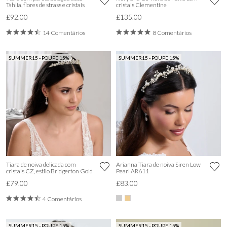
Tahlia, flores de strass e cristais
cristais Clementine
£92.00
£135.00
14 Comentários
8 Comentários
SUMMER15 - POUPE 15%
SUMMER15 - POUPE 15%
Tiara de noiva delicada com
Arianna Tiara de noiva Siren Low
cristais CZ, estilo Bridgerton Gold
Pearl AR611
£79.00
£83.00
4 Comentários
SUMMER15 - POUPE 15%
SUMMER15 - POUPE 15%