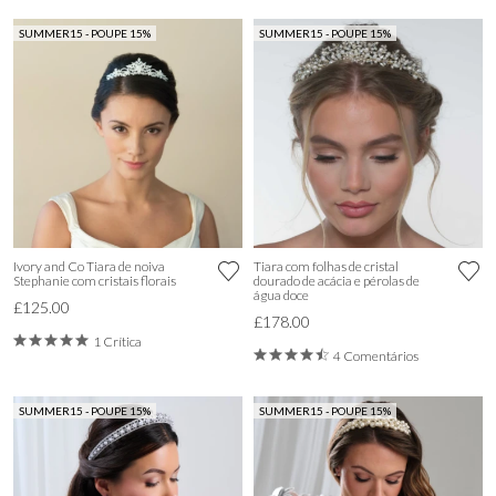
SUMMER15 - POUPE 15%
SUMMER15 - POUPE 15%
Ivory and Co Tiara de noiva
Tiara com folhas de cristal
Stephanie com cristais florais
dourado de acácia e pérolas de
água doce
£125.00
£178.00
1 Crítica
4 Comentários
SUMMER15 - POUPE 15%
SUMMER15 - POUPE 15%