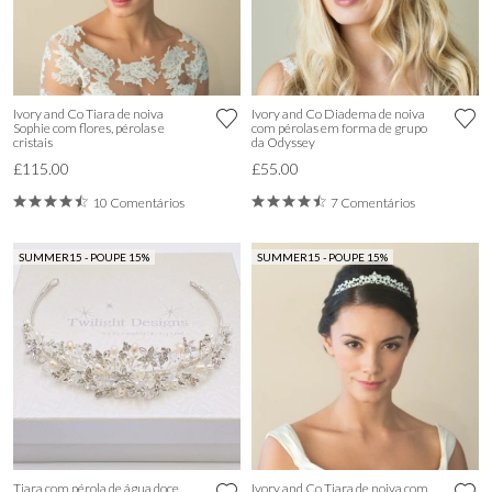
Ivory and Co Tiara de noiva
Ivory and Co Diadema de noiva
Sophie com flores, pérolas e
com pérolas em forma de grupo
cristais
da Odyssey
£115.00
£55.00
10 Comentários
7 Comentários
SUMMER15 - POUPE 15%
SUMMER15 - POUPE 15%
Tiara com pérola de água doce
Ivory and Co Tiara de noiva com