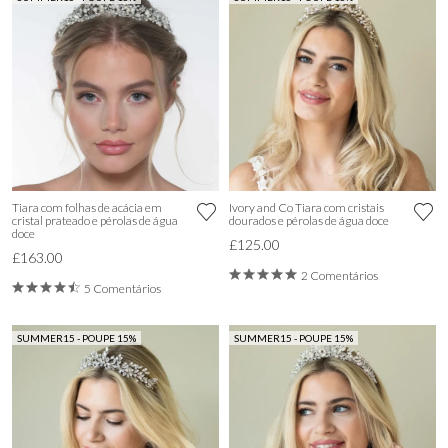
Tiara com folhas de acácia em
Ivory and Co Tiara com cristais
cristal prateado e pérolas de água
dourados e pérolas de água doce
doce
£125.00
£163.00
2 Comentários
5 Comentários
SUMMER15 - POUPE 15%
SUMMER15 - POUPE 15%