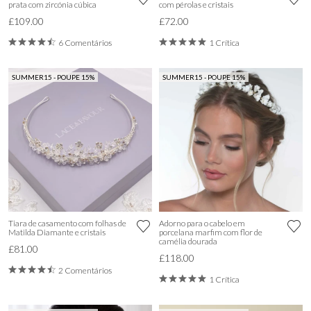
prata com zircónia cúbica
com pérolas e cristais
£109.00
£72.00
6 Comentários
1 Crítica
SUMMER15 - POUPE 15%
SUMMER15 - POUPE 15%
Tiara de casamento com folhas de
Adorno para o cabelo em
Matilda Diamante e cristais
porcelana marfim com flor de
camélia dourada
£81.00
£118.00
2 Comentários
1 Crítica