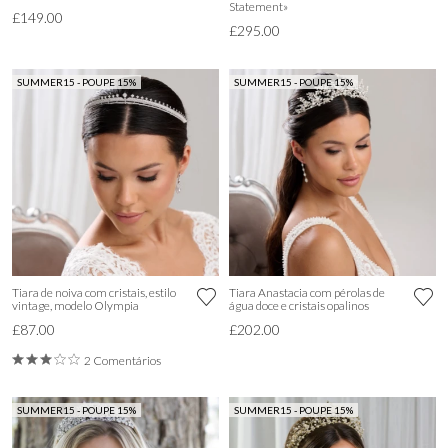
Statement»
£149.00
£295.00
SUMMER15 - POUPE 15%
SUMMER15 - POUPE 15%
Tiara de noiva com cristais, estilo
Tiara Anastacia com pérolas de
vintage, modelo Olympia
água doce e cristais opalinos
£87.00
£202.00
2 Comentários
SUMMER15 - POUPE 15%
SUMMER15 - POUPE 15%