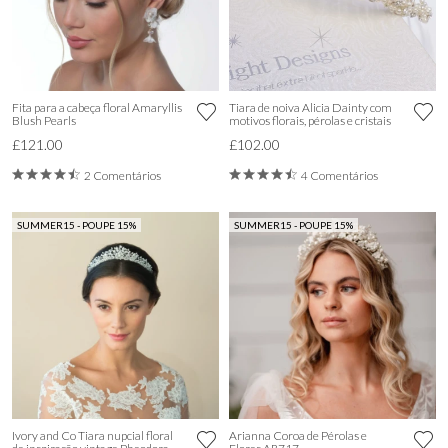
Fita para a cabeça floral Amaryllis
Tiara de noiva Alicia Dainty com
Blush Pearls
motivos florais, pérolas e cristais
£121.00
£102.00
2 Comentários
4 Comentários
SUMMER15 - POUPE 15%
SUMMER15 - POUPE 15%
Ivory and Co Tiara nupcial floral
Arianna Coroa de Pérolas e