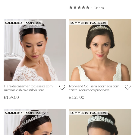
1 Crítica
SUMMER15 - POUPE 15%
SUMMER15 - POUPE 15%
Tiara de casamento clássica com
Ivory and Co Tiara adornada com
zircónia cúbica estilo lustre
cristais dourados preciosos
£159.00
£135.00
SUMMER15 - POUPE 15%
SUMMER15 - POUPE 15%