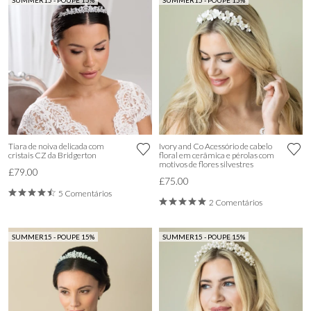
SUMMER15 - POUPE 15%
SUMMER15 - POUPE 15%
Tiara de noiva delicada com
Ivory and Co Acessório de cabelo
cristais CZ da Bridgerton
floral em cerâmica e pérolas com
motivos de flores silvestres
£79.00
£75.00
5 Comentários
2 Comentários
SUMMER15 - POUPE 15%
SUMMER15 - POUPE 15%