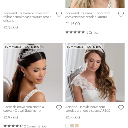
Ivory and Co Tiara de noiva com
Ivory and Co Tiara nupcial floral
folhas esmaltadas em ouro rosa e
com cristais e pérolas Samira
cristais
£115.00
£115.00
1 Crítica
SUMMER15 - POUPE 15%
SUMMER15 - POUPE 15%
Coroa de noiva com zircónia
Arianna Tiara de noiva com
cúbica «Dubai Statement»
pérolas grandes e strass AR810
£197.00
£175.00
2 Comentários