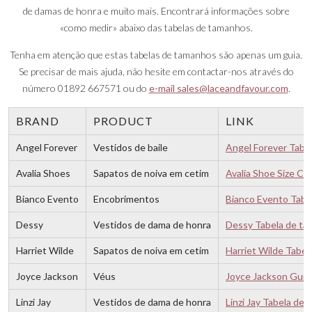
de damas de honra e muito mais. Encontrará informações sobre
«como medir» abaixo das tabelas de tamanhos.
Tenha em atenção que estas tabelas de tamanhos são apenas um guia.
Se precisar de mais ajuda, não hesite em contactar-nos através do
número 01892 667571 ou do
e-mail sales@laceandfavour.com
.
BRAND
PRODUCT
LINK
Angel Forever
Vestidos de baile
Angel Forever Tabe
Avalia Shoes
Sapatos de noiva em cetim
Avalia Shoe Size Ch
Bianco Evento
Encobrimentos
Bianco Evento Tabe
Dessy
Vestidos de dama de honra
Dessy Tabela de ta
Harriet Wilde
Sapatos de noiva em cetim
Harriet Wilde Tabel
Joyce Jackson
Véus
Joyce Jackson Guia
Linzi Jay
Vestidos de dama de honra
Linzi Jay Tabela de