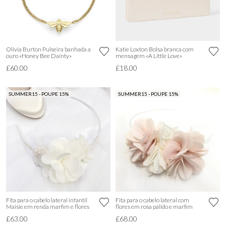
Olivia Burton Pulseira banhada a
Katie Loxton Bolsa branca com
ouro «Honey Bee Dainty»
mensagem «A Little Love»
£60.00
£18.00
SUMMER15 - POUPE 15%
SUMMER15 - POUPE 15%
Fita para o cabelo lateral infantil
Fita para o cabelo lateral com
Maisie em renda marfim e flores
flores em rosa pálido e marfim
£63.00
£68.00