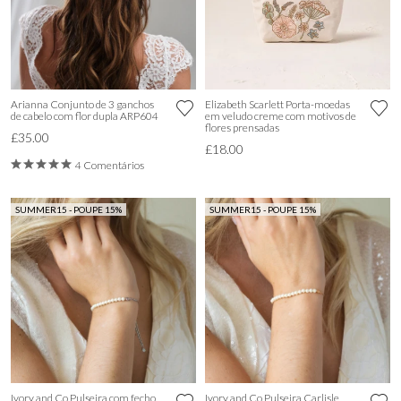
Arianna Conjunto de 3 ganchos
Elizabeth Scarlett Porta-moedas
de cabelo com flor dupla ARP604
em veludo creme com motivos de
flores prensadas
£35.00
£18.00
4 Comentários
SUMMER15 - POUPE 15%
SUMMER15 - POUPE 15%
Ivory and Co Pulseira com fecho
Ivory and Co Pulseira Carlisle