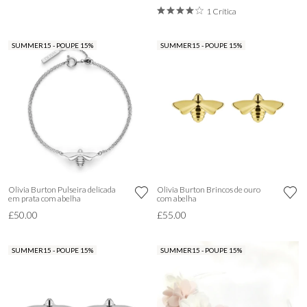
1 Crítica
SUMMER15 - POUPE 15%
SUMMER15 - POUPE 15%
Olivia Burton Pulseira delicada
Olivia Burton Brincos de ouro
em prata com abelha
com abelha
£50.00
£55.00
SUMMER15 - POUPE 15%
SUMMER15 - POUPE 15%