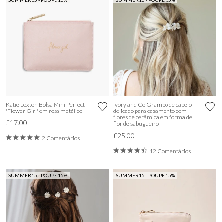
SUMMER15 - POUPE 15%
SUMMER15 - POUPE 15%
Katie Loxton Bolsa Mini Perfect
Ivory and Co Grampo de cabelo
'Flower Girl' em rosa metálico
delicado para casamento com
flores de cerâmica em forma de
£17.00
flor de sabugueiro
£25.00
2 Comentários
12 Comentários
SUMMER15 - POUPE 15%
SUMMER15 - POUPE 15%