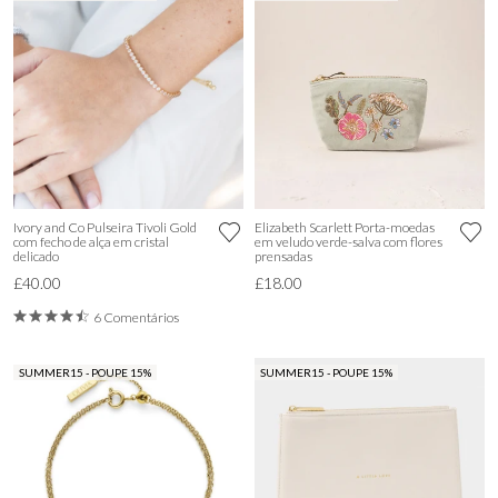
Ivory and Co Pulseira Tivoli Gold
Elizabeth Scarlett Porta-moedas
com fecho de alça em cristal
em veludo verde-salva com flores
delicado
prensadas
£40.00
£18.00
6 Comentários
SUMMER15 - POUPE 15%
SUMMER15 - POUPE 15%