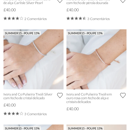
de alça Carlisle Silver Pearl
com fecho de pérola dourada
£40.00
£40.00
2 Comentários
3 Comentários
SUMMER15 - POUPE 15%
SUMMER15 - POUPE 15%
Ivory and Co Pulseira Tivoli Silver
Ivory and Co Pulseira Tivoli em
com fecho de cristal delicado
ouro rosa com fecho de alça e
cristais delicados
£40.00
£40.00
3 Comentários
SUMMER15 - POUPE 15%
SUMMER15 - POUPE 15%