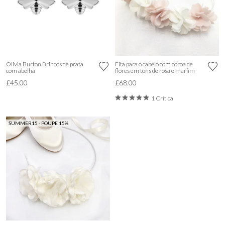
Olivia Burton Brincos de prata
Fita para o cabelo com coroa de
com abelha
flores em tons de rosa e marfim
£45.00
£68.00
1 Crítica
SUMMER15 - POUPE 15%