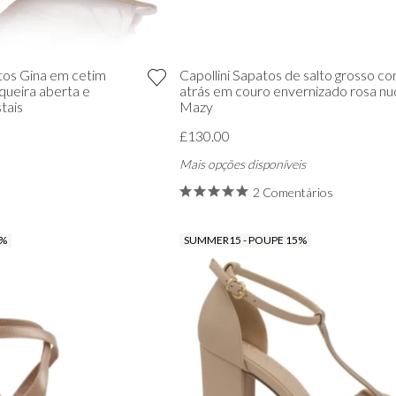
tos Gina em cetim
Capollini Sapatos de salto grosso co
queira aberta e
atrás em couro envernizado rosa nu
tais
Mazy
£130.00
Mais opções disponíveis
2 Comentários
5%
SUMMER15 - POUPE 15%