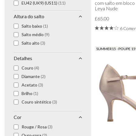
com salto em bloco
EU42 (UK9) (US11)
(11)
Brincos de baile
Leya Nude
Pulseiras de baile
Altura do salto
£65.00
Colares de baile
Salto baixo
(1)
Conjuntos de joalharia de baile
6 Comen
Salto médio
(9)
Joalharia de baile em prata
Joalharia de baile em ouro
Salto alto
(3)
SUMMER15 - POUPE 1
Detalhes
Couro
(4)
Diamante
(2)
Acetato
(3)
Brilho
(1)
Couro sintético
(3)
Cor
Rouge / Rosa
(3)
Ouro-rosa
(2)