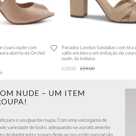
 de couro nude com
Paradox London Sandálias com tira 
ueira aberta da Orchid
salto em bloco em imitação de couro
nude, da Indiana
£28.00
£59.00
is
TOM NUDE – UM ITEM
ROUPA!
átil para o seu guarda-roupa. Com uma vasta gama de
nde variedade de looks, adequando-se a praticamente
s deslumbrantes toques finais ao seu estilo nupcial são