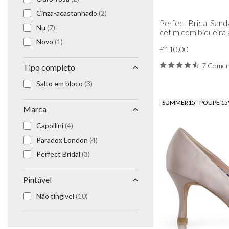
Cinza-acastanhado
(2)
Perfect Bridal Sand
Nu
(7)
cetim com biqueira 
Novo
(1)
£110.00
7 Comen
Tipo completo
Salto em bloco
(3)
SUMMER15 - POUPE 1
Marca
Capollini
(4)
Paradox London
(4)
Perfect Bridal
(3)
Pintável
Não tingível
(10)