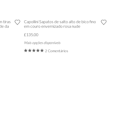
m tiras
Capollini Sapatos de salto alto de bico fino
de da
em couro envernizado rosa nude
£135.00
Mais opções disponíveis
2 Comentários