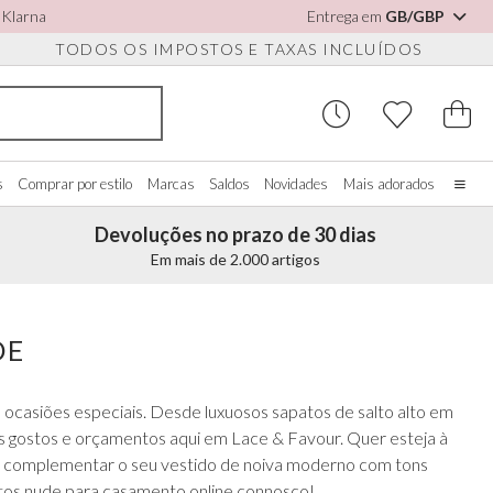
e Klarna
Entrega em
GB/GBP
TODOS OS IMPOSTOS E TAXAS INCLUÍDOS
s
Comprar por estilo
Marcas
Saldos
Novidades
Mais adorados
Devoluções no prazo de 30 dias
Página inicial
Em mais de 2.000 artigos
A nossa história
Noivas reais
 PARA CALÇADO
OMPRAR POR COR
DIVERSOS
COMPRAR POR MARCA
Sobre nós
DE
r tudo
Ver tudo
Ver tudo
Contacte-nos
apatos
rfim/Branco
Porta-joias
Perfect Bridal
 ocasiões especiais. Desde luxuosos sapatos de salto alto em
 para sapatos
ul
Relógios de noiva
Perfect Occasion
 os gostos e orçamentos aqui em Lace & Favour. Quer esteja à
sa Blush
Caixas para Relógios
Rainbow Club
para complementar o seu vestido de noiva moderno com tons
ul Marinho
Óculos de sol para casamento
Avalia
atos nude para casamento online connosco!