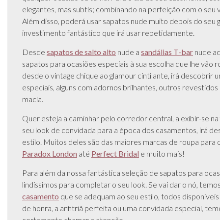
elegantes, mas subtis; combinando na perfeição com o seu ve
Além disso, poderá usar sapatos nude muito depois do seu 
investimento fantástico que irá usar repetidamente.
Desde
sapatos de salto alto
nude a
sandálias T-bar
nude ad
sapatos para ocasiões especiais à sua escolha que lhe vão 
desde o vintage chique ao glamour cintilante, irá descobrir
especiais, alguns com adornos brilhantes, outros revesti
macia.
Quer esteja a caminhar pelo corredor central, a exibir-se na
seu look de convidada para a época dos casamentos, irá d
estilo. Muitos deles são das maiores marcas de roupa para
Paradox London
até
Perfect Bridal
e muito mais!
Para além da nossa fantástica seleção de sapatos para ocas
lindíssimos para completar o seu look. Se vai dar o nó, tem
casamento
que se adequam ao seu estilo, todos disponíveis 
de honra, a anfitriã perfeita ou uma convidada especial, tem
certamente chamar a atenção.