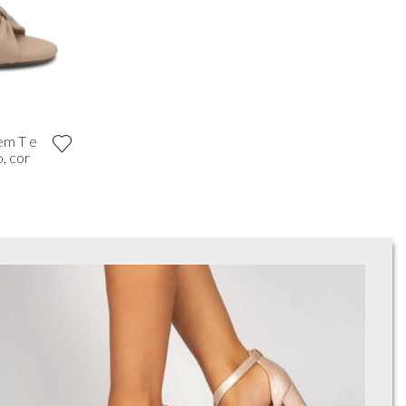
em T e
, cor