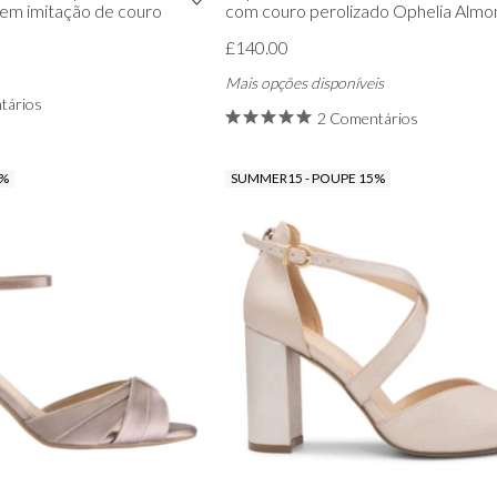
 em imitação de couro
com couro perolizado Ophelia Almo
£140.00
Mais opções disponíveis
tários
2 Comentários
5%
SUMMER15 - POUPE 15%
VER TUDO DE BAILE DE FINALISTAS