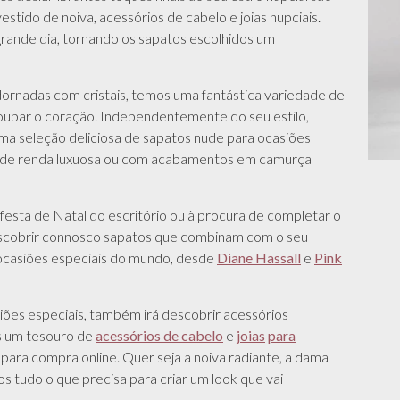
stido de noiva, acessórios de cabelo e joias nupciais.
grande dia, tornando os sapatos escolhidos um
ornadas com cristais, temos uma fantástica variedade de
roubar o coração. Independentemente do seu estilo,
 uma seleção deliciosa de sapatos nude para ocasiões
dos de renda luxuosa ou com acabamentos em camurça
 festa de Natal do escritório ou à procura de completar o
escobrir connosco sapatos que combinam com o seu
 ocasiões especiais do mundo, desde
Diane Hassall
e
Pink
iões especiais, também irá descobrir acessórios
os um tesouro de
acessórios de cabelo
e
joias
para
para compra online. Quer seja a noiva radiante, a dama
os tudo o que precisa para criar um look que vai