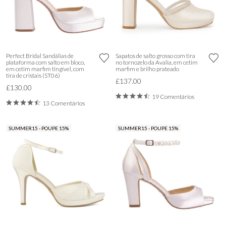
Perfect Bridal Sandálias de
Sapatos de salto grosso com tira
plataforma com salto em bloco,
no tornozelo da Avalia, em cetim
em cetim marfim tingível, com
marfim e brilho prateado
tira de cristais (ST06)
£137.00
£130.00
19 Comentários
13 Comentários
SUMMER15 - POUPE 15%
SUMMER15 - POUPE 15%