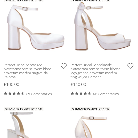
SUMMER15 - POUPE 15%
SUMMER15 - POUPE 15%
Perfect Bridal Sapatos de
Perfect Bridal Sandálias de
plataforma com salto em bloco
plataforma com salto em bloco e
em cetim marfim tingível da
laço grande, em cetim marfim
Paloma
tingível, da Camden
£100.00
£110.00
65 Comentários
48 Comentários
SUMMER15 - POUPE 15%
SUMMER15 - POUPE 15%