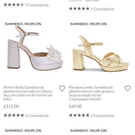
9 Comentários
5 Comentários
SUMMER15 - POUPE 15%
SUMMER15 - POUPE 15%
Perfect Bridal Sandálias de
Paradox London Sandálias de
plataforma com salto em bloco e
plataforma com salto grosso e
laço, em cetim cor de marfim, da
largura ampla Nerita
Eden
Champagne Metallic
£115.00
£69.00
3 Comentários
3 Comentários
SUMMER15 - POUPE 15%
SUMMER15 - POUPE 15%