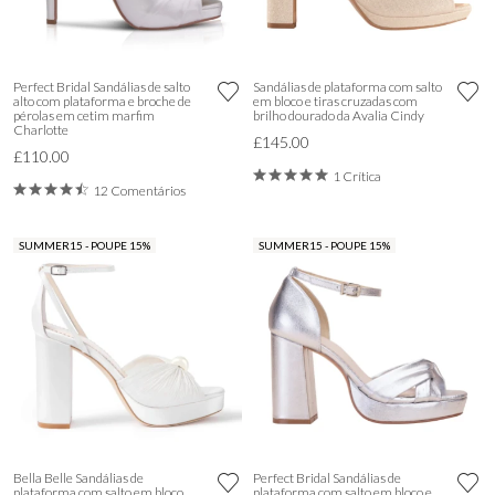
Perfect Bridal Sandálias de salto
Sandálias de plataforma com salto
alto com plataforma e broche de
em bloco e tiras cruzadas com
pérolas em cetim marfim
brilho dourado da Avalia Cindy
Charlotte
£145.00
£110.00
1 Crítica
12 Comentários
SUMMER15 - POUPE 15%
SUMMER15 - POUPE 15%
Bella Belle Sandálias de
Perfect Bridal Sandálias de
plataforma com salto em bloco
plataforma com salto em bloco e