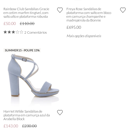
Rainbow Club Sandálias Gracie
Freya Rose Sandálias de
em cetim marfim tingível, com
plataforma com salto em bloco
salto alto e plataforma robusta
em camurça champanhe e
madrepérola da Bonnie
£50.00
£110.00
£695.00
2 Comentários
Mais opções disponíveis
SUMMER15 - POUPE 15%
Harriet Wilde Sandálias de
plataforma em camurça azul da
Arabella Block
£143.00
£230.00