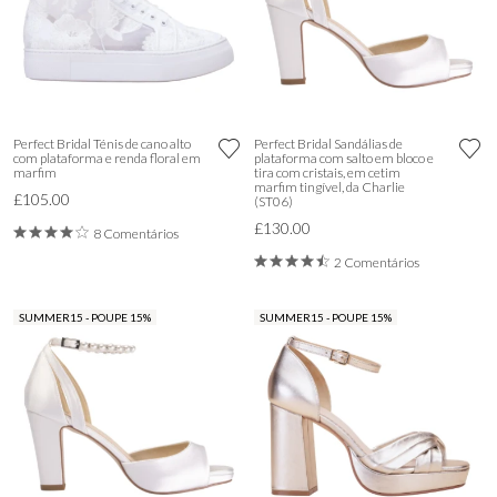
Perfect Bridal Ténis de cano alto
Perfect Bridal Sandálias de
com plataforma e renda floral em
plataforma com salto em bloco e
marfim
tira com cristais, em cetim
marfim tingível, da Charlie
£105.00
(ST06)
£130.00
8 Comentários
2 Comentários
SUMMER15 - POUPE 15%
SUMMER15 - POUPE 15%