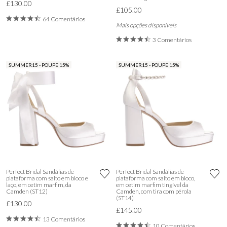
£130.00
£105.00
64 Comentários
Mais opções disponíveis
3 Comentários
SUMMER15 - POUPE 15%
SUMMER15 - POUPE 15%
Perfect Bridal Sandálias de
Perfect Bridal Sandálias de
plataforma com salto em bloco e
plataforma com salto em bloco,
laço, em cetim marfim, da
em cetim marfim tingível da
Camden (ST12)
Camden, com tira com pérola
(ST14)
£130.00
£145.00
13 Comentários
10 Comentários