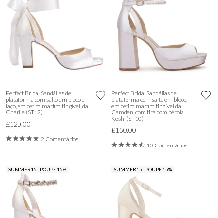
Perfect Bridal Sandálias de
Perfect Bridal Sandálias de
plataforma com salto em bloco e
plataforma com salto em bloco,
laço, em cetim marfim tingível, da
em cetim marfim tingível da
Charlie (ST12)
Camden, com tira com pérola
Keshi (ST10)
£120.00
£150.00
2 Comentários
10 Comentários
SUMMER15 - POUPE 15%
SUMMER15 - POUPE 15%