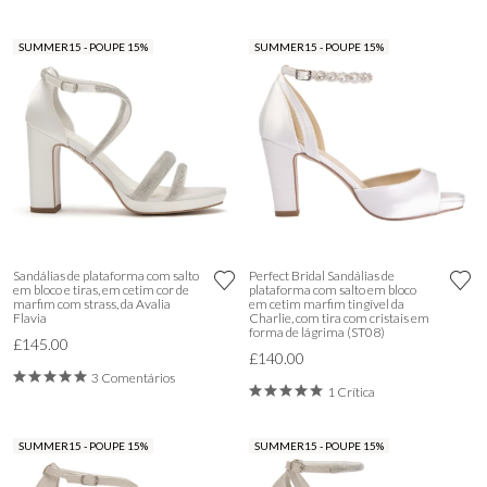
SUMMER15 - POUPE 15%
SUMMER15 - POUPE 15%
Sandálias de plataforma com salto
Perfect Bridal Sandálias de
em bloco e tiras, em cetim cor de
plataforma com salto em bloco
marfim com strass, da Avalia
em cetim marfim tingível da
Flavia
Charlie, com tira com cristais em
forma de lágrima (ST08)
£145.00
£140.00
3 Comentários
1 Crítica
SUMMER15 - POUPE 15%
SUMMER15 - POUPE 15%