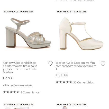
SUMMER15 - POUPE 15%
SUMMER15 - POUPE 15%
Rainbow Club Sandálias de
Sapatos Avalia Coco em marfim
plataforma com tiras e salto
acetinado com salto alto e tira em
grosso em cetim marfim da
T
Marissa
£130.00
£99.00
33 Comentários
Mais opções disponíveis
3 Comentários
SUMMER15 - POUPE 15%
SUMMER15 - POUPE 15%