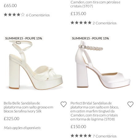
Camden, com tira com pérolas e
£65.00
cristais (ST07)
£135.00
6 Comentários
2 Comentários
SUMMER15 - POUPE 15%
SUMMER15 - POUPE 15%
Bella Belle Sandálias de
Perfect Bridal Sandálias de
plataforma com salto grosso em
plataforma com salto em bloco,
blocos Serafina Ivory Silk
em cetim marfim tingível da
Camden, com tira com cristais
£325.00
em forma de lágrima (ST08)
£150.00
Mais opções disponíveis
7 Comentários