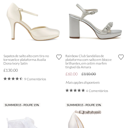
Sapatos de salto alto com tira no
Rainbow Club Sandálias de
tornozelo e plataforma Avalia
plataforma com salto em bloco e
Dona Ivory Satin
brilhantes, em cetim marfim
tingível da Amara
£130.00
£60.00
£110.00
9 Comentários
Mais opções disponíveis
4 Comentários
SUMMER15 - POUPE 15%
SUMMER15 - POUPE 15%