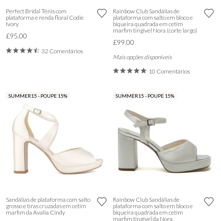
Perfect Bridal Ténis com
Rainbow Club Sandálias de
plataforma e renda floral Codie
plataforma com salto em bloco e
Ivory
biqueira quadrada em cetim
marfim tingível Nora (corte largo)
£95.00
£99.00
32 Comentários
Mais opções disponíveis
10 Comentários
SUMMER15 - POUPE 15%
SUMMER15 - POUPE 15%
Sandálias de plataforma com salto
Rainbow Club Sandálias de
grosso e tiras cruzadas em cetim
plataforma com salto em bloco e
marfim da Avalia Cindy
biqueira quadrada em cetim
marfim tingível da Nora