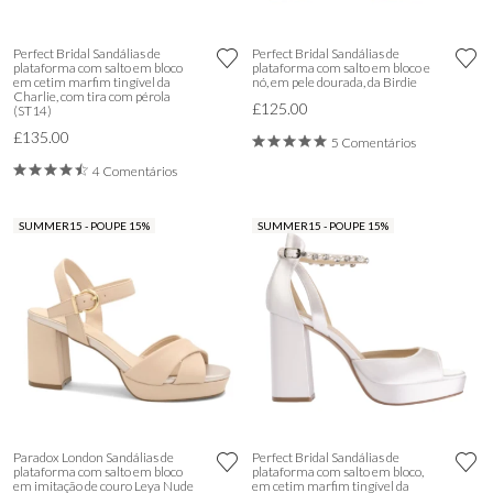
Perfect Bridal Sandálias de
Perfect Bridal Sandálias de
plataforma com salto em bloco
plataforma com salto em bloco e
em cetim marfim tingível da
nó, em pele dourada, da Birdie
Charlie, com tira com pérola
£125.00
(ST14)
£135.00
5 Comentários
4 Comentários
SUMMER15 - POUPE 15%
SUMMER15 - POUPE 15%
Paradox London Sandálias de
Perfect Bridal Sandálias de
plataforma com salto em bloco
plataforma com salto em bloco,
em imitação de couro Leya Nude
em cetim marfim tingível da