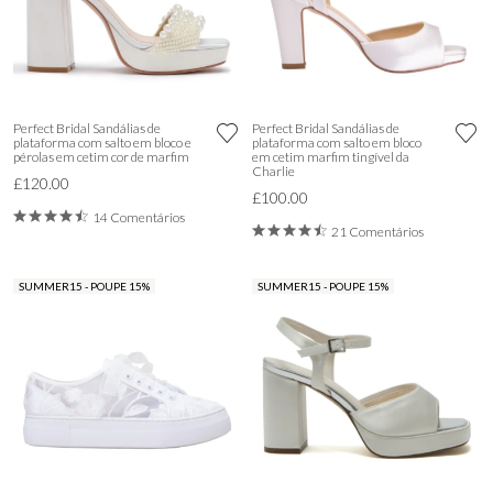
Perfect Bridal Sandálias de
Perfect Bridal Sandálias de
plataforma com salto em bloco e
plataforma com salto em bloco
pérolas em cetim cor de marfim
em cetim marfim tingível da
Charlie
£120.00
£100.00
14 Comentários
21 Comentários
SUMMER15 - POUPE 15%
SUMMER15 - POUPE 15%