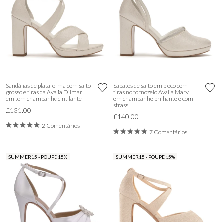
Sandálias de plataforma com salto
Sapatos de salto em bloco com
grosso e tiras da Avalia Dilmar
tiras no tornozelo Avalia Mary,
em tom champanhe cintilante
em champanhe brilhante e com
strass
£131.00
£140.00
2 Comentários
7 Comentários
SUMMER15 - POUPE 15%
SUMMER15 - POUPE 15%