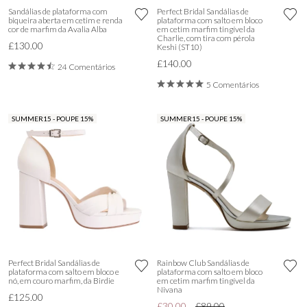
Sandálias de plataforma com
Perfect Bridal Sandálias de
biqueira aberta em cetim e renda
plataforma com salto em bloco
cor de marfim da Avalia Alba
em cetim marfim tingível da
Charlie, com tira com pérola
£130.00
Keshi (ST10)
£140.00
24 Comentários
5 Comentários
SUMMER15 - POUPE 15%
SUMMER15 - POUPE 15%
Perfect Bridal Sandálias de
Rainbow Club Sandálias de
plataforma com salto em bloco e
plataforma com salto em bloco
nó, em couro marfim, da Birdie
em cetim marfim tingível da
Nivana
£125.00
£30.00
£89.00