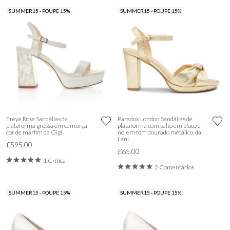
SUMMER15 - POUPE 15%
SUMMER15 - POUPE 15%
Freya Rose Sandálias de
Paradox London Sandálias de
plataforma grossa em camurça
plataforma com salto em bloco e
cor de marfim da Gigi
nó, em tom dourado metálico, da
Lani
£595.00
£65.00
1 Crítica
2 Comentários
SUMMER15 - POUPE 15%
SUMMER15 - POUPE 15%