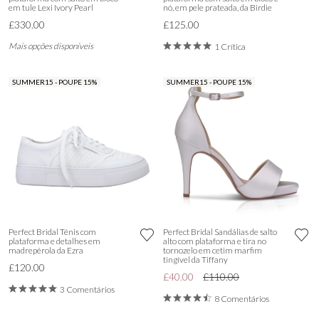
em tule Lexi Ivory Pearl
nó, em pele prateada, da Birdie
£330.00
£125.00
Mais opções disponíveis
1 Crítica
SUMMER15 - POUPE 15%
SUMMER15 - POUPE 15%
Perfect Bridal Ténis com
Perfect Bridal Sandálias de salto
plataforma e detalhes em
alto com plataforma e tira no
madrepérola da Ezra
tornozelo em cetim marfim
tingível da Tiffany
£120.00
£40.00
£110.00
3 Comentários
8 Comentários