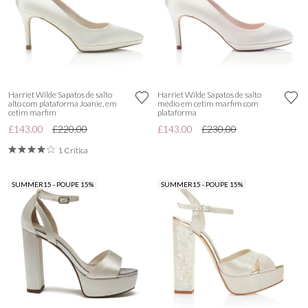
Harriet Wilde Sapatos de salto
Harriet Wilde Sapatos de salto
alto com plataforma Joanie, em
médio em cetim marfim com
cetim marfim
plataforma
£143.00
£220.00
£143.00
£230.00
1 Crítica
SUMMER15 - POUPE 15%
SUMMER15 - POUPE 15%