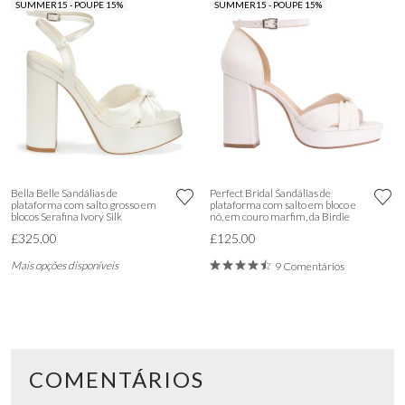
SUMMER15 - POUPE 15%
SUMMER15 - POUPE 15%
Bella Belle Sandálias de
Perfect Bridal Sandálias de
plataforma com salto grosso em
plataforma com salto em bloco e
blocos Serafina Ivory Silk
nó, em couro marfim, da Birdie
£325.00
£125.00
Mais opções disponíveis
9 Comentários
COMENTÁRIOS