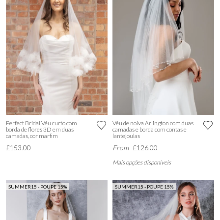
Perfect Bridal Véu curto com
Véu de noiva Arlington com duas
borda de flores 3D em duas
camadas e borda com contas e
camadas, cor marfim
lantejoulas
£153.00
From
£126.00
Mais opções disponíveis
SUMMER15 - POUPE 15%
SUMMER15 - POUPE 15%