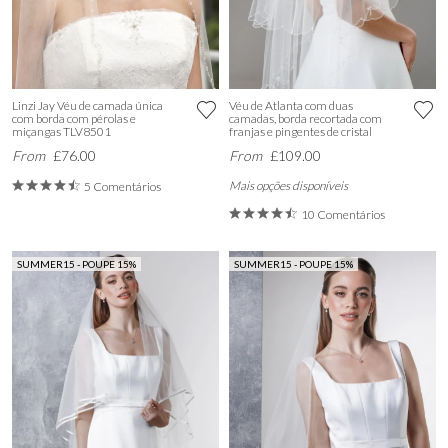
Linzi Jay Véu de camada única
Véu de Atlanta com duas
com borda com pérolas e
camadas, borda recortada com
miçangas TLV8501
franjas e pingentes de cristal
From
£76.00
From
£109.00
Mais opções disponíveis
5 Comentários
10 Comentários
SUMMER15 - POUPE 15%
SUMMER15 - POUPE 15%