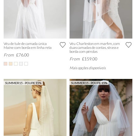
Véu de tule de camada única
Véu Charleston em marfim, com
Maine com borda em linha reta
duas camadas de contas, strass e
borda com pérolas
From
£76.00
From
£159.00
Mais opções disponíveis
SUMMER15 - POUPE 15%
SUMMER15 - POUPE 15%