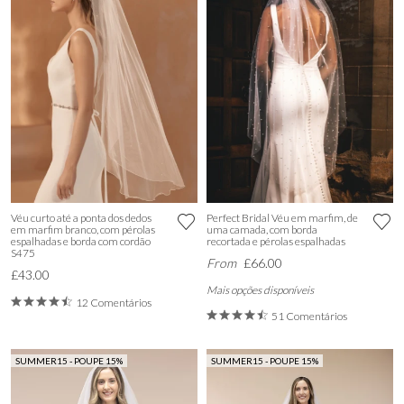
Véu curto até a ponta dos dedos
Perfect Bridal Véu em marfim, de
em marfim branco, com pérolas
uma camada, com borda
espalhadas e borda com cordão
recortada e pérolas espalhadas
S475
From
£66.00
£43.00
Mais opções disponíveis
12 Comentários
51 Comentários
SUMMER15 - POUPE 15%
SUMMER15 - POUPE 15%