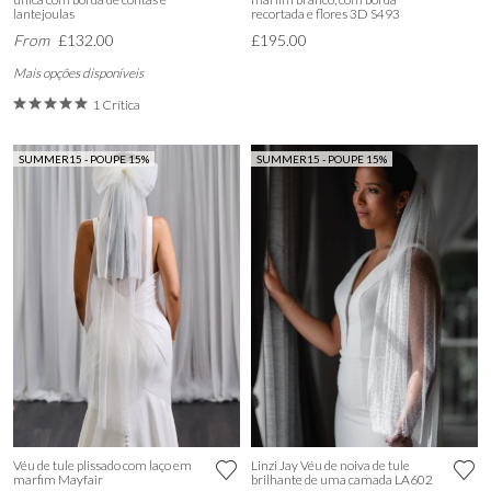
lantejoulas
recortada e flores 3D S493
From
£132.00
£195.00
Mais opções disponíveis
1 Crítica
SUMMER15 - POUPE 15%
SUMMER15 - POUPE 15%
Véu de tule plissado com laço em
Linzi Jay Véu de noiva de tule
marfim Mayfair
brilhante de uma camada LA602