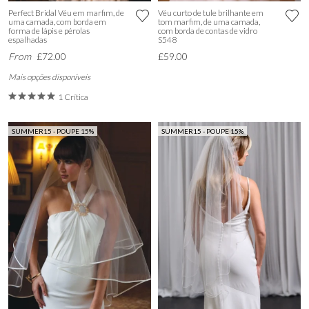
Perfect Bridal Véu em marfim, de
Véu curto de tule brilhante em
uma camada, com borda em
tom marfim, de uma camada,
forma de lápis e pérolas
com borda de contas de vidro
espalhadas
S548
From
£72.00
£59.00
Mais opções disponíveis
1 Crítica
SUMMER15 - POUPE 15%
SUMMER15 - POUPE 15%