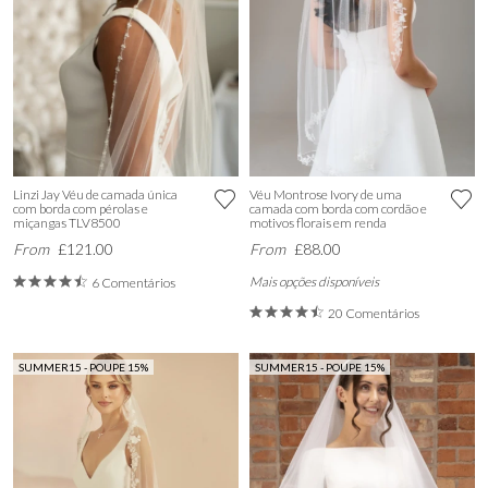
Linzi Jay Véu de camada única
Véu Montrose Ivory de uma
com borda com pérolas e
camada com borda com cordão e
miçangas TLV8500
motivos florais em renda
From
£121.00
From
£88.00
Mais opções disponíveis
6 Comentários
20 Comentários
SUMMER15 - POUPE 15%
SUMMER15 - POUPE 15%