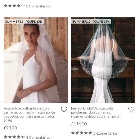
3 Comentários
SUMMER15 - POUPE 15%
SUMMER15 - POUPE 15%
Véu de tule brilhante em dois
Perfect Bridal Véu curto de
camadas, cor marfim, até à ponta
pérolas em dois camadas,
dos dedos, com strass espalhados
ricamente decorado, em marfim
S496
£116.00
£93.00
3 Comentários
4 Comentários