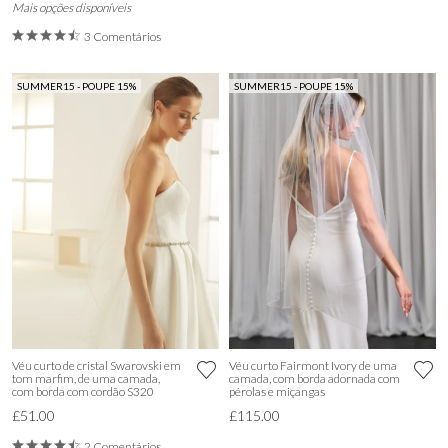
Mais opções disponíveis
3 Comentários
SUMMER15 - POUPE 15%
SUMMER15 - POUPE 15%
Véu curto de cristal Swarovski em
Véu curto Fairmont Ivory de uma
tom marfim, de uma camada,
camada, com borda adornada com
com borda com cordão S320
pérolas e miçangas
£51.00
£115.00
2 Comentários