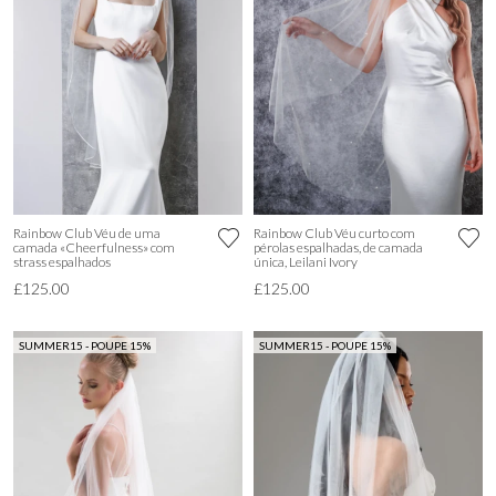
Rainbow Club Véu de uma
Rainbow Club Véu curto com
camada «Cheerfulness» com
pérolas espalhadas, de camada
strass espalhados
única, Leilani Ivory
£125.00
£125.00
SUMMER15 - POUPE 15%
SUMMER15 - POUPE 15%