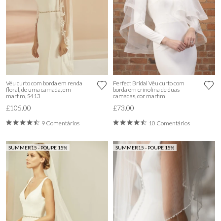
Véu curto com borda em renda
Perfect Bridal Véu curto com
floral, de uma camada, em
borda em crinolina de duas
marfim, S413
camadas, cor marfim
£105.00
£73.00
9 Comentários
10 Comentários
SUMMER15 - POUPE 15%
SUMMER15 - POUPE 15%