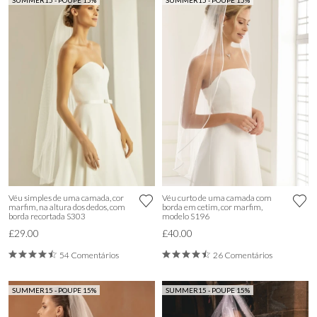
SUMMER15 - POUPE 15%
SUMMER15 - POUPE 15%
Véu simples de uma camada, cor
Véu curto de uma camada com
marfim, na altura dos dedos, com
borda em cetim, cor marfim,
borda recortada S303
modelo S196
£29.00
£40.00
54 Comentários
26 Comentários
SUMMER15 - POUPE 15%
SUMMER15 - POUPE 15%