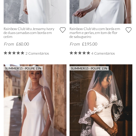
Rainbow Club Véu Jessamy Ivory
Rainbow Club Véu com borda em
de duas camadas com borda em
marfim e perlas, em tom de flor
cetim
de sabugueiro
From
£60.00
From
£195.00
2 Comentários
4 Comentários
SUMMER15 - POUPE 15%
SUMMER15 - POUPE 15%