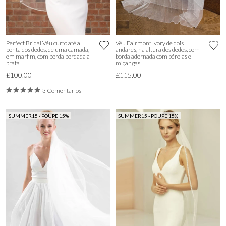
Perfect Bridal Véu curto até a
Véu Fairmont Ivory de dois
ponta dos dedos, de uma camada,
andares, na altura dos dedos, com
em marfim, com borda bordada a
borda adornada com pérolas e
prata
miçangas
£100.00
£115.00
3 Comentários
SUMMER15 - POUPE 15%
SUMMER15 - POUPE 15%