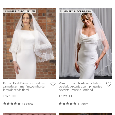
SUMMER15 - POUPE 15%
SUMMER15 - POUPE 15%
Perfect Bridal Véu curto de duas
Véu curto com borda recortada e
camadas em marfim, com borda
bordado de contas, com pingentes
larga de renda floral
de cristal, modelo Portland
£165.00
£189.00
1 Crítica
1 Crítica