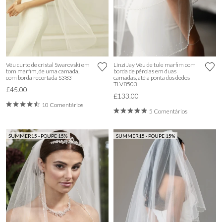
Véu curto de cristal Swarovski em
Linzi Jay Véu de tule marfim com
tom marfim, de uma camada,
borda de pérolas em duas
com borda recortada S383
camadas, até a ponta dos dedos
TLV8503
£45.00
£133.00
10 Comentários
5 Comentários
SUMMER15 - POUPE 15%
SUMMER15 - POUPE 15%