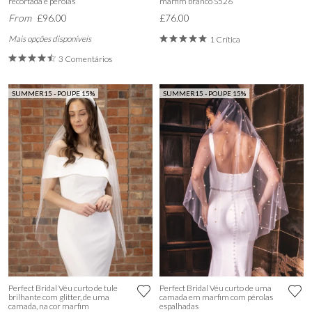
recortada e pérolas
marfim branco S526
From
£96.00
£76.00
Mais opções disponíveis
1 Crítica
3 Comentários
SUMMER15 - POUPE 15%
SUMMER15 - POUPE 15%
Perfect Bridal Véu curto de tule
Perfect Bridal Véu curto de uma
brilhante com glitter, de uma
camada em marfim com pérolas
camada, na cor marfim
espalhadas