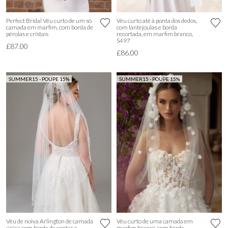
Perfect Bridal Véu curto de um só
Véu curto até à ponta dos dedos,
camada em marfim, com borda de
com lantejoulas e borda
pérolas e cristais
recortada, em marfim branco,
S497
£87.00
£86.00
SUMMER15 - POUPE 15%
SUMMER15 - POUPE 15%
Véu de noiva Arlington de camada
Véu curto de uma camada em
única com borda de contas e
marfim branco, com borda