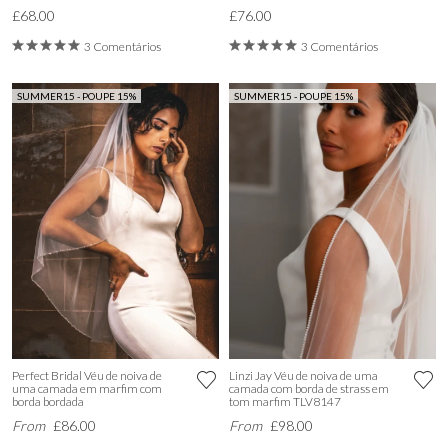
£68.00
£76.00
3 Comentários
3 Comentários
SUMMER15 - POUPE 15%
SUMMER15 - POUPE 15%
Perfect Bridal Véu de noiva de
Linzi Jay Véu de noiva de uma
uma camada em marfim com
camada com borda de strass em
borda bordada
tom marfim TLV8147
From
£86.00
From
£98.00