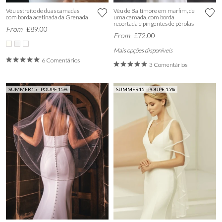
Véu estreito de duas camadas
Véu de Baltimore em marfim, de
com borda acetinada da Grenada
uma camada, com borda
recortada e pingentes de pérolas
From
£89.00
From
£72.00
Mais opções disponíveis
6 Comentários
3 Comentários
SUMMER15 - POUPE 15%
SUMMER15 - POUPE 15%