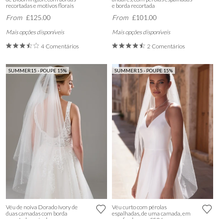
recortadas e motivos florais
e borda recortada
From
£125.00
From
£101.00
Mais opções disponíveis
Mais opções disponíveis
4 Comentários
2 Comentários
SUMMER15 - POUPE 15%
SUMMER15 - POUPE 15%
Véu de noiva Dorado Ivory de
Véu curto com pérolas
duas camadas com borda
espalhadas, de uma camada, em