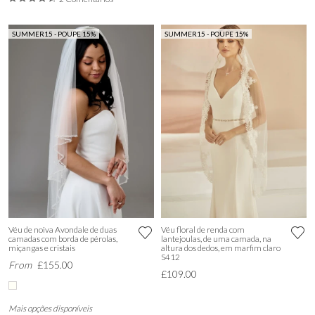
SUMMER15 - POUPE 15%
SUMMER15 - POUPE 15%
Véu de noiva Avondale de duas
Véu floral de renda com
camadas com borda de pérolas,
lantejoulas, de uma camada, na
miçangas e cristais
altura dos dedos, em marfim claro
S412
From
£155.00
£109.00
Mais opções disponíveis