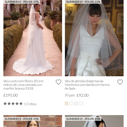
SUMMER15 - POUPE 15%
SUMMER15 - POUPE 15%
Véu curto com flores 3D em
Véu de pérolas dispersas da
relevo, de uma camada, em
Martinica com borda em forma
marfim branco S538
de lápis
£195.00
From
£92.00
1 Crítica
SUMMER15 - POUPE 15%
SUMMER15 - POUPE 15%