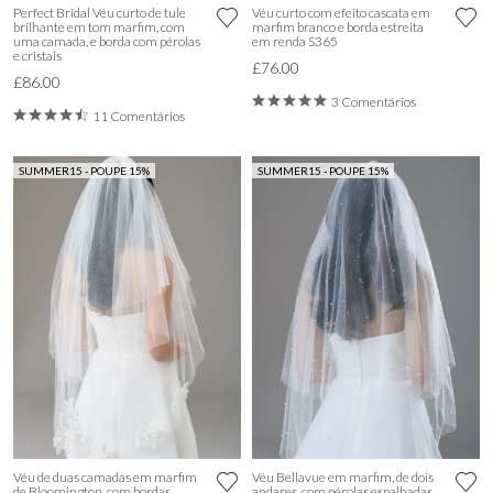
Perfect Bridal Véu curto de tule
Véu curto com efeito cascata em
brilhante em tom marfim, com
marfim branco e borda estreita
uma camada, e borda com pérolas
em renda S365
e cristais
£76.00
£86.00
3 Comentários
11 Comentários
SUMMER15 - POUPE 15%
SUMMER15 - POUPE 15%
Véu de duas camadas em marfim
Véu Bellavue em marfim, de dois
de Bloomington, com bordas
andares, com pérolas espalhadas