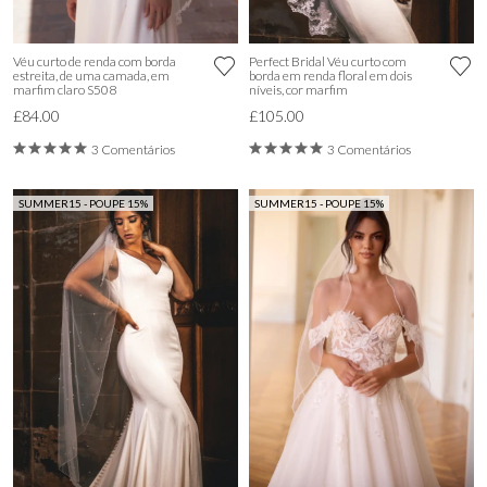
Véu curto de renda com borda
Perfect Bridal Véu curto com
estreita, de uma camada, em
borda em renda floral em dois
marfim claro S508
níveis, cor marfim
£84.00
£105.00
3 Comentários
3 Comentários
SUMMER15 - POUPE 15%
SUMMER15 - POUPE 15%