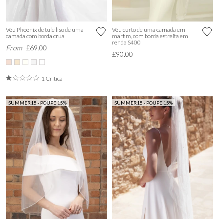
Véu Phoenix de tule liso de uma
Véu curto de uma camada em
camada com borda crua
marfim, com borda estreita em
renda S400
From
£69.00
£90.00
1 Crítica
SUMMER15 - POUPE 15%
SUMMER15 - POUPE 15%