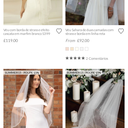
Véu com borda de strass e efeito
Véu Sahara de duas camadas com
cascata em marfim branco S399
strass e borda em linha reta
£119.00
From
£92.00
2 Comentários
SUMMER15 - POUPE 15%
SUMMER15 - POUPE 15%