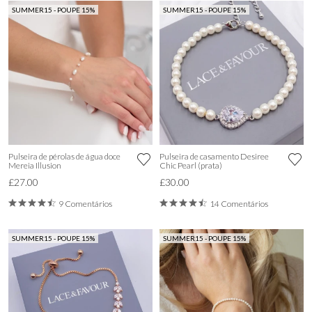
SUMMER15 - POUPE 15%
SUMMER15 - POUPE 15%
Pulseira de pérolas de água doce
Pulseira de casamento Desiree
Mereia Illusion
Chic Pearl (prata)
£27.00
£30.00
9 Comentários
14 Comentários
SUMMER15 - POUPE 15%
SUMMER15 - POUPE 15%