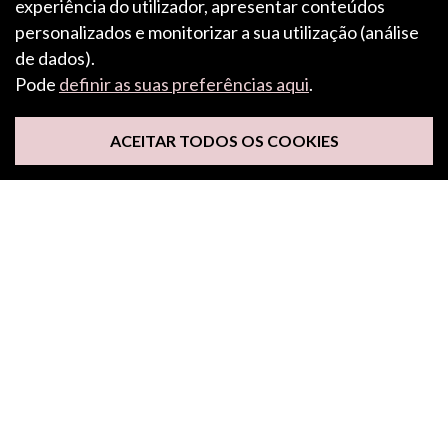
experiência do utilizador, apresentar conteúdos
Características e inspiração
personalizados e monitorizar a sua utilização (análise
Sobre
de dados).
Pode
definir as suas preferências aqui
.
INSCREVA-SE NA NOSSA NEWSLETTER
ACEITAR TODOS OS COOKIES
Siga-nos
Aceitamos Apple Pay, Google Pay, PayPal e cartões de
crédito/débito.
DEIXE O SEU COMENTÁRIO