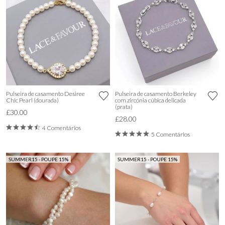
Pulseira de casamento Desiree
Pulseira de casamento Berkeley
Chic Pearl (dourada)
com zircónia cúbica delicada
(prata)
£30.00
£28.00
4 Comentários
5 Comentários
SUMMER15 - POUPE 15%
SUMMER15 - POUPE 15%