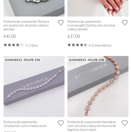
Pulseira de casamento Tamara
Pulseira de casamento
em prata com zircónia cúbica e
Connaught Dainty com zircónia
pérolas
cúbica (prata)
£45.00
£37.00
1 Crítica
4 Comentários
SUMMER15 - POUPE 15%
SUMMER15 - POUPE 15%
Pulseira de casamento
Pulseira de casamento Hampton
Grosvenor com cristais ovais
com zircónia cúbica em forma de
lágrima (ouro rosa)