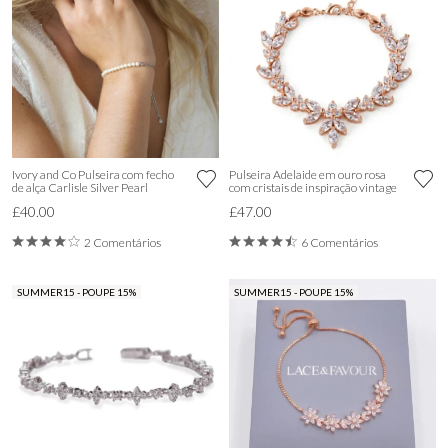
Ivory and Co Pulseira com fecho
Pulseira Adelaide em ouro rosa
de alça Carlisle Silver Pearl
com cristais de inspiração vintage
£40.00
£47.00
2 Comentários
6 Comentários
SUMMER15 - POUPE 15%
SUMMER15 - POUPE 15%