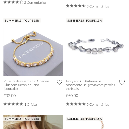
2 Comentários
3 Comentários
SUMMER15 - POUPE 15%
SUMMER15 - POUPE 15%
Pulseira de casamento Charlee
Ivory and Co Pulseira de
Chic com zircónia cúbica
casamento Belgravia com pérolas
(dourada)
e cristais
£32.00
£50.00
1 Crítica
5 Comentários
SUMMER15 - POUPE 15%
SUMMER15 - POUPE 15%