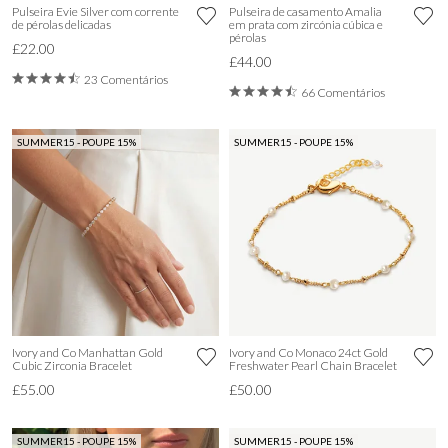
Pulseira Evie Silver com corrente
Pulseira de casamento Amalia
de pérolas delicadas
em prata com zircónia cúbica e
pérolas
£22.00
£44.00
23 Comentários
66 Comentários
SUMMER15 - POUPE 15%
SUMMER15 - POUPE 15%
Ivory and Co Manhattan Gold
Ivory and Co Monaco 24ct Gold
Cubic Zirconia Bracelet
Freshwater Pearl Chain Bracelet
£55.00
£50.00
SUMMER15 - POUPE 15%
SUMMER15 - POUPE 15%