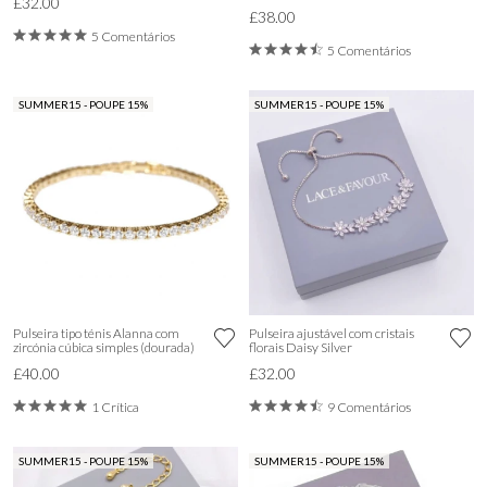
£32.00
£38.00
5 Comentários
5 Comentários
SUMMER15 - POUPE 15%
SUMMER15 - POUPE 15%
Pulseira tipo ténis Alanna com
Pulseira ajustável com cristais
zircónia cúbica simples (dourada)
florais Daisy Silver
£40.00
£32.00
1 Crítica
9 Comentários
SUMMER15 - POUPE 15%
SUMMER15 - POUPE 15%