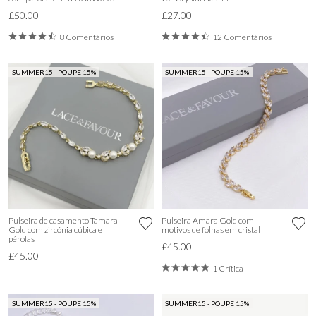
£50.00
£27.00
8 Comentários
12 Comentários
SUMMER15 - POUPE 15%
SUMMER15 - POUPE 15%
Pulseira de casamento Tamara
Pulseira Amara Gold com
Gold com zircónia cúbica e
motivos de folhas em cristal
pérolas
£45.00
£45.00
1 Crítica
SUMMER15 - POUPE 15%
SUMMER15 - POUPE 15%