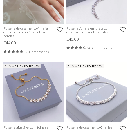
Pulseira de casamento Amalia
Pulseira Amara em prata com
em ouro com zircónia cúbica e
cristais e folhas entrelaçadas
pérolas
£45.00
£44.00
20 Comentários
13 Comentários
SUMMER15 - POUPE 15%
SUMMER15 - POUPE 15%
Pulseira ajustável com folhas em
Pulseira de casamento Charlee