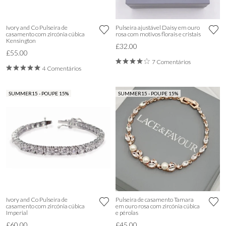
Ivory and Co Pulseira de
Pulseira ajustável Daisy em ouro
casamento com zircónia cúbica
rosa com motivos florais e cristais
Kensington
£32.00
£55.00
7 Comentários
4 Comentários
SUMMER15 - POUPE 15%
SUMMER15 - POUPE 15%
Ivory and Co Pulseira de
Pulseira de casamento Tamara
casamento com zircónia cúbica
em ouro rosa com zircónia cúbica
Imperial
e pérolas
£60.00
£45.00