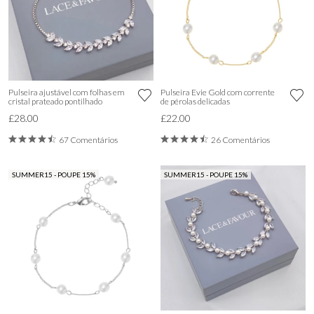
Pulseira ajustável com folhas em
Pulseira Evie Gold com corrente
cristal prateado pontilhado
de pérolas delicadas
£28.00
£22.00
67 Comentários
26 Comentários
SUMMER15 - POUPE 15%
SUMMER15 - POUPE 15%