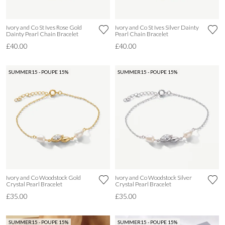
Ivory and Co St Ives Rose Gold
Ivory and Co St Ives Silver Dainty
Dainty Pearl Chain Bracelet
Pearl Chain Bracelet
£40.00
£40.00
SUMMER15 - POUPE 15%
SUMMER15 - POUPE 15%
Ivory and Co Woodstock Gold
Ivory and Co Woodstock Silver
Crystal Pearl Bracelet
Crystal Pearl Bracelet
£35.00
£35.00
SUMMER15 - POUPE 15%
SUMMER15 - POUPE 15%