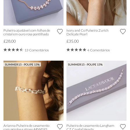
Pulseira ajustável com folhas de
Ivory and Co Pulseira Zurich
cristal em ouro rosa pontilhado
Delicate Pearl
£28.00
£35.00
13 Comentários
4 Comentários
SUMMER15 - POUPE 15%
SUMMER15 - POUPE 15%
Arianna Pulseira de casamento
Pulseira de casamento Langham
com pérolas e strass ARW093
CZ Crystal Hearts