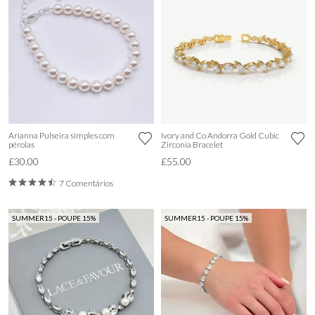
Arianna Pulseira simples com
Ivory and Co Andorra Gold Cubic
pérolas
Zirconia Bracelet
£30.00
£55.00
7 Comentários
SUMMER15 - POUPE 15%
SUMMER15 - POUPE 15%