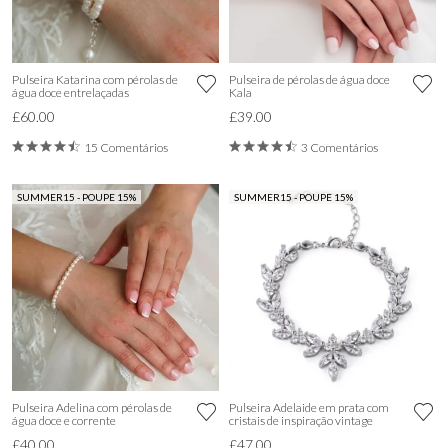
Pulseira Katarina com pérolas de
Pulseira de pérolas de água doce
água doce entrelaçadas
Kala
£60.00
£39.00
15 Comentários
3 Comentários
SUMMER15 - POUPE 15%
SUMMER15 - POUPE 15%
Pulseira Adelina com pérolas de
Pulseira Adelaide em prata com
água doce e corrente
cristais de inspiração vintage
£40.00
£47.00