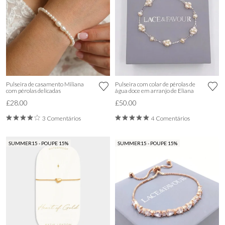
Pulseira de casamento Miliana
Pulseira com colar de pérolas de
com pérolas delicadas
água doce em arranjo de Eliana
£28.00
£50.00
3 Comentários
4 Comentários
SUMMER15 - POUPE 15%
SUMMER15 - POUPE 15%