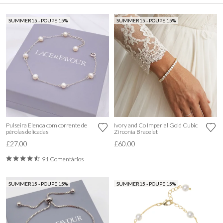
SUMMER15 - POUPE 15%
SUMMER15 - POUPE 15%
Pulseira Elenoa com corrente de
Ivory and Co Imperial Gold Cubic
pérolas delicadas
Zirconia Bracelet
£27.00
£60.00
91 Comentários
SUMMER15 - POUPE 15%
SUMMER15 - POUPE 15%