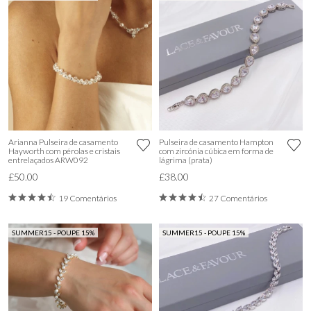
Arianna Pulseira de casamento
Pulseira de casamento Hampton
Hayworth com pérolas e cristais
com zircónia cúbica em forma de
entrelaçados ARW092
lágrima (prata)
£50.00
£38.00
19 Comentários
27 Comentários
SUMMER15 - POUPE 15%
SUMMER15 - POUPE 15%