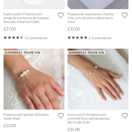
Katie Loxton Pulseira com
Pulseira de casamento Charlee
pingente em forma de coração
Chic com zircónia cúbica (ouro
dourado «Heart of Gold»
rosa)
£27.00
£32.00
3 Comentários
2 Comentários
SUMMER15 - POUPE 15%
SUMMER15 - POUPE 15%
Pulseira com pérolas delicadas
Ivory and Co Pulseira com
Sadie Silver
corrente fina e pérola baroca
Bermuda Gold
£22.00
£35.00