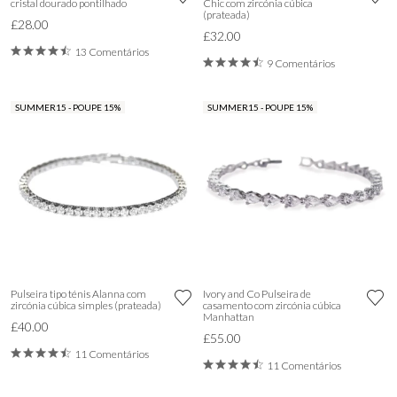
cristal dourado pontilhado
Chic com zircónia cúbica
(prateada)
£28.00
£32.00
13 Comentários
9 Comentários
SUMMER15 - POUPE 15%
SUMMER15 - POUPE 15%
Pulseira tipo ténis Alanna com
Ivory and Co Pulseira de
zircónia cúbica simples (prateada)
casamento com zircónia cúbica
Manhattan
£40.00
£55.00
11 Comentários
11 Comentários