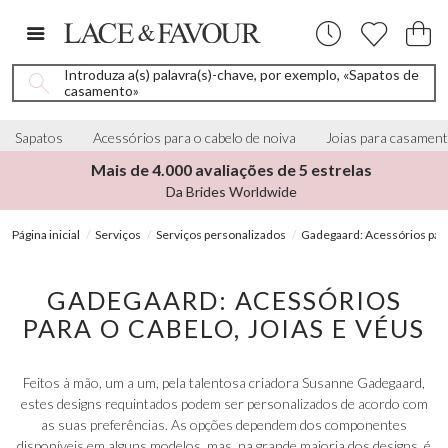
Introduza a(s) palavra(s)-chave, por exemplo, «Sapatos de
casamento»
Sapatos
Acessórios para o cabelo de noiva
Joias para casamen
Mais de 4.000 avaliações de 5 estrelas
Da Brides Worldwide
Página inicial
Serviços
Serviços personalizados
Gadegaard: Acessórios para 
GADEGAARD: ACESSÓRIOS
PARA O CABELO, JOIAS E VÉUS
Feitos à mão, um a um, pela talentosa criadora Susanne Gadegaard,
estes designs requintados podem ser personalizados de acordo com
as suas preferências. As opções dependem dos componentes
disponíveis em alguns modelos, mas, na grande maioria dos designs, é