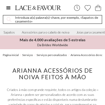
Introduza a(s) palavra(s)-chave, por exemplo, «Sapatos de
casamento»
Sapatos
Acessórios para o cabelo de noiva
Joias para casamen
Mais de 4.000 avaliações de 5 estrelas
Da Brides Worldwide
Página inicial
Serviços
Serviços personalizados
Arianna Acessórios de noiv
ARIANNA ACESSÓRIOS DE
NOIVA FEITOS À MÃO
Criados à mão com grande requinte, todos os artigos da coleção «
Arianna » podem ser personalizados de acordo com as suas
preferências específicas e estão disponíveis numa deslumbrante
variedade de cores de pérolas e cristais, para complementar na