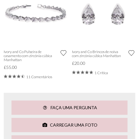
Ivory and Co Pulseira de
Ivory and Co Brincos de noiva
casamento com zircónia cúbica
com zircónia cúbica Manhattan
Manhattan
£20.00
£55.00
1 Crítica
11 Comentários
FAÇA UMA PERGUNTA
CARREGAR UMA FOTO