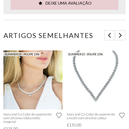
DEIXE UMA AVALIAÇÃO
ARTIGOS SEMELHANTES
SUMMER15 - POUPE 15%
SUMMER15 - POUPE 15%
Ivory and Co Colar de casamento
Ivory and Co Colar de casamento
com zircónia cúbica estilo
Lincoln com zircónia cúbica
Imperial
£135.00
£135.00