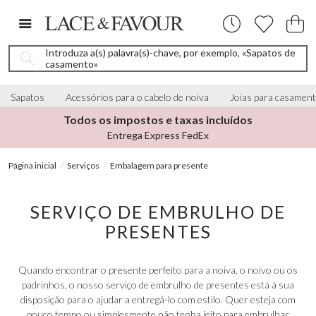
Introduza a(s) palavra(s)-chave, por exemplo, «Sapatos de
casamento»
Sapatos
Acessórios para o cabelo de noiva
Joias para casamen
Todos os impostos e taxas incluídos
Entrega Express FedEx
Página inicial
Serviços
Embalagem para presente
SERVIÇO DE EMBRULHO DE
PRESENTES
Quando encontrar o presente perfeito para a noiva, o noivo ou os
padrinhos, o nosso serviço de embrulho de presentes está à sua
disposição para o ajudar a entregá-lo com estilo. Quer esteja com
pouco tempo ou simplesmente não tenha jeito para embrulhar