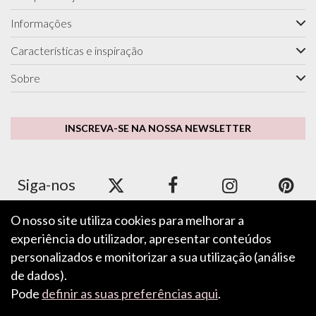
Informações
Características e inspiração
Sobre
INSCREVA-SE NA NOSSA NEWSLETTER
Siga-nos
O nosso site utiliza cookies para melhorar a
experiência do utilizador, apresentar conteúdos
Aceitamos Apple Pay, Google Pay, PayPal e cartões de
crédito/débito.
personalizados e monitorizar a sua utilização (análise
de dados).
Pode
definir as suas preferências aqui
.
DEIXE O SEU COMENTÁRIO